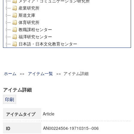
メディア・コミュニケーション研究所
産業研究所
斯道文庫
体育研究所
教職課程センター
福澤研究センター
日本語・日本文化教育センター
アート・センター
外国語教育研究センター
デジタルメディア・コンテンツ統合研究センター
ホーム
»»
グローバルリサーチインスティテュート
アイテム一覧
»» アイテム詳細
塾内助成報告書
科学研究費補助金研究成果報告書
アイテム詳細
21世紀COEプログラム
慶應義塾大学グローバルCOEプログラム市民社会ガバナンス
慶應義塾大学グローバルCOEプログラム論理と感性の先端的
Article
アイテムタイプ
博士課程教育リーディングプログラム「超成熟社会発展のサ
学術雑誌掲載論文等(8)
AN00224504-19710315--006
ID
その他