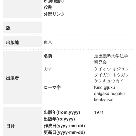
所属(翻訳)
役割
外部リンク
版
東京
出版地
名前
慶應義塾大学法学
研究会
カナ
ケイオウ ギジュク
ダイガク ホウガク
出版者
ケンキュウカイ
ローマ字
Keiō gijuku
daigaku hōgaku
kenkyūkai
出版年(from:yyyy)
1971
出版年(to:yyyy)
作成日(yyyy-mm-dd)
日付
更新日(yyyy-mm-dd)