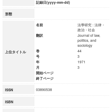
記録日(yyyy-mm-dd)
形態
名前
法學研究 : 法律・
政治・社会
翻訳
Journal of law,
politics, and
sociology
巻
44
上位タイトル
号
3
年
1971
月
3
開始ページ
終了ページ
03890538
ISSN
ISBN