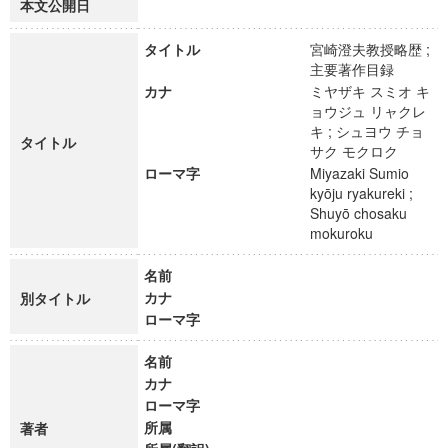
本文公開日
タイトル
宮崎澄夫教授略歴 ;
主要著作目録
カナ
ミヤザキ スミオ キ
ョウジュ リャクレ
キ ; シュヨウ チョ
タイトル
サク モクロク
ローマ字
Miyazaki Sumio
kyōju ryakureki ;
Shuyō chosaku
mokuroku
名前
カナ
別タイトル
ローマ字
名前
カナ
ローマ字
所属
著者