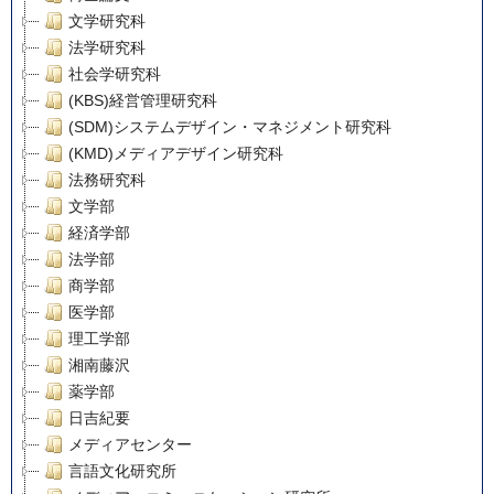
文学研究科
法学研究科
社会学研究科
(KBS)経営管理研究科
(SDM)システムデザイン・マネジメント研究科
(KMD)メディアデザイン研究科
法務研究科
文学部
経済学部
法学部
商学部
医学部
理工学部
湘南藤沢
薬学部
日吉紀要
メディアセンター
言語文化研究所