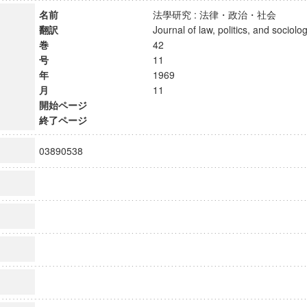
名前
法學研究 : 法律・政治・社会
翻訳
Journal of law, politics, and soci
巻
42
号
11
年
1969
月
11
開始ページ
終了ページ
03890538