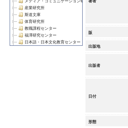
著者
メディア・コミュニケーション研究所
産業研究所
斯道文庫
体育研究所
教職課程センター
版
福澤研究センター
日本語・日本文化教育センター
出版地
アート・センター
外国語教育研究センター
デジタルメディア・コンテンツ統合研究センター
出版者
グローバルリサーチインスティテュート
塾内助成報告書
科学研究費補助金研究成果報告書
21世紀COEプログラム
日付
慶應義塾大学グローバルCOEプログラム市民社会ガバナ
慶應義塾大学グローバルCOEプログラム論理と感性の先
博士課程教育リーディングプログラム「超成熟社会発展
学術雑誌掲載論文等(8)
形態
その他