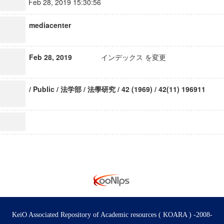
Feb 28, 2019 15:30:56
mediacenter
Feb 28, 2019
インデックス を変更
/ Public / 法学部 / 法學研究 / 42 (1969) / 42(11) 196911
KeiO Associated Repository of Academic resources ( KOARA ) -2008-