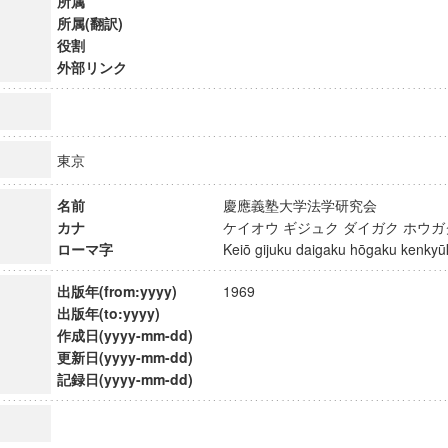
所属
所属(翻訳)
役割
外部リンク
東京
名前
慶應義塾大学法学研究会
カナ
ケイオウ ギジュク ダイガク ホウ
ローマ字
Keiō gijuku daigaku hōgaku kenk
出版年(from:yyyy)
1969
出版年(to:yyyy)
作成日(yyyy-mm-dd)
ンス教育研究センター
更新日(yyyy-mm-dd)
端的教育研究拠点
記録日(yyyy-mm-dd)
のサイエンス」