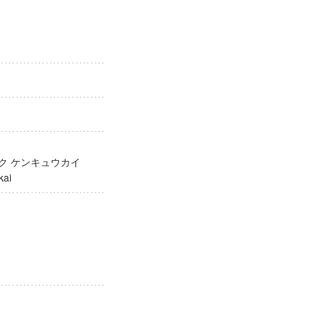
ガク ケンキュウカイ
yūkai