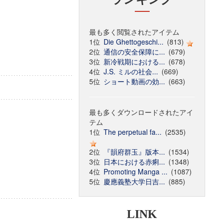
最も多く閲覧されたアイテム
1位
Die Ghettogeschi...
(813)
2位
通信の安全保障に...
(679)
3位
新冷戦期における...
(678)
4位
J.S. ミルの社会...
(669)
5位
ショート動画の効...
(663)
最も多くダウンロードされたアイ
テム
1位
The perpetual fa...
(2535)
2位
『韻府群玉』版本...
(1534)
3位
日本における赤痢...
(1348)
4位
Promoting Manga ...
(1087)
5位
慶應義塾大学日吉...
(885)
LINK