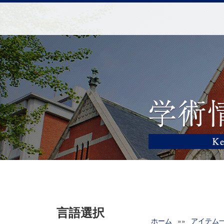
言語選択
ホーム
»»
アイテム