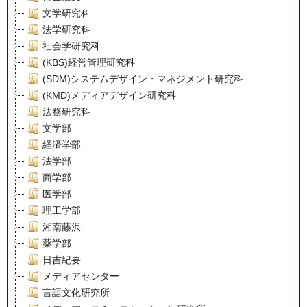
文学研究科
法学研究科
社会学研究科
(KBS)経営管理研究科
(SDM)システムデザイン・マネジメント研究科
(KMD)メディアデザイン研究科
法務研究科
文学部
経済学部
法学部
商学部
医学部
理工学部
湘南藤沢
薬学部
日吉紀要
メディアセンター
言語文化研究所