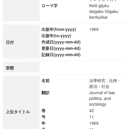
ローマ字
Keiō gijuku
daigaku hōgaku
kenkyūkai
出版年(from:yyyy)
1969
出版年(to:yyyy)
作成日(yyyy-mm-dd)
日付
更新日(yyyy-mm-dd)
記録日(yyyy-mm-dd)
形態
名前
法學研究 : 法律・
政治・社会
翻訳
Journal of law,
politics, and
sociology
巻
42
上位タイトル
号
11
年
1969