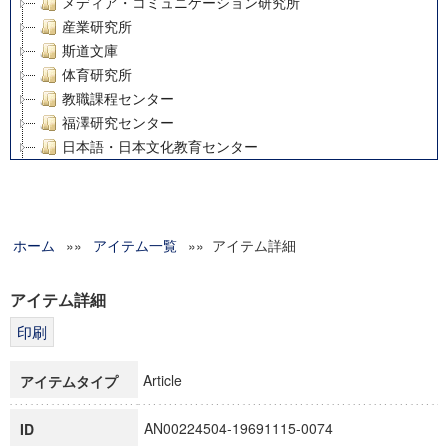
メディア・コミュニケーション研究所
産業研究所
斯道文庫
体育研究所
教職課程センター
福澤研究センター
日本語・日本文化教育センター
アート・センター
外国語教育研究センター
デジタルメディア・コンテンツ統合研究センター
ホーム
»»
グローバルリサーチインスティテュート
アイテム一覧
»» アイテム詳細
塾内助成報告書
科学研究費補助金研究成果報告書
アイテム詳細
21世紀COEプログラム
慶應義塾大学グローバルCOEプログラム市民社会ガバナンス
慶應義塾大学グローバルCOEプログラム論理と感性の先端的
Article
アイテムタイプ
博士課程教育リーディングプログラム「超成熟社会発展のサ
学術雑誌掲載論文等(8)
AN00224504-19691115-0074
ID
その他