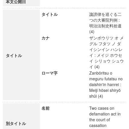
本文公開日
タイトル
讒謗律を巡ぐる二
つの大審院判例 :
明治法制史料拾遺
(4)
カナ
ザンボウリツ オ メ
グル フタツ ノ ダ
イシンイン ハンレ
イ : メイジ ホウセ
タイトル
イ シリョウ シュウ
イ (4)
ローマ字
Zanbōritsu o
meguru futatsu no
daishin'in hanrei :
Meiji hōsei shiryō
shūi (4)
名前
Two cases on
defamation act in
the court of
別タイトル
cassation