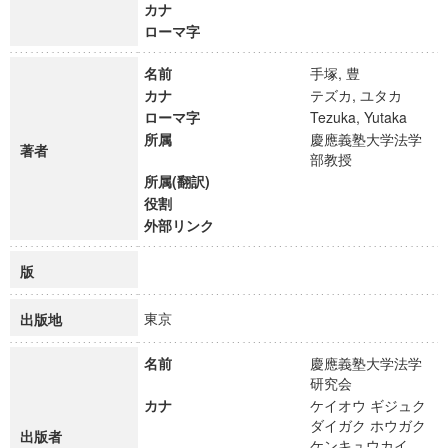
カナ
ローマ字
名前
手塚, 豊
カナ
テズカ, ユタカ
ローマ字
Tezuka, Yutaka
所属
慶應義塾大学法学
著者
部教授
所属(翻訳)
役割
外部リンク
版
東京
出版地
名前
慶應義塾大学法学
研究会
カナ
ケイオウ ギジュク
ダイガク ホウガク
出版者
ケンキュウカイ