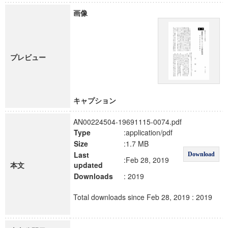
画像
プレビュー
キャプション
AN00224504-19691115-0074.pdf
Type
:application/pdf
Size
:1.7 MB
Last
Download
:Feb 28, 2019
本文
updated
Downloads
: 2019
Total downloads since Feb 28, 2019 : 2019