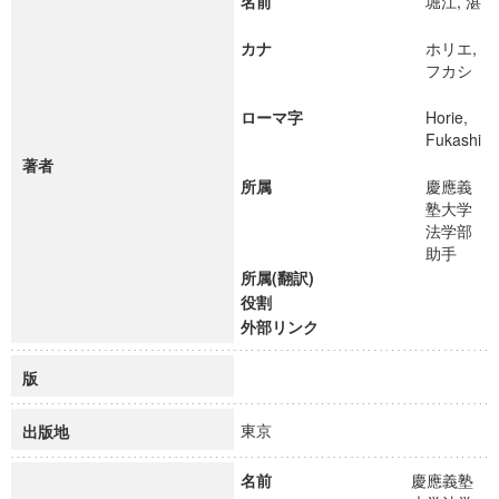
名前
堀江, 湛
カナ
ホリエ,
フカシ
ローマ字
Horie,
Fukashi
著者
所属
慶應義
塾大学
法学部
助手
所属(翻訳)
役割
外部リンク
版
東京
出版地
名前
慶應義塾