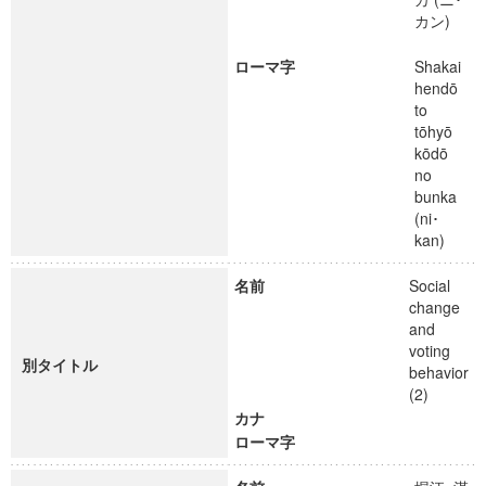
カン)
ローマ字
Shakai
hendō
to
tōhyō
kōdō
no
bunka
(ni･
kan)
名前
Social
change
and
voting
別タイトル
behavior
(2)
カナ
ローマ字