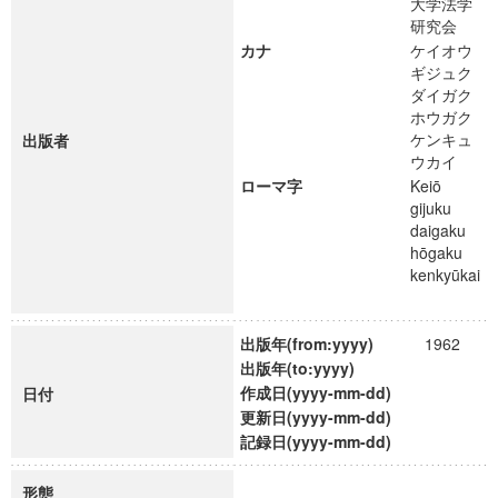
大学法学
研究会
カナ
ケイオウ
ギジュク
ダイガク
ホウガク
ケンキュ
出版者
ウカイ
ローマ字
Keiō
gijuku
daigaku
hōgaku
kenkyūkai
出版年(from:yyyy)
1962
出版年(to:yyyy)
作成日(yyyy-mm-dd)
日付
更新日(yyyy-mm-dd)
記録日(yyyy-mm-dd)
形態