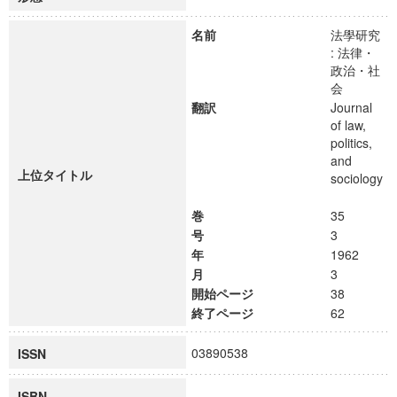
名前
法學研究
: 法律・
政治・社
会
翻訳
Journal
of law,
politics,
and
上位タイトル
sociology
巻
35
号
3
年
1962
月
3
開始ページ
38
終了ページ
62
03890538
ISSN
ISBN