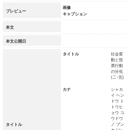
画像
プレビュー
キャプション
本文
本文公開日
タイトル
社会変
動と投
票行動
の分化
(二･完)
カナ
シャカ
イ ヘン
ドウ ト
トウヒ
ョウ コ
ウドウ
ノ ブン
タイトル
カ (ニ･