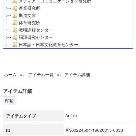
メディア・コミュニケーション研究所
産業研究所
斯道文庫
体育研究所
教職課程センター
福澤研究センター
日本語・日本文化教育センター
アート・センター
外国語教育研究センター
デジタルメディア・コンテンツ統合研究センター
ホーム
»»
グローバルリサーチインスティテュート
アイテム一覧
»» アイテム詳細
塾内助成報告書
科学研究費補助金研究成果報告書
アイテム詳細
21世紀COEプログラム
慶應義塾大学グローバルCOEプログラム市民社会ガバナンス
慶應義塾大学グローバルCOEプログラム論理と感性の先端的
Article
アイテムタイプ
博士課程教育リーディングプログラム「超成熟社会発展のサ
学術雑誌掲載論文等(8)
AN00224504-19620315-0038
ID
その他