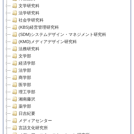
文学研究科
法学研究科
社会学研究科
(KBS)経営管理研究科
(SDM)システムデザイン・マネジメント研究科
(KMD)メディアデザイン研究科
法務研究科
文学部
経済学部
法学部
商学部
医学部
理工学部
湘南藤沢
薬学部
日吉紀要
メディアセンター
言語文化研究所