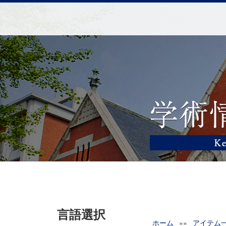
言語選択
ホーム
»»
アイテム