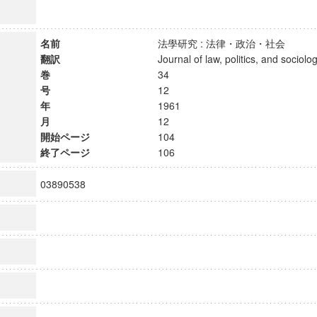
名前
法學研究 : 法律・政治・社会
翻訳
Journal of law, politics, and soci
巻
34
号
12
年
1961
月
12
開始ページ
104
終了ページ
106
03890538