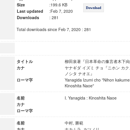
Size
:199.6 KB
Download
Last updated
:Feb 7, 2020
Downloads
: 281
Total downloads since Feb 7, 2020 : 281
タイトル
柳田泉著『日本革命の豫言者木下
カナ
ヤナギダ イズミ チョ『ニホン カク
ノシタ ナオエ』
ローマ字
Yanagida Izumi cho "Nihon kakume
Kinoshita Naoe"
名前
I. Yanagida : Kinoshita Naoe
カナ
ローマ字
名前
中村, 勝範
カナ
ナカムラ, カツノリ