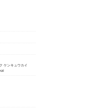
ガク ケンキュウカイ
yūkai