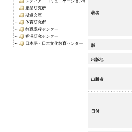
メディア・コミュニケーション研究所
産業研究所
著者
斯道文庫
体育研究所
教職課程センター
福澤研究センター
日本語・日本文化教育センター
版
アート・センター
外国語教育研究センター
出版地
デジタルメディア・コンテンツ統合研究センター
グローバルリサーチインスティテュート
出版者
塾内助成報告書
科学研究費補助金研究成果報告書
21世紀COEプログラム
慶應義塾大学グローバルCOEプログラム市民社会ガバナ
慶應義塾大学グローバルCOEプログラム論理と感性の先
日付
博士課程教育リーディングプログラム「超成熟社会発展
学術雑誌掲載論文等(8)
その他