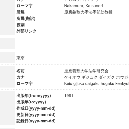
ローマ字
Nakamura, Katsunori
所属
慶應義塾大學法學部助敎授
所属(翻訳)
役割
外部リンク
東京
名前
慶應義塾大学法学研究会
カナ
ケイオウ ギジュク ダイガク ホウ
ローマ字
Keiō gijuku daigaku hōgaku kenk
出版年(from:yyyy)
1961
ンス教育研究センター
出版年(to:yyyy)
端的教育研究拠点
作成日(yyyy-mm-dd)
のサイエンス」
更新日(yyyy-mm-dd)
記録日(yyyy-mm-dd)