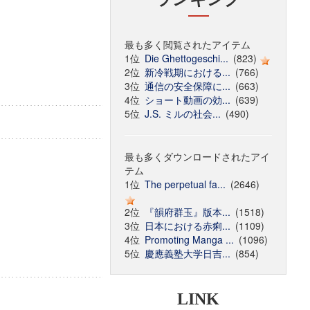
最も多く閲覧されたアイテム
1位
Die Ghettogeschi...
(823)
2位
新冷戦期における...
(766)
3位
通信の安全保障に...
(663)
4位
ショート動画の効...
(639)
5位
J.S. ミルの社会...
(490)
最も多くダウンロードされたアイ
テム
1位
The perpetual fa...
(2646)
2位
『韻府群玉』版本...
(1518)
3位
日本における赤痢...
(1109)
4位
Promoting Manga ...
(1096)
5位
慶應義塾大学日吉...
(854)
LINK