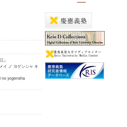
尙江』
メイ ノ ヨゲンシャ キ
i no yogensha