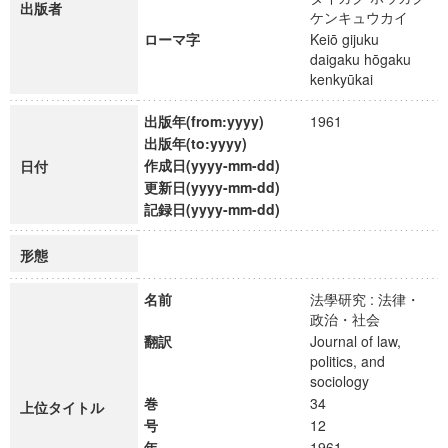
出版者
ケンキュウカイ
ローマ字
Keiō gijuku
daigaku hōgaku
kenkyūkai
出版年(from:yyyy)
1961
出版年(to:yyyy)
作成日(yyyy-mm-dd)
日付
更新日(yyyy-mm-dd)
記録日(yyyy-mm-dd)
形態
名前
法學研究 : 法律・
政治・社会
翻訳
Journal of law,
politics, and
sociology
巻
34
上位タイトル
号
12
年
1961