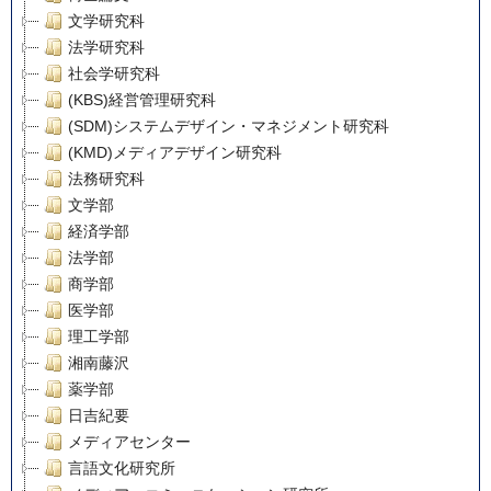
文学研究科
法学研究科
社会学研究科
(KBS)経営管理研究科
(SDM)システムデザイン・マネジメント研究科
(KMD)メディアデザイン研究科
法務研究科
文学部
経済学部
法学部
商学部
医学部
理工学部
湘南藤沢
薬学部
日吉紀要
メディアセンター
言語文化研究所