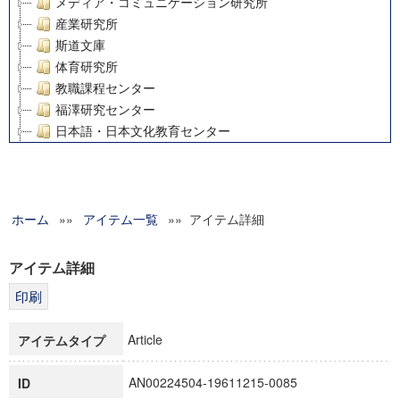
メディア・コミュニケーション研究所
産業研究所
斯道文庫
体育研究所
教職課程センター
福澤研究センター
日本語・日本文化教育センター
アート・センター
外国語教育研究センター
デジタルメディア・コンテンツ統合研究センター
ホーム
»»
グローバルリサーチインスティテュート
アイテム一覧
»» アイテム詳細
塾内助成報告書
科学研究費補助金研究成果報告書
アイテム詳細
21世紀COEプログラム
慶應義塾大学グローバルCOEプログラム市民社会ガバナンス
慶應義塾大学グローバルCOEプログラム論理と感性の先端的
Article
アイテムタイプ
博士課程教育リーディングプログラム「超成熟社会発展のサ
学術雑誌掲載論文等(8)
AN00224504-19611215-0085
ID
その他