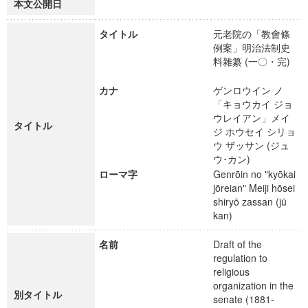
本文公開日
タイトル
元老院の「教會條
例案」明治法制史
料雜纂 (一〇・完)
カナ
ゲンロウイン ノ
「キョウカイ ジョ
ウレイアン」メイ
タイトル
ジ ホウセイ シリョ
ウ ザッサン (ジュ
ウ･カン)
ローマ字
Genrōin no "kyōkai
jōreian" Meiji hōsei
shiryō zassan (jū
kan)
名前
Draft of the
regulation to
religious
organization in the
別タイトル
senate (1881-