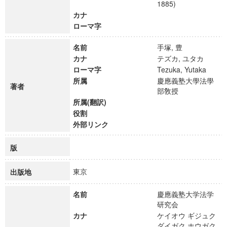
1885)
カナ
ローマ字
名前
手塚, 豊
カナ
テズカ, ユタカ
ローマ字
Tezuka, Yutaka
所属
慶應義塾大學法學
著者
部敎授
所属(翻訳)
役割
外部リンク
版
東京
出版地
名前
慶應義塾大学法学
研究会
カナ
ケイオウ ギジュク
ダイガク ホウガク