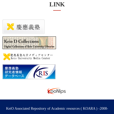
LINK
KeiO Associated Repository of Academic resources ( KOARA ) -2008-