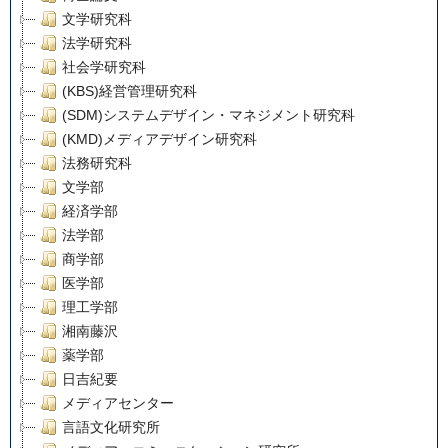
文学研究科
法学研究科
社会学研究科
(KBS)経営管理研究科
(SDM)システムデザイン・マネジメント研究科
(KMD)メディアデザイン研究科
法務研究科
文学部
経済学部
法学部
商学部
医学部
理工学部
湘南藤沢
薬学部
日吉紀要
メディアセンター
言語文化研究所