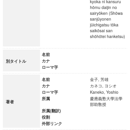
kyoka ni kansuru
hōmu daijin no
sairyōken (Shōwa
sanjūyonen
jūichigatsu tōka
saikōsai san
shōhōtei hanketsu)
名前
カナ
別タイトル
ローマ字
名前
金子, 芳雄
カナ
カネコ, ヨシオ
ローマ字
Kaneko, Yoshio
所属
慶應義塾大學法學
著者
部助敎授
所属(翻訳)
役割
外部リンク