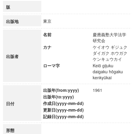
版
東京
出版地
名前
慶應義塾大学法学
研究会
カナ
ケイオウ ギジュク
ダイガク ホウガク
出版者
ケンキュウカイ
ローマ字
Keiō gijuku
daigaku hōgaku
kenkyūkai
出版年(from:yyyy)
1961
出版年(to:yyyy)
作成日(yyyy-mm-dd)
日付
更新日(yyyy-mm-dd)
記録日(yyyy-mm-dd)
形態