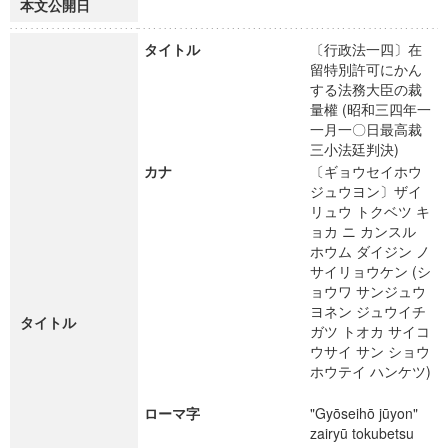
本文公開日
タイトル
〔行政法一四〕在
留特別許可にかん
する法務大臣の裁
量權 (昭和三四年一
一月一〇日最高裁
三小法廷判決)
カナ
〔ギョウセイホウ
ジュウヨン〕ザイ
リュウ トクベツ キ
ョカ ニ カンスル
ホウム ダイジン ノ
サイリョウケン (シ
ョウワ サンジュウ
ヨネン ジュウイチ
タイトル
ガツ トオカ サイコ
ウサイ サン ショウ
ホウテイ ハンケツ)
ローマ字
"Gyōseihō jūyon"
zairyū tokubetsu