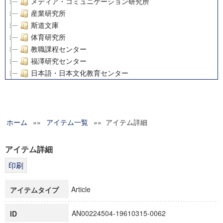
メディア・コミュニケーション研究所
産業研究所
斯道文庫
体育研究所
教職課程センター
福澤研究センター
日本語・日本文化教育センター
アート・センター
外国語教育研究センター
デジタルメディア・コンテンツ統合研究センター
ホーム
»»
グローバルリサーチインスティテュート
アイテム一覧
»» アイテム詳細
塾内助成報告書
科学研究費補助金研究成果報告書
アイテム詳細
21世紀COEプログラム
慶應義塾大学グローバルCOEプログラム市民社会ガバナンス
慶應義塾大学グローバルCOEプログラム論理と感性の先端的
Article
アイテムタイプ
博士課程教育リーディングプログラム「超成熟社会発展のサ
学術雑誌掲載論文等(8)
AN00224504-19610315-0062
ID
その他