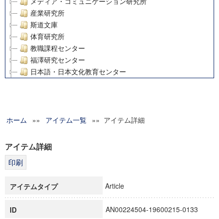
メディア・コミュニケーション研究所
産業研究所
斯道文庫
体育研究所
教職課程センター
福澤研究センター
日本語・日本文化教育センター
アート・センター
外国語教育研究センター
デジタルメディア・コンテンツ統合研究センター
ホーム
»»
グローバルリサーチインスティテュート
アイテム一覧
»» アイテム詳細
塾内助成報告書
科学研究費補助金研究成果報告書
アイテム詳細
21世紀COEプログラム
慶應義塾大学グローバルCOEプログラム市民社会ガバナンス
慶應義塾大学グローバルCOEプログラム論理と感性の先端的
Article
アイテムタイプ
博士課程教育リーディングプログラム「超成熟社会発展のサ
学術雑誌掲載論文等(8)
AN00224504-19600215-0133
ID
その他