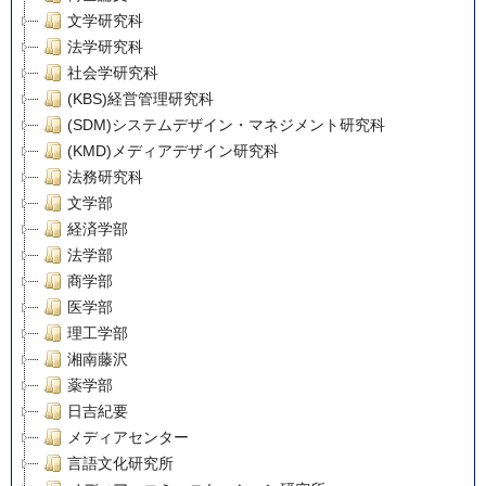
文学研究科
法学研究科
社会学研究科
(KBS)経営管理研究科
(SDM)システムデザイン・マネジメント研究科
(KMD)メディアデザイン研究科
法務研究科
文学部
経済学部
法学部
商学部
医学部
理工学部
湘南藤沢
薬学部
日吉紀要
メディアセンター
言語文化研究所