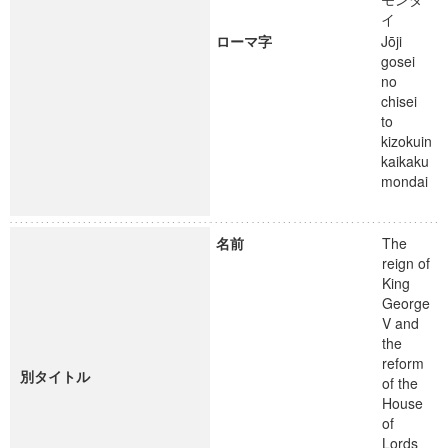
イ
ローマ字
Jōji
gosei
no
chisei
to
kizokuin
kaikaku
mondai
名前
The
reign of
King
George
V and
the
reform
別タイトル
of the
House
of
Lords