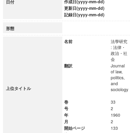
作成日(yyyy-mm-dd)
日付
更新日(yyyy-mm-dd)
記録日(yyyy-mm-dd)
形態
名前
法學研究
: 法律・
政治・社
会
翻訳
Journal
of law,
politics,
and
上位タイトル
sociology
巻
33
号
2
年
1960
月
2
開始ページ
133