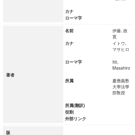
カナ
ローマ字
名前
伊藤, 政
寛
カナ
イトウ,
マサヒロ
ローマ字
Itō,
Masahiro
著者
所属
慶應義塾
大學法學
部敎授
所属(翻訳)
役割
外部リンク
版