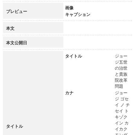
画像
プレビュー
キャプション
本文
本文公開日
タイトル
ジョー
ジ五世
の治世
と貴族
院改革
問題
カナ
ジョー
ジ ゴセ
イ ノ チ
セイ ト
キゾク
イン カ
タイトル
イカク
モンダ