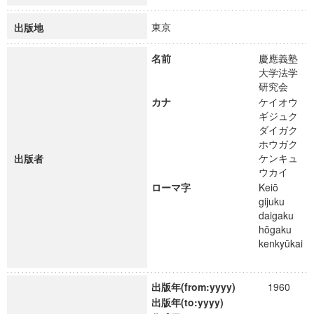
東京
出版地
名前
慶應義塾
大学法学
研究会
カナ
ケイオウ
ギジュク
ダイガク
ホウガク
ケンキュ
出版者
ウカイ
ローマ字
Keiō
gijuku
daigaku
hōgaku
kenkyūkai
出版年(from:yyyy)
1960
出版年(to:yyyy)