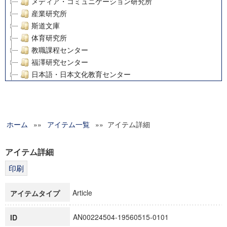
メディア・コミュニケーション研究所
産業研究所
斯道文庫
体育研究所
教職課程センター
福澤研究センター
日本語・日本文化教育センター
アート・センター
外国語教育研究センター
デジタルメディア・コンテンツ統合研究センター
ホーム
»»
グローバルリサーチインスティテュート
アイテム一覧
»» アイテム詳細
塾内助成報告書
科学研究費補助金研究成果報告書
アイテム詳細
21世紀COEプログラム
慶應義塾大学グローバルCOEプログラム市民社会ガバナンス
慶應義塾大学グローバルCOEプログラム論理と感性の先端的
Article
アイテムタイプ
博士課程教育リーディングプログラム「超成熟社会発展のサ
学術雑誌掲載論文等(8)
AN00224504-19560515-0101
ID
その他