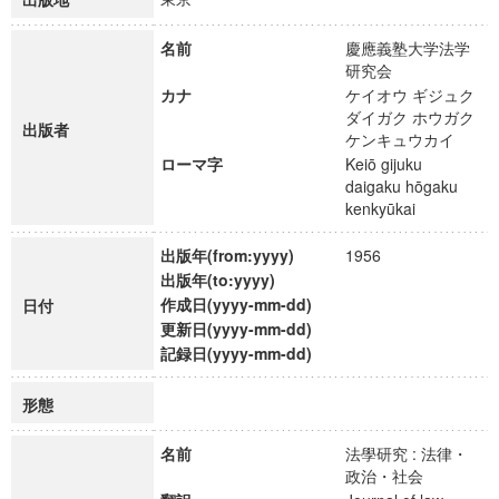
名前
慶應義塾大学法学
研究会
カナ
ケイオウ ギジュク
ダイガク ホウガク
出版者
ケンキュウカイ
ローマ字
Keiō gijuku
daigaku hōgaku
kenkyūkai
出版年(from:yyyy)
1956
出版年(to:yyyy)
作成日(yyyy-mm-dd)
日付
更新日(yyyy-mm-dd)
記録日(yyyy-mm-dd)
形態
名前
法學研究 : 法律・
政治・社会