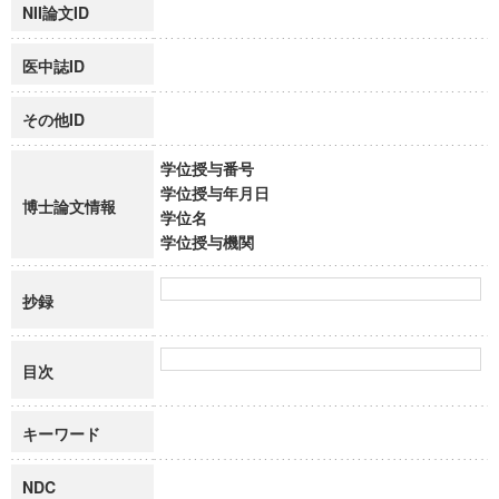
NII論文ID
医中誌ID
その他ID
学位授与番号
学位授与年月日
博士論文情報
学位名
学位授与機関
抄録
目次
キーワード
NDC