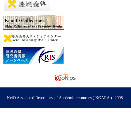
KeiO Associated Repository of Academic resources ( KOARA ) -2008-