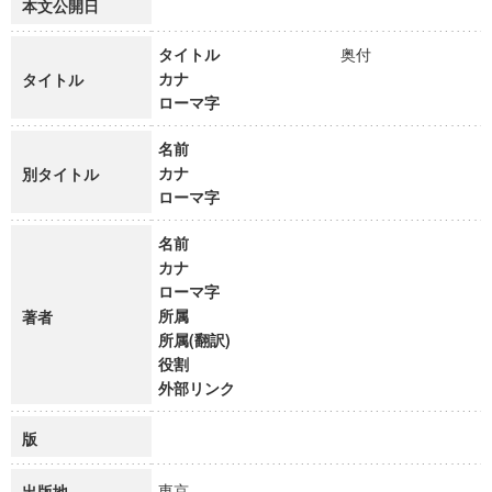
本文公開日
タイトル
奥付
カナ
タイトル
ローマ字
名前
カナ
別タイトル
ローマ字
名前
カナ
ローマ字
所属
著者
所属(翻訳)
役割
外部リンク
版
東京
出版地