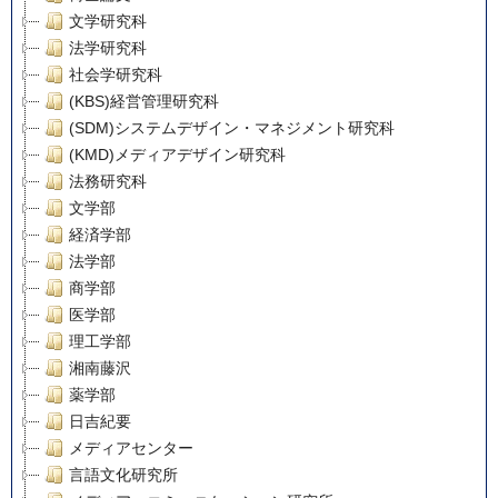
文学研究科
法学研究科
社会学研究科
(KBS)経営管理研究科
(SDM)システムデザイン・マネジメント研究科
(KMD)メディアデザイン研究科
法務研究科
文学部
経済学部
法学部
商学部
医学部
理工学部
湘南藤沢
薬学部
日吉紀要
メディアセンター
言語文化研究所