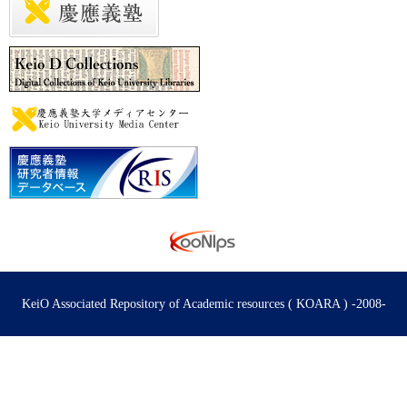
KeiO Associated Repository of Academic resources ( KOARA ) -2008-