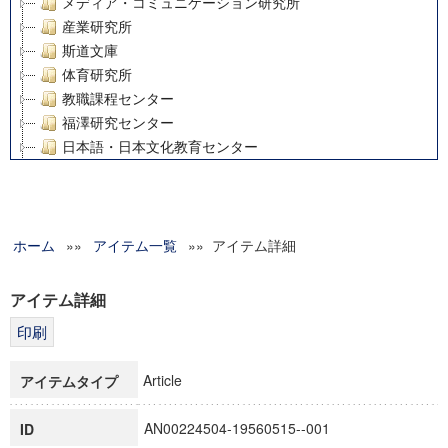
メディア・コミュニケーション研究所
産業研究所
斯道文庫
体育研究所
教職課程センター
福澤研究センター
日本語・日本文化教育センター
アート・センター
外国語教育研究センター
デジタルメディア・コンテンツ統合研究センター
ホーム
»»
グローバルリサーチインスティテュート
アイテム一覧
»» アイテム詳細
塾内助成報告書
科学研究費補助金研究成果報告書
アイテム詳細
21世紀COEプログラム
慶應義塾大学グローバルCOEプログラム市民社会ガバナンス
慶應義塾大学グローバルCOEプログラム論理と感性の先端的
Article
アイテムタイプ
博士課程教育リーディングプログラム「超成熟社会発展のサ
学術雑誌掲載論文等(8)
AN00224504-19560515--001
ID
その他