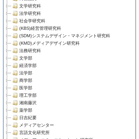
文学研究科
法学研究科
社会学研究科
(KBS)経営管理研究科
(SDM)システムデザイン・マネジメント研究科
(KMD)メディアデザイン研究科
法務研究科
文学部
経済学部
法学部
商学部
医学部
理工学部
湘南藤沢
薬学部
日吉紀要
メディアセンター
言語文化研究所