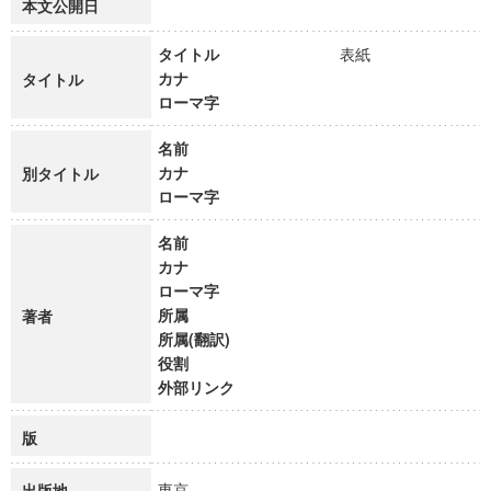
本文公開日
タイトル
表紙
カナ
タイトル
ローマ字
名前
カナ
別タイトル
ローマ字
名前
カナ
ローマ字
所属
著者
所属(翻訳)
役割
外部リンク
版
東京
出版地