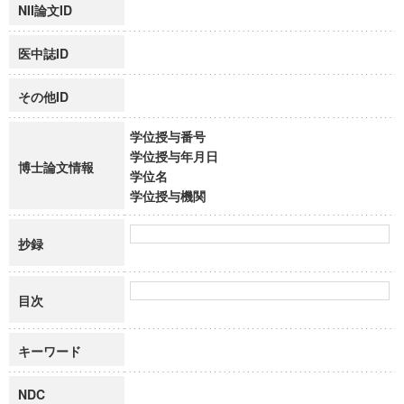
NII論文ID
医中誌ID
その他ID
学位授与番号
学位授与年月日
博士論文情報
学位名
学位授与機関
抄録
目次
キーワード
NDC