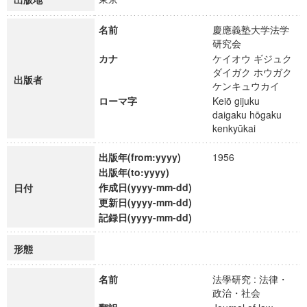
名前
慶應義塾大学法学
研究会
カナ
ケイオウ ギジュク
ダイガク ホウガク
出版者
ケンキュウカイ
ローマ字
Keiō gijuku
daigaku hōgaku
kenkyūkai
出版年(from:yyyy)
1956
出版年(to:yyyy)
作成日(yyyy-mm-dd)
日付
更新日(yyyy-mm-dd)
記録日(yyyy-mm-dd)
形態
名前
法學研究 : 法律・
政治・社会