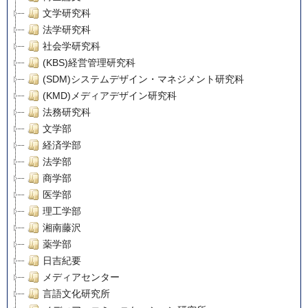
文学研究科
法学研究科
社会学研究科
(KBS)経営管理研究科
(SDM)システムデザイン・マネジメント研究科
(KMD)メディアデザイン研究科
法務研究科
文学部
経済学部
法学部
商学部
医学部
理工学部
湘南藤沢
薬学部
日吉紀要
メディアセンター
言語文化研究所