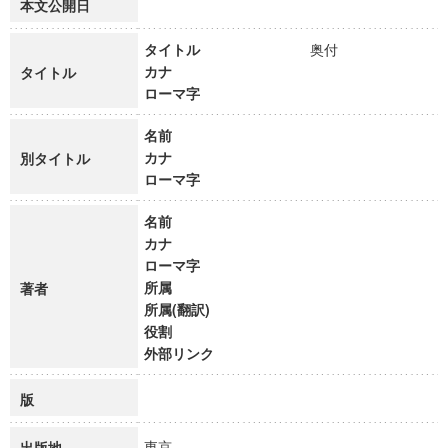
本文公開日
タイトル
奥付
カナ
タイトル
ローマ字
名前
カナ
別タイトル
ローマ字
名前
カナ
ローマ字
所属
著者
所属(翻訳)
役割
外部リンク
版
東京
出版地