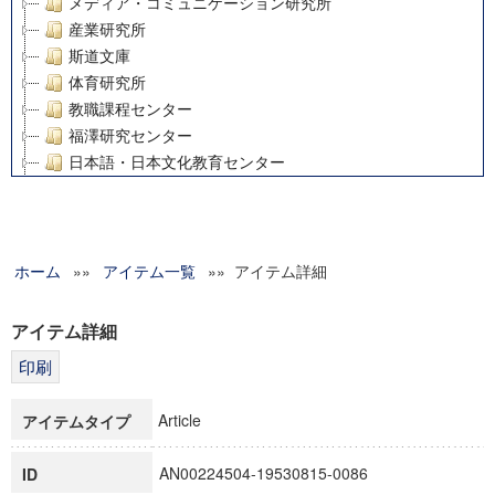
メディア・コミュニケーション研究所
産業研究所
斯道文庫
体育研究所
教職課程センター
福澤研究センター
日本語・日本文化教育センター
アート・センター
外国語教育研究センター
デジタルメディア・コンテンツ統合研究センター
ホーム
»»
グローバルリサーチインスティテュート
アイテム一覧
»» アイテム詳細
塾内助成報告書
科学研究費補助金研究成果報告書
アイテム詳細
21世紀COEプログラム
慶應義塾大学グローバルCOEプログラム市民社会ガバナンス
慶應義塾大学グローバルCOEプログラム論理と感性の先端的
Article
アイテムタイプ
博士課程教育リーディングプログラム「超成熟社会発展のサ
学術雑誌掲載論文等(8)
AN00224504-19530815-0086
ID
その他