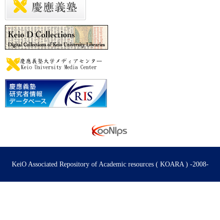
KeiO Associated Repository of Academic resources ( KOARA ) -2008-