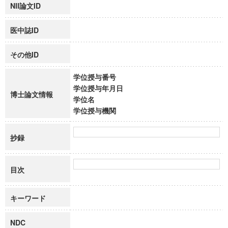
NII論文ID
医中誌ID
その他ID
学位授与番号
学位授与年月日
博士論文情報
学位名
学位授与機関
抄録
目次
キーワード
NDC