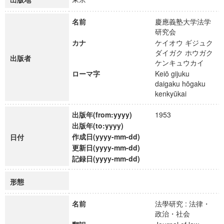
名前
慶應義塾大学法学
研究会
カナ
ケイオウ ギジュク
ダイガク ホウガク
出版者
ケンキュウカイ
ローマ字
Keiō gijuku
daigaku hōgaku
kenkyūkai
出版年(from:yyyy)
1953
出版年(to:yyyy)
作成日(yyyy-mm-dd)
日付
更新日(yyyy-mm-dd)
記録日(yyyy-mm-dd)
形態
名前
法學研究 : 法律・
政治・社会