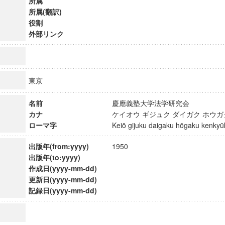
所属
所属(翻訳)
役割
外部リンク
東京
名前
慶應義塾大学法学研究会
カナ
ケイオウ ギジュク ダイガク ホウ
ローマ字
Keiō gijuku daigaku hōgaku kenk
出版年(from:yyyy)
1950
出版年(to:yyyy)
作成日(yyyy-mm-dd)
ンス教育研究センター
更新日(yyyy-mm-dd)
端的教育研究拠点
記録日(yyyy-mm-dd)
のサイエンス」