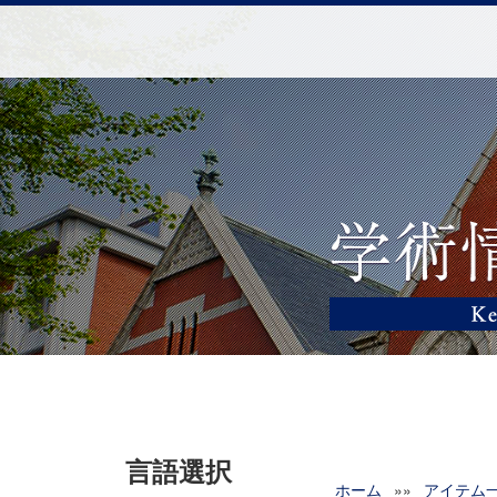
言語選択
ホーム
»»
アイテム