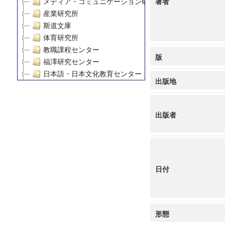
著者
メディア・コミュニケーション研究所
産業研究所
斯道文庫
体育研究所
教職課程センター
版
福澤研究センター
日本語・日本文化教育センター
出版地
アート・センター
外国語教育研究センター
デジタルメディア・コンテンツ統合研究センター
出版者
グローバルリサーチインスティテュート
塾内助成報告書
科学研究費補助金研究成果報告書
21世紀COEプログラム
日付
慶應義塾大学グローバルCOEプログラム市民社会ガバナ
慶應義塾大学グローバルCOEプログラム論理と感性の先
博士課程教育リーディングプログラム「超成熟社会発展
学術雑誌掲載論文等(8)
形態
その他