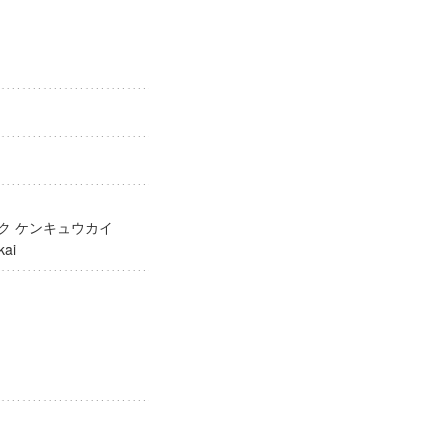
ガク ケンキュウカイ
yūkai