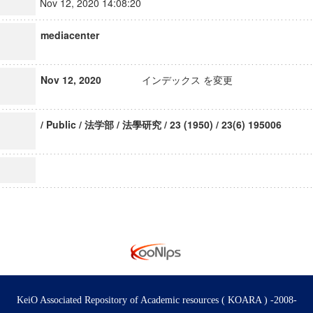
Nov 12, 2020 14:08:20
mediacenter
Nov 12, 2020
インデックス を変更
/ Public / 法学部 / 法學研究 / 23 (1950) / 23(6) 195006
KeiO Associated Repository of Academic resources ( KOARA ) -2008-