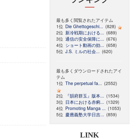
最も多く閲覧されたアイテム
1位
Die Ghettogeschi...
(828)
2位
新冷戦期における...
(689)
3位
通信の安全保障に...
(676)
4位
ショート動画の効...
(658)
5位
J.S. ミルの社会...
(620)
最も多くダウンロードされたアイ
テム
1位
The perpetual fa...
(2552)
2位
『韻府群玉』版本...
(1534)
3位
日本における赤痢...
(1329)
4位
Promoting Manga ...
(1053)
5位
慶應義塾大学日吉...
(859)
LINK