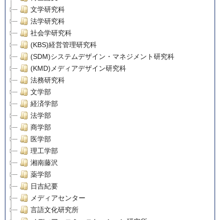
文学研究科
法学研究科
社会学研究科
(KBS)経営管理研究科
(SDM)システムデザイン・マネジメント研究科
(KMD)メディアデザイン研究科
法務研究科
文学部
経済学部
法学部
商学部
医学部
理工学部
湘南藤沢
薬学部
日吉紀要
メディアセンター
言語文化研究所