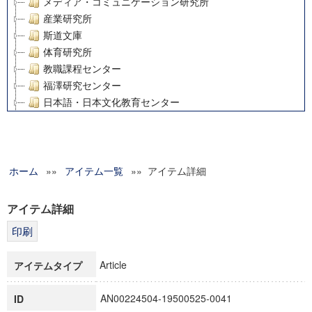
メディア・コミュニケーション研究所
産業研究所
斯道文庫
体育研究所
教職課程センター
福澤研究センター
日本語・日本文化教育センター
アート・センター
外国語教育研究センター
デジタルメディア・コンテンツ統合研究センター
ホーム
»»
グローバルリサーチインスティテュート
アイテム一覧
»» アイテム詳細
塾内助成報告書
科学研究費補助金研究成果報告書
アイテム詳細
21世紀COEプログラム
慶應義塾大学グローバルCOEプログラム市民社会ガバナンス
慶應義塾大学グローバルCOEプログラム論理と感性の先端的
Article
アイテムタイプ
博士課程教育リーディングプログラム「超成熟社会発展のサ
学術雑誌掲載論文等(8)
AN00224504-19500525-0041
ID
その他