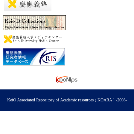
KeiO Associated Repository of Academic resources ( KOARA ) -2008-