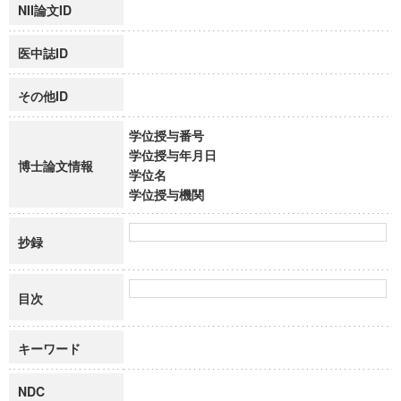
NII論文ID
医中誌ID
その他ID
学位授与番号
学位授与年月日
博士論文情報
学位名
学位授与機関
抄録
目次
キーワード
NDC