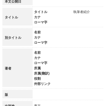
本文公開日
タイトル
執筆者紹介
カナ
タイトル
ローマ字
名前
カナ
別タイトル
ローマ字
名前
カナ
ローマ字
所属
著者
所属(翻訳)
役割
外部リンク
版
東京
出版地