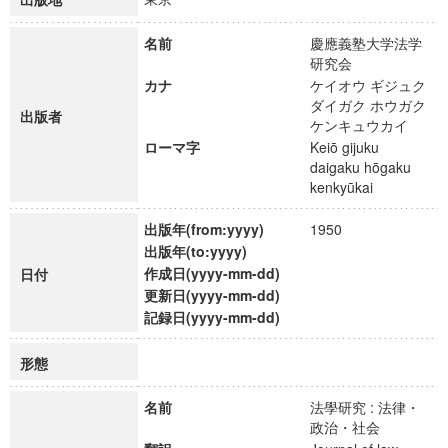
名前
慶應義塾大学法学
研究会
カナ
ケイオウ ギジュク
ダイガク ホウガク
出版者
ケンキュウカイ
ローマ字
Keiō gijuku
daigaku hōgaku
kenkyūkai
出版年(from:yyyy)
1950
出版年(to:yyyy)
作成日(yyyy-mm-dd)
日付
更新日(yyyy-mm-dd)
記録日(yyyy-mm-dd)
形態
名前
法學研究 : 法律・
政治・社会