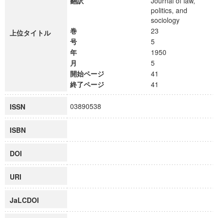
翻訳
Journal of law,
politics, and
sociology
巻
23
上位タイトル
号
5
年
1950
月
5
開始ページ
41
終了ページ
41
03890538
ISSN
ISBN
DOI
URI
JaLCDOI