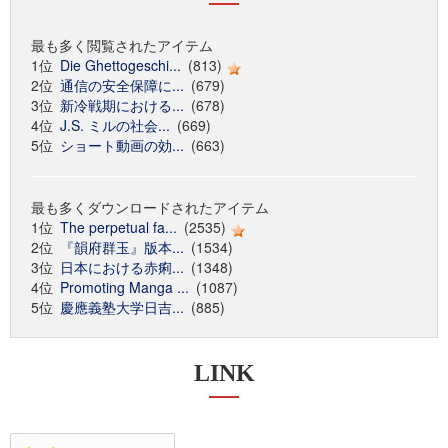
最も多く閲覧されたアイテム
1位
Die Ghettogeschi...
(813)
2位
通信の安全保障に...
(679)
3位
新冷戦期における...
(678)
4位
J.S. ミルの社会...
(669)
5位
ショート動画の効...
(663)
最も多くダウンロードされたアイテム
1位
The perpetual fa...
(2535)
2位
『韻府群玉』版本...
(1534)
3位
日本における赤痢...
(1348)
4位
Promoting Manga ...
(1087)
5位
慶應義塾大学日吉...
(885)
LINK