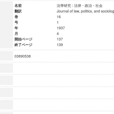
名前
法學研究 : 法律・政治・社会
翻訳
Journal of law, politics, and soci
巻
16
号
1
年
1937
月
4
開始ページ
137
終了ページ
139
03890538