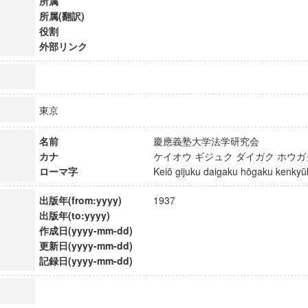
所属
所属(翻訳)
役割
外部リンク
東京
名前
慶應義塾大学法学研究会
カナ
ケイオウ ギジュク ダイガク ホウ
ローマ字
Keiō gijuku daigaku hōgaku kenk
出版年(from:yyyy)
1937
出版年(to:yyyy)
作成日(yyyy-mm-dd)
ンス教育研究センター
更新日(yyyy-mm-dd)
端的教育研究拠点
記録日(yyyy-mm-dd)
のサイエンス」