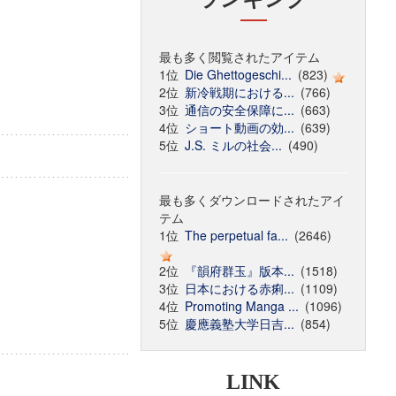
最も多く閲覧されたアイテム
1位
Die Ghettogeschi...
(823)
2位
新冷戦期における...
(766)
3位
通信の安全保障に...
(663)
4位
ショート動画の効...
(639)
5位
J.S. ミルの社会...
(490)
最も多くダウンロードされたアイ
テム
1位
The perpetual fa...
(2646)
2位
『韻府群玉』版本...
(1518)
3位
日本における赤痢...
(1109)
4位
Promoting Manga ...
(1096)
5位
慶應義塾大学日吉...
(854)
LINK