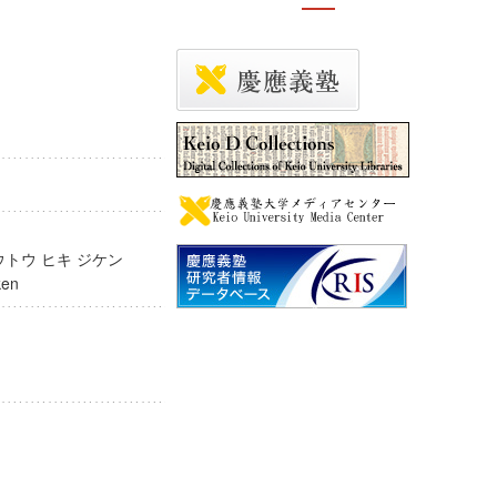
事件
コウトウ ヒキ ジケン
 jiken