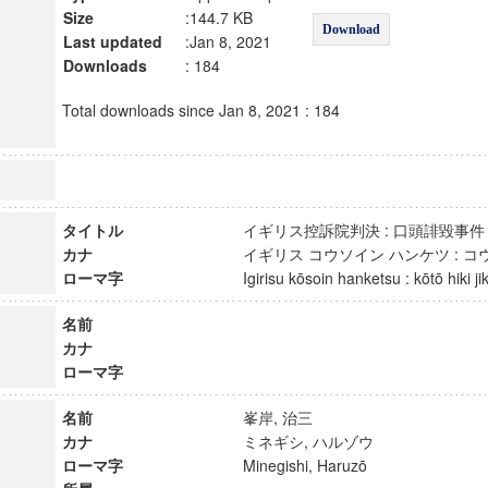
Size
:144.7 KB
Download
Last updated
:Jan 8, 2021
Downloads
: 184
Total downloads since Jan 8, 2021 : 184
タイトル
イギリス控訴院判決 : 口頭誹毀
カナ
イギリス コウソイン ハンケツ : 
ローマ字
Igirisu kōsoin hanketsu : kōtō hiki
名前
カナ
ローマ字
名前
峯岸, 治三
カナ
ミネギシ, ハルゾウ
ローマ字
Minegishi, Haruzō