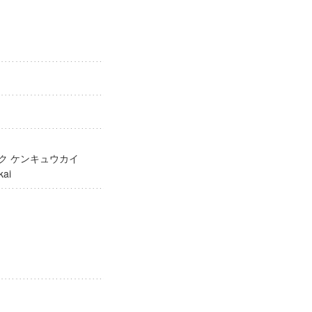
ガク ケンキュウカイ
yūkai