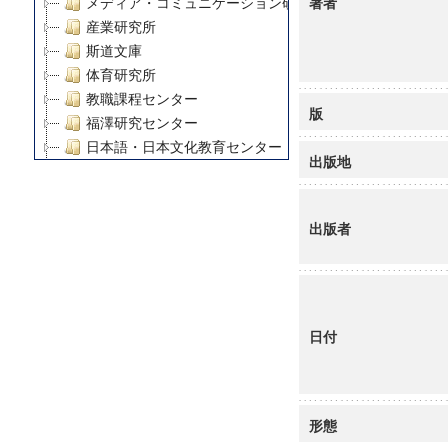
著者
メディア・コミュニケーション研究所
産業研究所
斯道文庫
体育研究所
教職課程センター
版
福澤研究センター
日本語・日本文化教育センター
出版地
アート・センター
外国語教育研究センター
デジタルメディア・コンテンツ統合研究センター
出版者
グローバルリサーチインスティテュート
塾内助成報告書
科学研究費補助金研究成果報告書
21世紀COEプログラム
日付
慶應義塾大学グローバルCOEプログラム市民社会ガバナ
慶應義塾大学グローバルCOEプログラム論理と感性の先
博士課程教育リーディングプログラム「超成熟社会発展
学術雑誌掲載論文等(8)
形態
その他