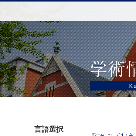
言語選択
ホーム
»»
アイテム