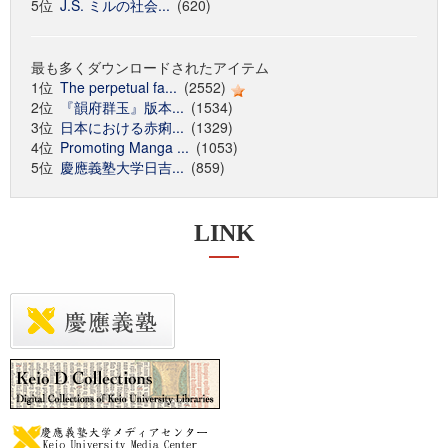
5位
J.S. ミルの社会...
(620)
最も多くダウンロードされたアイテム
1位
The perpetual fa...
(2552)
2位
『韻府群玉』版本...
(1534)
3位
日本における赤痢...
(1329)
4位
Promoting Manga ...
(1053)
5位
慶應義塾大学日吉...
(859)
LINK