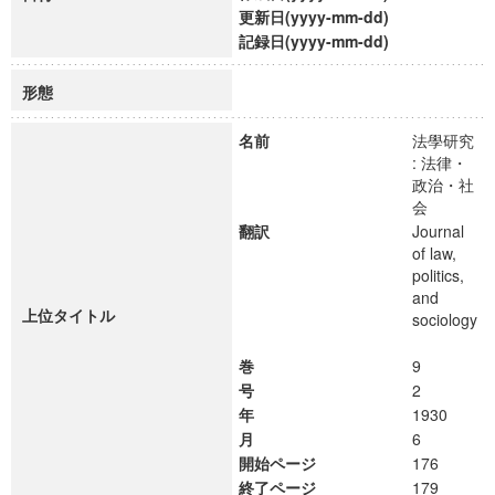
更新日(yyyy-mm-dd)
記録日(yyyy-mm-dd)
形態
名前
法學研究
: 法律・
政治・社
会
翻訳
Journal
of law,
politics,
and
上位タイトル
sociology
巻
9
号
2
年
1930
月
6
開始ページ
176
終了ページ
179