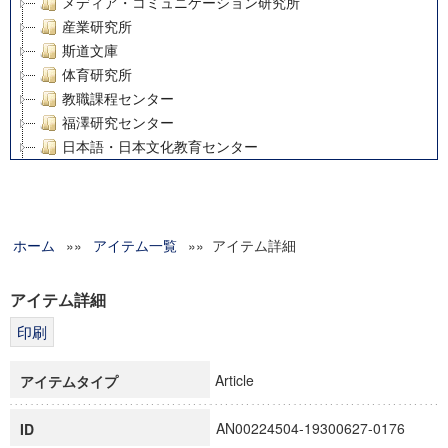
メディア・コミュニケーション研究所
産業研究所
斯道文庫
体育研究所
教職課程センター
福澤研究センター
日本語・日本文化教育センター
アート・センター
外国語教育研究センター
デジタルメディア・コンテンツ統合研究センター
ホーム
»»
グローバルリサーチインスティテュート
アイテム一覧
»» アイテム詳細
塾内助成報告書
科学研究費補助金研究成果報告書
アイテム詳細
21世紀COEプログラム
慶應義塾大学グローバルCOEプログラム市民社会ガバナンス
慶應義塾大学グローバルCOEプログラム論理と感性の先端的
Article
アイテムタイプ
博士課程教育リーディングプログラム「超成熟社会発展のサ
学術雑誌掲載論文等(8)
AN00224504-19300627-0176
ID
その他