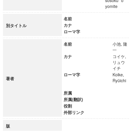
sōsoku" o
yomite
名前
カナ
別タイトル
ローマ字
名前
小池, 隆
一
カナ
コイケ,
リュウ
イチ
ローマ字
Koike,
著者
Ryūichi
所属
所属(翻訳)
役割
外部リンク
版