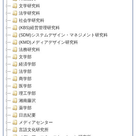
文学研究科
法学研究科
社会学研究科
(KBS)経営管理研究科
(SDM)システムデザイン・マネジメント研究科
(KMD)メディアデザイン研究科
法務研究科
文学部
経済学部
法学部
商学部
医学部
理工学部
湘南藤沢
薬学部
日吉紀要
メディアセンター
言語文化研究所