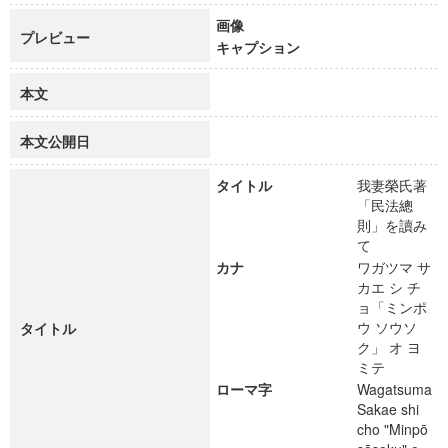
画像
プレビュー
キャプション
本文
本文公開日
タイトル
我妻榮氏著
「民法總
則」を讀み
て
カナ
ワガツマ サ
カエ シ チ
ョ「ミンポ
ウ ソウソ
タイトル
ク」 オ ヨ
ミテ
ローマ字
Wagatsuma
Sakae shi
cho "Minpō