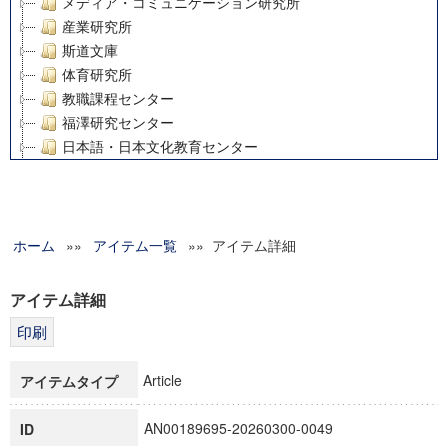
メディア・コミュニケーション研究所
産業研究所
斯道文庫
体育研究所
教職課程センター
福澤研究センター
日本語・日本文化教育センター
アート・センター
外国語教育研究センター
デジタルメディア・コンテンツ統合研究センター
ホーム
»»
グローバルリサーチインスティテュート
アイテム一覧
»» アイテム詳細
塾内助成報告書
科学研究費補助金研究成果報告書
アイテム詳細
21世紀COEプログラム
慶應義塾大学グローバルCOEプログラム市民社会ガバナンス
慶應義塾大学グローバルCOEプログラム論理と感性の先端的
Article
アイテムタイプ
博士課程教育リーディングプログラム「超成熟社会発展のサ
学術雑誌掲載論文等(8)
AN00189695-20260300-0049
ID
その他