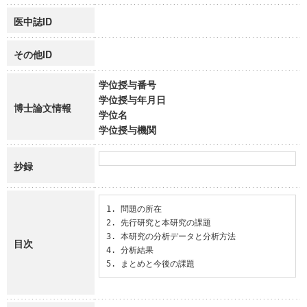
医中誌ID
その他ID
学位授与番号
学位授与年月日
博士論文情報
学位名
学位授与機関
抄録
1. 問題の所在

2. 先行研究と本研究の課題

3. 本研究の分析データと分析方法

目次
4. 分析結果

5. まとめと今後の課題