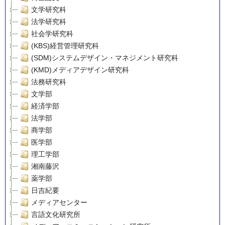
文学研究科
法学研究科
社会学研究科
(KBS)経営管理研究科
(SDM)システムデザイン・マネジメント研究科
(KMD)メディアデザイン研究科
法務研究科
文学部
経済学部
法学部
商学部
医学部
理工学部
湘南藤沢
薬学部
日吉紀要
メディアセンター
言語文化研究所