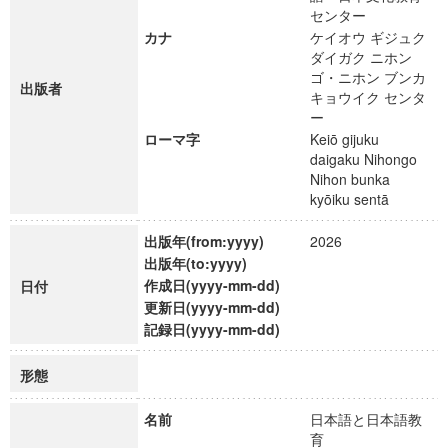
センター
カナ
ケイオウ ギジュク
ダイガク ニホン
ゴ・ニホン ブンカ
出版者
キョウイク センタ
ー
ローマ字
Keiō gijuku
daigaku Nihongo
Nihon bunka
kyōiku sentā
出版年(from:yyyy)
2026
出版年(to:yyyy)
作成日(yyyy-mm-dd)
日付
更新日(yyyy-mm-dd)
記録日(yyyy-mm-dd)
形態
名前
日本語と日本語教
育