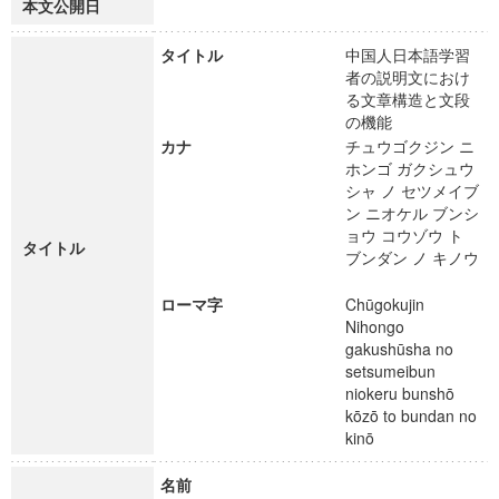
本文公開日
タイトル
中国人日本語学習
者の説明文におけ
る文章構造と文段
の機能
カナ
チュウゴクジン ニ
ホンゴ ガクシュウ
シャ ノ セツメイブ
ン ニオケル ブンシ
ョウ コウゾウ ト
タイトル
ブンダン ノ キノウ
ローマ字
Chūgokujin
Nihongo
gakushūsha no
setsumeibun
niokeru bunshō
kōzō to bundan no
kinō
名前