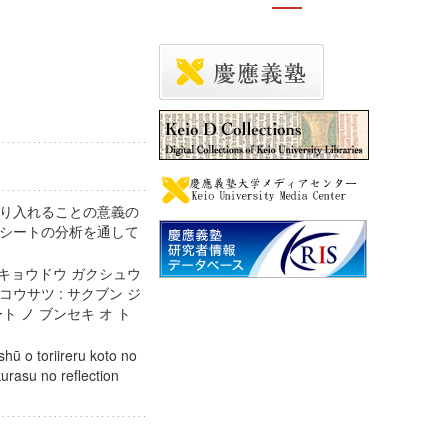
り入れることの意義の
ionシートの分析を通して
 キョウドウ ガクシュウ
 コウサツ : サクブン ジ
シート ノ ブンセキ オ ト
hū o toriireru koto no
kurasu no reflection