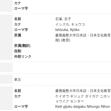
カナ
ローマ字
名前
石塚, 京子
カナ
イシズカ, キョウコ
ローマ字
Ishizuka, Kyōko
所属
慶應義塾大学日本語・日本文化教育
期) (教育)
所属(翻訳)
役割
外部リンク
東京
ンス教育研究センター
端的教育研究拠点
名前
慶應義塾大学日本語・日本文化教
カナ
ケイオウ ギジュク ダイガク ニホン
のサイエンス」
ョウイク センター
ローマ字
Keiō gijuku daigaku Nihongo Niho