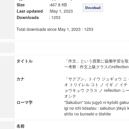
Size
:467.8 KB
Download
Last updated
:May 1, 2023
Downloads
: 1253
Total downloads since May 1, 2023 : 1253
タイトル
「作文」という授業に協働学習を取
一考察 : 作文上級クラスのreflect
カナ
「サクブン」トイウ ジュギョウ ニ
オ トリイレル コト ノ イギ ノ イチ
ョウキュウ クラス ノ reflection 
オシテ
ローマ字
"Sakubun" toiu jugyō ni kyōdō gakus
igi no ichi kōsatsu : sakubun jōkyū 
shīto no bunseki o tōshite
名前