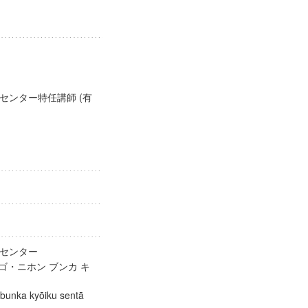
センター特任講師 (有
育センター
ゴ・ニホン ブンカ キ
n bunka kyōiku sentā