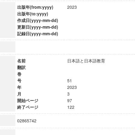
出版年(from:yyyy)
2023
出版年(to:yyyy)
作成日(yyyy-mm-dd)
更新日(yyyy-mm-dd)
記録日(yyyy-mm-dd)
名前
日本語と日本語教育
翻訳
巻
号
51
年
2023
月
3
開始ページ
97
終了ページ
122
02865742