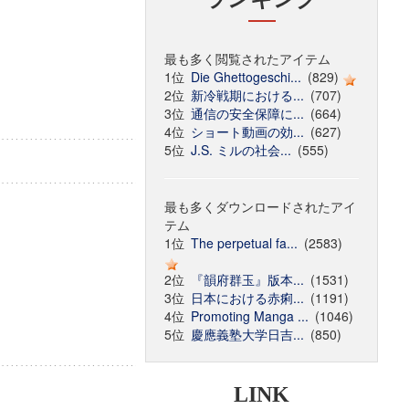
最も多く閲覧されたアイテム
1位
Die Ghettogeschi...
(829)
2位
新冷戦期における...
(707)
3位
通信の安全保障に...
(664)
4位
ショート動画の効...
(627)
5位
J.S. ミルの社会...
(555)
最も多くダウンロードされたアイ
テム
1位
The perpetual fa...
(2583)
2位
『韻府群玉』版本...
(1531)
3位
日本における赤痢...
(1191)
4位
Promoting Manga ...
(1046)
5位
慶應義塾大学日吉...
(850)
LINK