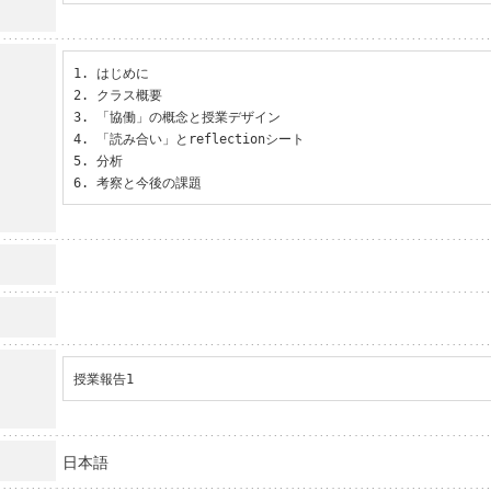
1. はじめに

2. クラス概要

3. 「協働」の概念と授業デザイン

4. 「読み合い」とreflectionシート

5. 分析

6. 考察と今後の課題
授業報告1
日本語