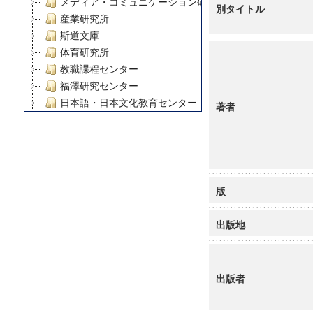
メディア・コミュニケーション研究所
別タイトル
産業研究所
斯道文庫
体育研究所
教職課程センター
福澤研究センター
日本語・日本文化教育センター
著者
アート・センター
外国語教育研究センター
デジタルメディア・コンテンツ統合研究センター
グローバルリサーチインスティテュート
塾内助成報告書
版
科学研究費補助金研究成果報告書
21世紀COEプログラム
出版地
慶應義塾大学グローバルCOEプログラム市民社会ガバナ
慶應義塾大学グローバルCOEプログラム論理と感性の先
博士課程教育リーディングプログラム「超成熟社会発展
出版者
学術雑誌掲載論文等(8)
その他