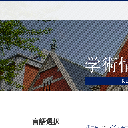
言語選択
ホーム
»»
アイテム