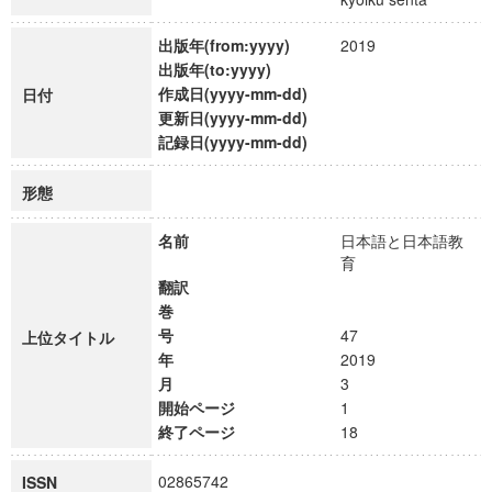
出版年(from:yyyy)
2019
出版年(to:yyyy)
作成日(yyyy-mm-dd)
日付
更新日(yyyy-mm-dd)
記録日(yyyy-mm-dd)
形態
名前
日本語と日本語教
育
翻訳
巻
号
47
上位タイトル
年
2019
月
3
開始ページ
1
終了ページ
18
02865742
ISSN