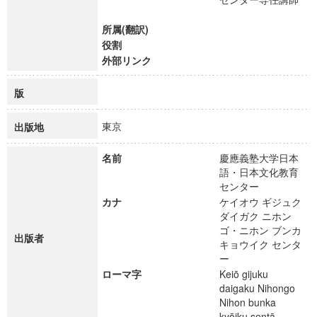
所属(翻訳)
役割
外部リンク
版
東京
出版地
名前
慶應義塾大学日本
語・日本文化教育
センター
カナ
ケイオウ ギジュク
ダイガク ニホン
ゴ・ニホン ブンカ
出版者
キョウイク センタ
ー
ローマ字
Keiō gijuku
daigaku Nihongo
Nihon bunka
kyōiku sentā