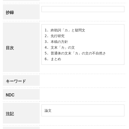
抄録
1. 終助詞「カ」と疑問文

2. 先行研究

3. 本稿の方針

目次
4. 文末「カ」の文 

5. 普通体の文末「カ」の文の不自然さ 

6. まとめ
キーワード
NDC
論文
注記