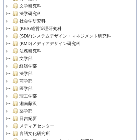
文学研究科
法学研究科
社会学研究科
(KBS)経営管理研究科
(SDM)システムデザイン・マネジメント研究科
(KMD)メディアデザイン研究科
法務研究科
文学部
経済学部
法学部
商学部
医学部
理工学部
湘南藤沢
薬学部
日吉紀要
メディアセンター
言語文化研究所