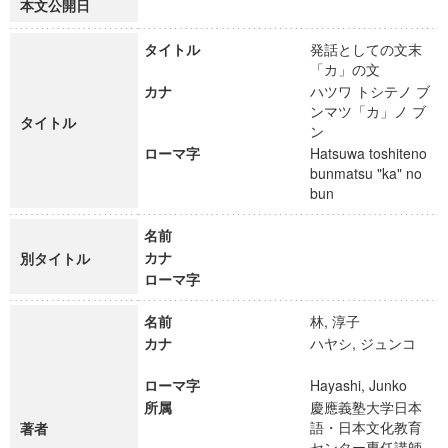
本文公開日
タイトル
発話としての文末
「カ」の文
カナ
ハツワ トシテノ ブ
ンマツ「カ」ノ ブ
タイトル
ン
ローマ字
Hatsuwa toshiteno
bunmatsu "ka" no
bun
名前
カナ
別タイトル
ローマ字
名前
林, 淳子
カナ
ハヤシ, ジュンコ
ローマ字
Hayashi, Junko
所属
慶應義塾大学日本
語・日本文化教育
著者
センター専任講師