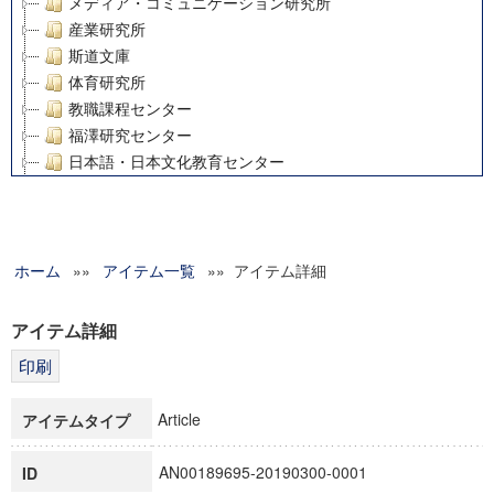
メディア・コミュニケーション研究所
産業研究所
斯道文庫
体育研究所
教職課程センター
福澤研究センター
日本語・日本文化教育センター
アート・センター
外国語教育研究センター
デジタルメディア・コンテンツ統合研究センター
ホーム
»»
グローバルリサーチインスティテュート
アイテム一覧
»» アイテム詳細
塾内助成報告書
科学研究費補助金研究成果報告書
アイテム詳細
21世紀COEプログラム
慶應義塾大学グローバルCOEプログラム市民社会ガバナンス
慶應義塾大学グローバルCOEプログラム論理と感性の先端的
Article
アイテムタイプ
博士課程教育リーディングプログラム「超成熟社会発展のサ
学術雑誌掲載論文等(8)
AN00189695-20190300-0001
ID
その他