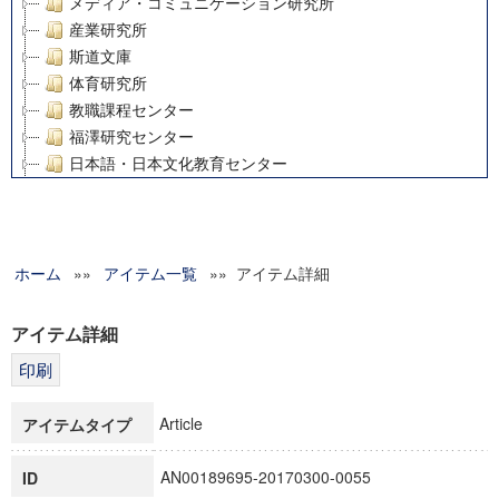
メディア・コミュニケーション研究所
産業研究所
斯道文庫
体育研究所
教職課程センター
福澤研究センター
日本語・日本文化教育センター
アート・センター
外国語教育研究センター
デジタルメディア・コンテンツ統合研究センター
ホーム
»»
グローバルリサーチインスティテュート
アイテム一覧
»» アイテム詳細
塾内助成報告書
科学研究費補助金研究成果報告書
アイテム詳細
21世紀COEプログラム
慶應義塾大学グローバルCOEプログラム市民社会ガバナンス
慶應義塾大学グローバルCOEプログラム論理と感性の先端的
Article
アイテムタイプ
博士課程教育リーディングプログラム「超成熟社会発展のサ
学術雑誌掲載論文等(8)
AN00189695-20170300-0055
ID
その他