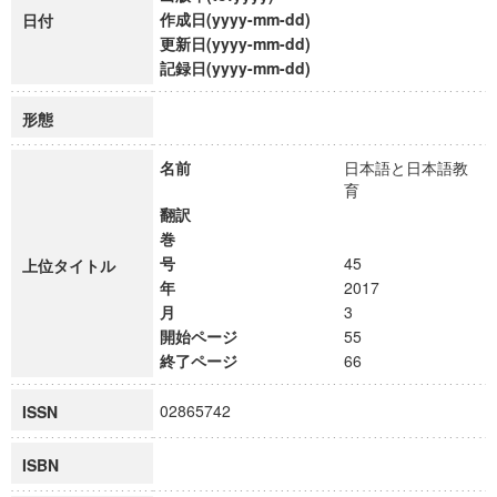
作成日(yyyy-mm-dd)
日付
更新日(yyyy-mm-dd)
記録日(yyyy-mm-dd)
形態
名前
日本語と日本語教
育
翻訳
巻
号
45
上位タイトル
年
2017
月
3
開始ページ
55
終了ページ
66
02865742
ISSN
ISBN