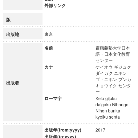
外部リンク
版
東京
出版地
名前
慶應義塾大学日本
語・日本文化教育
センター
カナ
ケイオウ ギジュク
ダイガク ニホン
ゴ・ニホン ブンカ
出版者
キョウイク センタ
ー
ローマ字
Keio gijuku
daigaku Nihongo
Nihon bunka
kyoiku senta
出版年(from:yyyy)
2017
出版年(to:yyyy)