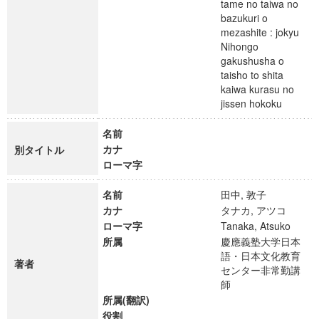
tame no taiwa no
bazukuri o
mezashite : jokyu
Nihongo
gakushusha o
taisho to shita
kaiwa kurasu no
jissen hokoku
名前
カナ
別タイトル
ローマ字
名前
田中, 敦子
カナ
タナカ, アツコ
ローマ字
Tanaka, Atsuko
所属
慶應義塾大学日本
語・日本文化教育
著者
センター非常勤講
師
所属(翻訳)
役割