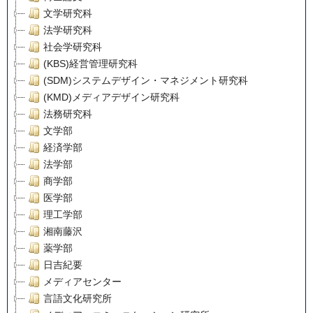
文学研究科
法学研究科
社会学研究科
(KBS)経営管理研究科
(SDM)システムデザイン・マネジメント研究科
(KMD)メディアデザイン研究科
法務研究科
文学部
経済学部
法学部
商学部
医学部
理工学部
湘南藤沢
薬学部
日吉紀要
メディアセンター
言語文化研究所