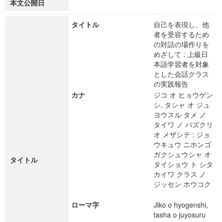
本文公開日
タイトル
自己を表現し、他
者を受容するため
の対話の場作りを
めざして : 上級日
本語学習者を対象
とした会話クラス
の実践報告
カナ
ジコ オ ヒョウゲン
シ, タシャ オ ジュ
ヨウスル タメ ノ
タイワ ノ バズクリ
オ メザシテ : ジョ
ウキュウ ニホンゴ
ガクシュウシャ オ
タイトル
タイショウ ト シタ
カイワ クラス ノ
ジッセン ホウコク
ローマ字
Jiko o hyogenshi,
tasha o juyosuru