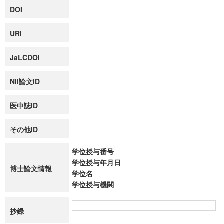
DOI
URI
JaLCDOI
NII論文ID
医中誌ID
その他ID
学位授与番号
学位授与年月日
博士論文情報
学位名
学位授与機関
抄録