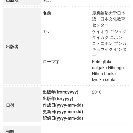
名前
慶應義塾大学日本
語・日本文化教育
センター
カナ
ケイオウ ギジュク
ダイガク ニホン
ゴ・ニホン ブンカ
出版者
キョウイク センタ
ー
ローマ字
Keio gijuku
daigaku Nihongo
Nihon bunka
kyoiku senta
出版年(from:yyyy)
2016
出版年(to:yyyy)
作成日(yyyy-mm-dd)
日付
更新日(yyyy-mm-dd)
記録日(yyyy-mm-dd)
形態