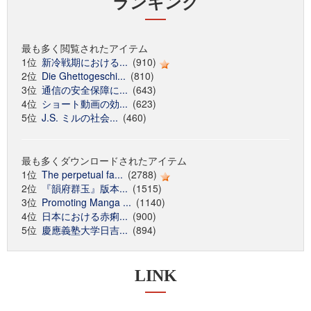
ランキング
最も多く閲覧されたアイテム
1位
新冷戦期における...
(910)
2位
Die Ghettogeschi...
(810)
3位
通信の安全保障に...
(643)
4位
ショート動画の効...
(623)
5位
J.S. ミルの社会...
(460)
最も多くダウンロードされたアイテム
1位
The perpetual fa...
(2788)
2位
『韻府群玉』版本...
(1515)
3位
Promoting Manga ...
(1140)
4位
日本における赤痢...
(900)
5位
慶應義塾大学日吉...
(894)
LINK