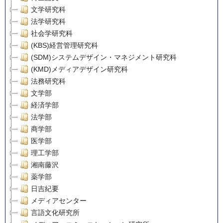
文学研究科
法学研究科
社会学研究科
(KBS)経営管理研究科
(SDM)システムデザイン・マネジメント研究科
(KMD)メディアデザイン研究科
法務研究科
文学部
経済学部
法学部
商学部
医学部
理工学部
湘南藤沢
薬学部
日吉紀要
メディアセンター
言語文化研究所