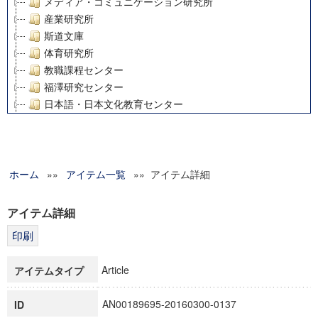
メディア・コミュニケーション研究所
産業研究所
斯道文庫
体育研究所
教職課程センター
福澤研究センター
日本語・日本文化教育センター
アート・センター
外国語教育研究センター
デジタルメディア・コンテンツ統合研究センター
ホーム
»»
グローバルリサーチインスティテュート
アイテム一覧
»» アイテム詳細
塾内助成報告書
科学研究費補助金研究成果報告書
アイテム詳細
21世紀COEプログラム
慶應義塾大学グローバルCOEプログラム市民社会ガバナンス
慶應義塾大学グローバルCOEプログラム論理と感性の先端的
Article
アイテムタイプ
博士課程教育リーディングプログラム「超成熟社会発展のサ
学術雑誌掲載論文等(8)
AN00189695-20160300-0137
ID
その他