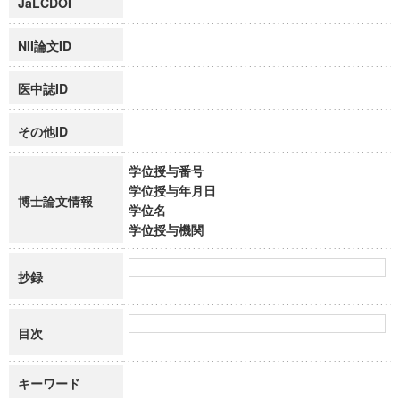
JaLCDOI
NII論文ID
医中誌ID
その他ID
学位授与番号
学位授与年月日
博士論文情報
学位名
学位授与機関
抄録
目次
キーワード