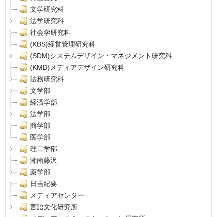
文学研究科
法学研究科
社会学研究科
(KBS)経営管理研究科
(SDM)システムデザイン・マネジメント研究科
(KMD)メディアデザイン研究科
法務研究科
文学部
経済学部
法学部
商学部
医学部
理工学部
湘南藤沢
薬学部
日吉紀要
メディアセンター
言語文化研究所