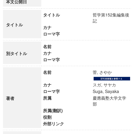
本文公開日
タイトル
哲学第152集編集後
記
タイトル
カナ
ローマ字
名前
カナ
別タイトル
ローマ字
名前
菅, さやか
カナ
スガ, サヤカ
ローマ字
Suga, Sayaka
所属
慶應義塾大学文学
著者
部
所属(翻訳)
役割
外部リンク