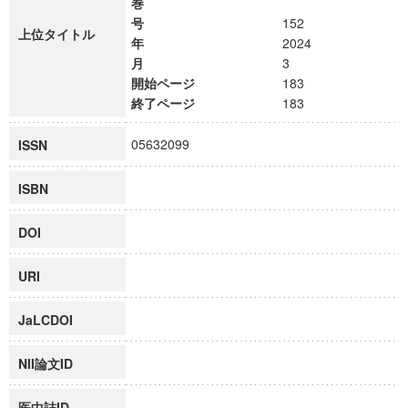
巻
号
152
上位タイトル
年
2024
月
3
開始ページ
183
終了ページ
183
05632099
ISSN
ISBN
DOI
URI
JaLCDOI
NII論文ID
医中誌ID