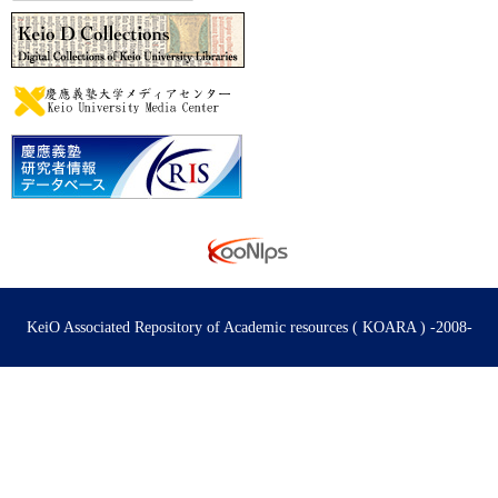
KeiO Associated Repository of Academic resources ( KOARA ) -2008-