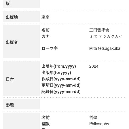
版
東京
出版地
名前
三田哲學會
カナ
ミタ テツガクカイ
出版者
ローマ字
Mita tetsugakukai
出版年(from:yyyy)
2024
出版年(to:yyyy)
作成日(yyyy-mm-dd)
日付
更新日(yyyy-mm-dd)
記録日(yyyy-mm-dd)
形態
名前
哲學
翻訳
Philosophy