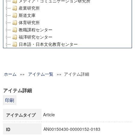
メディア・コミュニケーション研究所
産業研究所
斯道文庫
体育研究所
教職課程センター
福澤研究センター
日本語・日本文化教育センター
アート・センター
外国語教育研究センター
デジタルメディア・コンテンツ統合研究センター
ホーム
»»
グローバルリサーチインスティテュート
アイテム一覧
»» アイテム詳細
塾内助成報告書
科学研究費補助金研究成果報告書
アイテム詳細
21世紀COEプログラム
慶應義塾大学グローバルCOEプログラム市民社会ガバナンス
慶應義塾大学グローバルCOEプログラム論理と感性の先端的
Article
アイテムタイプ
博士課程教育リーディングプログラム「超成熟社会発展のサ
学術雑誌掲載論文等(8)
AN00150430-00000152-0183
ID
その他