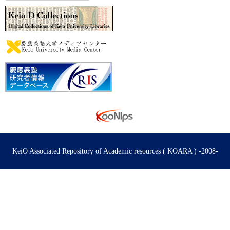
KeiO Associated Repository of Academic resources ( KOARA ) -2008-