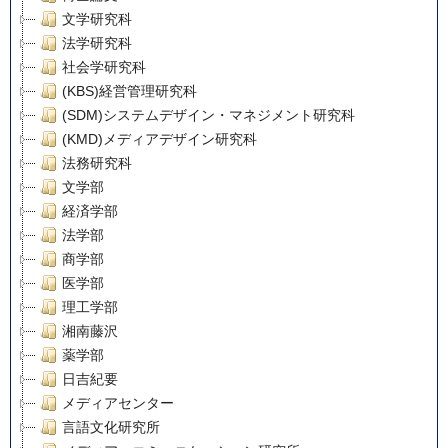
文学研究科
法学研究科
社会学研究科
(KBS)経営管理研究科
(SDM)システムデザイン・マネジメント研究科
(KMD)メディアデザイン研究科
法務研究科
文学部
経済学部
法学部
商学部
医学部
理工学部
湘南藤沢
薬学部
日吉紀要
メディアセンター
言語文化研究所