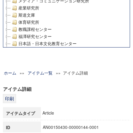
メディア・コミュニケーション研究所
産業研究所
斯道文庫
体育研究所
教職課程センター
福澤研究センター
日本語・日本文化教育センター
アート・センター
外国語教育研究センター
デジタルメディア・コンテンツ統合研究センター
ホーム
»»
グローバルリサーチインスティテュート
アイテム一覧
»» アイテム詳細
塾内助成報告書
科学研究費補助金研究成果報告書
アイテム詳細
21世紀COEプログラム
慶應義塾大学グローバルCOEプログラム市民社会ガバナンス
慶應義塾大学グローバルCOEプログラム論理と感性の先端的
Article
アイテムタイプ
博士課程教育リーディングプログラム「超成熟社会発展のサ
学術雑誌掲載論文等(8)
AN00150430-00000144-0001
ID
その他