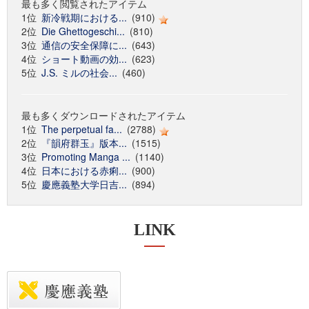
最も多く閲覧されたアイテム
1位
新冷戦期における...
(910)
2位
Die Ghettogeschi...
(810)
3位
通信の安全保障に...
(643)
4位
ショート動画の効...
(623)
5位
J.S. ミルの社会...
(460)
最も多くダウンロードされたアイテム
1位
The perpetual fa...
(2788)
2位
『韻府群玉』版本...
(1515)
3位
Promoting Manga ...
(1140)
4位
日本における赤痢...
(900)
5位
慶應義塾大学日吉...
(894)
LINK