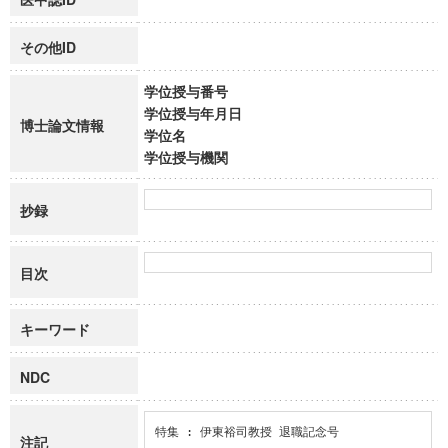
その他ID
学位授与番号
学位授与年月日
博士論文情報
学位名
学位授与機関
抄録
目次
キーワード
NDC
特集 : 伊東裕司教授 退職記念号
注記