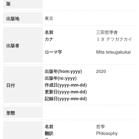
版
東京
出版地
名前
三田哲學會
カナ
ミタ テツガクカイ
出版者
ローマ字
Mita tetsugakukai
出版年(from:yyyy)
2020
出版年(to:yyyy)
作成日(yyyy-mm-dd)
日付
更新日(yyyy-mm-dd)
記録日(yyyy-mm-dd)
形態
名前
哲學
翻訳
Philosophy