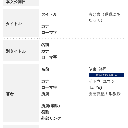
本文公開日
タイトル
巻頭言（退職にあ
たって）
タイトル
カナ
ローマ字
名前
カナ
別タイトル
ローマ字
名前
伊東, 裕司
カナ
イトウ, ユウジ
ローマ字
Itō, Yūji
所属
慶應義塾大学教授
著者
所属(翻訳)
役割
外部リンク