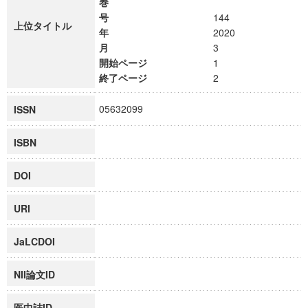
巻
号
144
上位タイトル
年
2020
月
3
開始ページ
1
終了ページ
2
05632099
ISSN
ISBN
DOI
URI
JaLCDOI
NII論文ID
医中誌ID