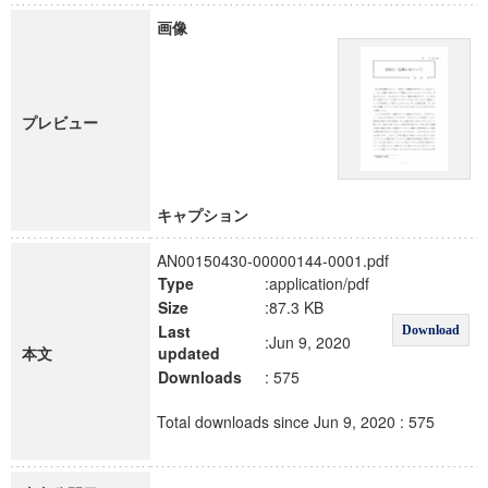
画像
プレビュー
キャプション
AN00150430-00000144-0001.pdf
Type
:application/pdf
Size
:87.3 KB
Last
Download
:Jun 9, 2020
本文
updated
Downloads
: 575
Total downloads since Jun 9, 2020 : 575