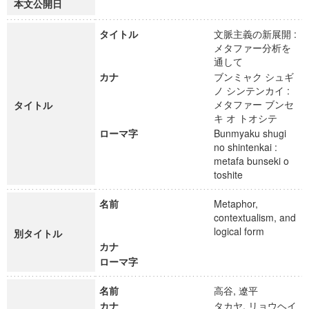
本文公開日
タイトル
文脈主義の新展開 :
メタファー分析を
通して
カナ
ブンミャク シュギ
ノ シンテンカイ :
メタファー ブンセ
タイトル
キ オ トオシテ
ローマ字
Bunmyaku shugi
no shintenkai :
metafa bunseki o
toshite
名前
Metaphor,
contextualism, and
logical form
別タイトル
カナ
ローマ字
名前
高谷, 遼平
カナ
タカヤ, リョウヘイ