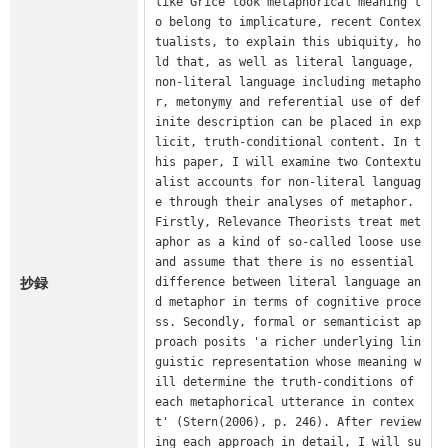
like Grice took metaphorical meaning t
o belong to implicature, recent Contex
tualists, to explain this ubiquity, ho
ld that, as well as literal language, 
non-literal language including metapho
r, metonymy and referential use of def
inite description can be placed in exp
licit, truth-conditional content. In t
his paper, I will examine two Contextu
alist accounts for non-literal languag
e through their analyses of metaphor. 
Firstly, Relevance Theorists treat met
aphor as a kind of so-called loose use 
and assume that there is no essential 
抄録
difference between literal language an
d metaphor in terms of cognitive proce
ss. Secondly, formal or semanticist ap
proach posits 'a richer underlying lin
guistic representation whose meaning w
ill determine the truth-conditions of 
each metaphorical utterance in contex
t' (Stern(2006), p. 246). After review
ing each approach in detail, I will su