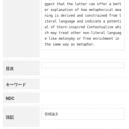
ggest that the latter can offer a bett
er explanation of how metaphorical mea
ning is derived and constrained from l
iteral language and indicate a potenti
al of Stern-inspired Contextualism whi
ch may treat other non-literal languag
e like metonymy or free enrichment in 
the same way as metaphor.
目次
キーワード
NDC
投稿論文
注記