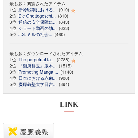
最も多く閲覧されたアイテム
1位
新冷戦期における...
(910)
2位
Die Ghettogeschi...
(810)
3位
通信の安全保障に...
(643)
4位
ショート動画の効...
(623)
5位
J.S. ミルの社会...
(460)
最も多くダウンロードされたアイテム
1位
The perpetual fa...
(2788)
2位
『韻府群玉』版本...
(1515)
3位
Promoting Manga ...
(1140)
4位
日本における赤痢...
(900)
5位
慶應義塾大学日吉...
(894)
LINK