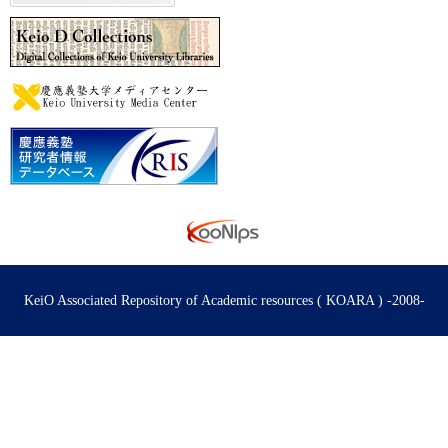
KeiO Associated Repository of Academic resources ( KOARA ) -2008-