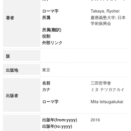
ローマ字
Takaya, Ryohei
所属
慶應義塾大学; 日本
著者
学術振興会
所属(翻訳)
役割
外部リンク
版
東京
出版地
名前
三田哲學會
カナ
ミタ テツガクカイ
出版者
ローマ字
Mita tetsugakukai
出版年(from:yyyy)
2016
出版年(to:yyyy)