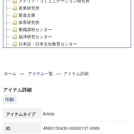
メディア・コミュニケーション研究所
産業研究所
斯道文庫
体育研究所
教職課程センター
福澤研究センター
日本語・日本文化教育センター
アート・センター
外国語教育研究センター
デジタルメディア・コンテンツ統合研究センター
ホーム
»»
グローバルリサーチインスティテュート
アイテム一覧
»» アイテム詳細
塾内助成報告書
科学研究費補助金研究成果報告書
アイテム詳細
21世紀COEプログラム
慶應義塾大学グローバルCOEプログラム市民社会ガバナンス
慶應義塾大学グローバルCOEプログラム論理と感性の先端的
Article
アイテムタイプ
博士課程教育リーディングプログラム「超成熟社会発展のサ
学術雑誌掲載論文等(8)
AN00150430-00000137-0089
ID
その他