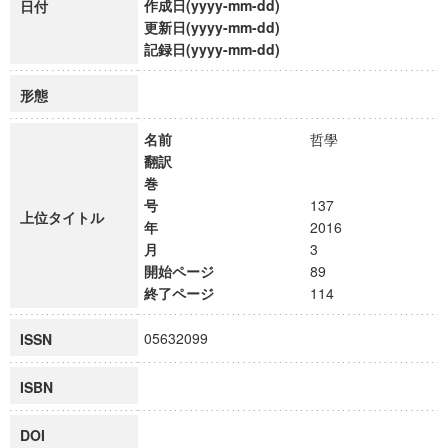
作成日(yyyy-mm-dd)
日付
更新日(yyyy-mm-dd)
記録日(yyyy-mm-dd)
形態
名前
哲學
翻訳
巻
号
137
上位タイトル
年
2016
月
3
開始ページ
89
終了ページ
114
05632099
ISSN
ISBN
DOI