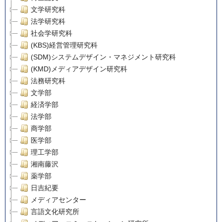
文学研究科
法学研究科
社会学研究科
(KBS)経営管理研究科
(SDM)システムデザイン・マネジメント研究科
(KMD)メディアデザイン研究科
法務研究科
文学部
経済学部
法学部
商学部
医学部
理工学部
湘南藤沢
薬学部
日吉紀要
メディアセンター
言語文化研究所