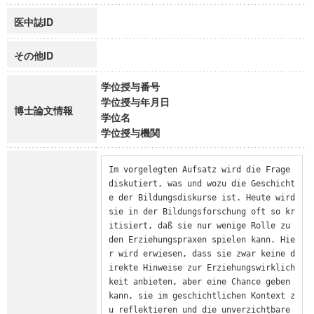
医中誌ID
その他ID
学位授与番号
学位授与年月日
博士論文情報
学位名
学位授与機関
Im vorgelegten Aufsatz wird die Frage 
diskutiert, was und wozu die Geschicht
e der Bildungsdiskurse ist. Heute wird 
sie in der Bildungsforschung oft so kr
itisiert, daß sie nur wenige Rolle zu 
den Erziehungspraxen spielen kann. Hie
r wird erwiesen, dass sie zwar keine d
irekte Hinweise zur Erziehungswirklich
keit anbieten, aber eine Chance geben 
kann, sie im geschichtlichen Kontext z
u reflektieren und die unverzichtbare 