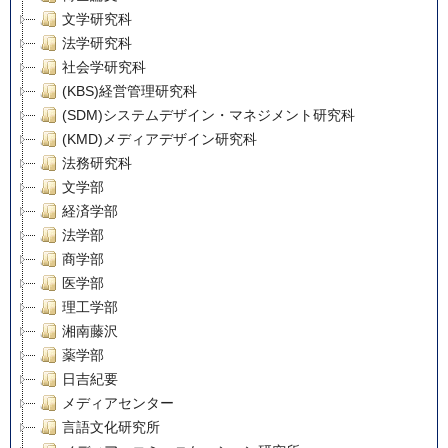
文学研究科
法学研究科
社会学研究科
(KBS)経営管理研究科
(SDM)システムデザイン・マネジメント研究科
(KMD)メディアデザイン研究科
法務研究科
文学部
経済学部
法学部
商学部
医学部
理工学部
湘南藤沢
薬学部
日吉紀要
メディアセンター
言語文化研究所