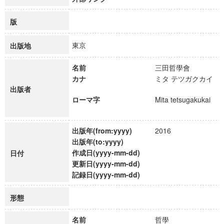
版
東京
出版地
名前
三田哲學會
カナ
ミタ テツガクカイ
出版者
ローマ字
Mita tetsugakukai
出版年(from:yyyy)
2016
出版年(to:yyyy)
作成日(yyyy-mm-dd)
日付
更新日(yyyy-mm-dd)
記録日(yyyy-mm-dd)
形態
名前
哲學