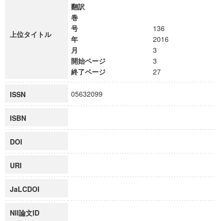
翻訳
巻
号
136
上位タイトル
年
2016
月
3
開始ページ
3
終了ページ
27
05632099
ISSN
ISBN
DOI
URI
JaLCDOI
NII論文ID