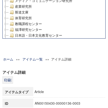
メディア・コミュニケーション研究所
産業研究所
斯道文庫
体育研究所
教職課程センター
福澤研究センター
日本語・日本文化教育センター
アート・センター
外国語教育研究センター
デジタルメディア・コンテンツ統合研究センター
ホーム
»»
グローバルリサーチインスティテュート
アイテム一覧
»» アイテム詳細
塾内助成報告書
科学研究費補助金研究成果報告書
アイテム詳細
21世紀COEプログラム
慶應義塾大学グローバルCOEプログラム市民社会ガバナンス
慶應義塾大学グローバルCOEプログラム論理と感性の先端的
Article
アイテムタイプ
博士課程教育リーディングプログラム「超成熟社会発展のサ
学術雑誌掲載論文等(8)
AN00150430-00000136-0003
ID
その他