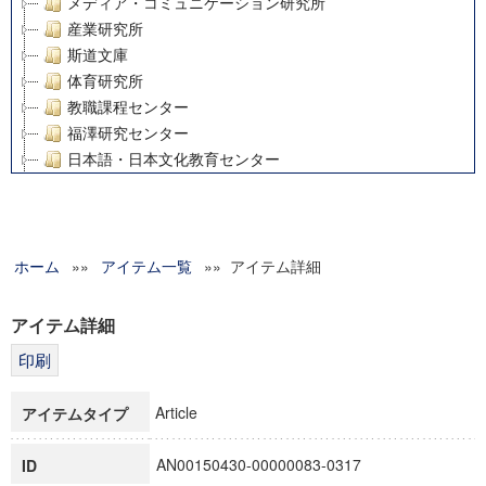
メディア・コミュニケーション研究所
産業研究所
斯道文庫
体育研究所
教職課程センター
福澤研究センター
日本語・日本文化教育センター
アート・センター
外国語教育研究センター
デジタルメディア・コンテンツ統合研究センター
ホーム
»»
グローバルリサーチインスティテュート
アイテム一覧
»» アイテム詳細
塾内助成報告書
科学研究費補助金研究成果報告書
アイテム詳細
21世紀COEプログラム
慶應義塾大学グローバルCOEプログラム市民社会ガバナンス
慶應義塾大学グローバルCOEプログラム論理と感性の先端的
Article
アイテムタイプ
博士課程教育リーディングプログラム「超成熟社会発展のサ
学術雑誌掲載論文等(8)
AN00150430-00000083-0317
ID
その他