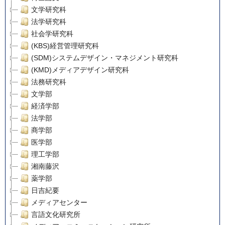
文学研究科
法学研究科
社会学研究科
(KBS)経営管理研究科
(SDM)システムデザイン・マネジメント研究科
(KMD)メディアデザイン研究科
法務研究科
文学部
経済学部
法学部
商学部
医学部
理工学部
湘南藤沢
薬学部
日吉紀要
メディアセンター
言語文化研究所