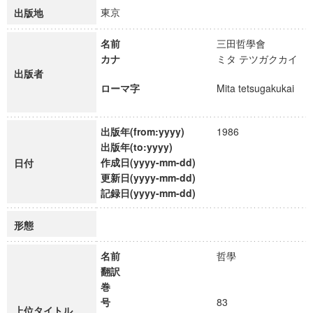
東京
出版地
名前
三田哲學會
カナ
ミタ テツガクカイ
出版者
ローマ字
Mita tetsugakukai
出版年(from:yyyy)
1986
出版年(to:yyyy)
作成日(yyyy-mm-dd)
日付
更新日(yyyy-mm-dd)
記録日(yyyy-mm-dd)
形態
名前
哲學
翻訳
巻
号
83
上位タイトル