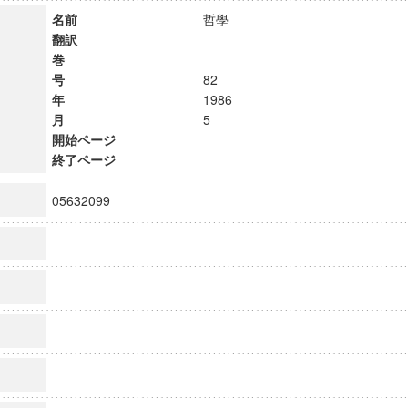
名前
哲學
翻訳
巻
号
82
年
1986
月
5
開始ページ
終了ページ
05632099