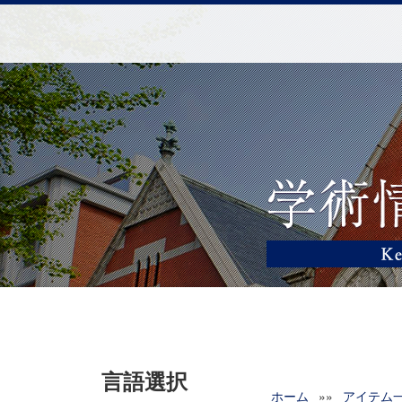
言語選択
ホーム
»»
アイテム