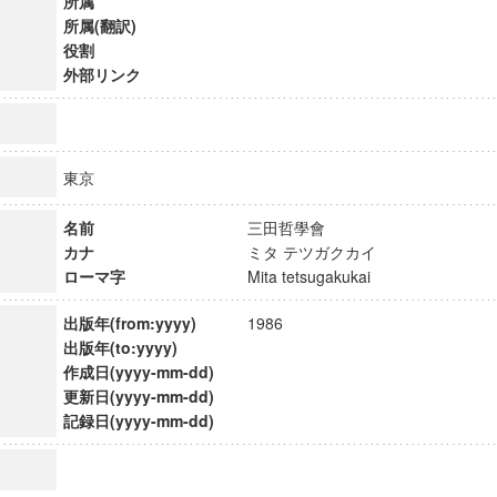
所属
所属(翻訳)
役割
外部リンク
東京
名前
三田哲學會
カナ
ミタ テツガクカイ
ローマ字
Mita tetsugakukai
出版年(from:yyyy)
1986
出版年(to:yyyy)
作成日(yyyy-mm-dd)
ンス教育研究センター
更新日(yyyy-mm-dd)
端的教育研究拠点
記録日(yyyy-mm-dd)
のサイエンス」