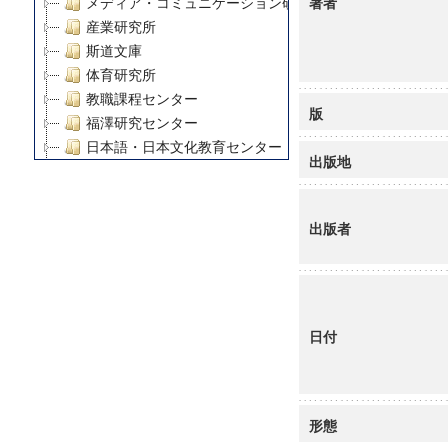
著者
メディア・コミュニケーション研究所
産業研究所
斯道文庫
体育研究所
教職課程センター
版
福澤研究センター
日本語・日本文化教育センター
出版地
アート・センター
外国語教育研究センター
デジタルメディア・コンテンツ統合研究センター
出版者
グローバルリサーチインスティテュート
塾内助成報告書
科学研究費補助金研究成果報告書
21世紀COEプログラム
日付
慶應義塾大学グローバルCOEプログラム市民社会ガバナ
慶應義塾大学グローバルCOEプログラム論理と感性の先
博士課程教育リーディングプログラム「超成熟社会発展
学術雑誌掲載論文等(8)
形態
その他