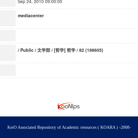
Sep 24, 2010 09:00:00
mediacenter
/ Public / 文学部 / [哲学] 哲学 / 82 (198605)
KeiO Associated Repository of Academic resources ( KOARA ) -2008-