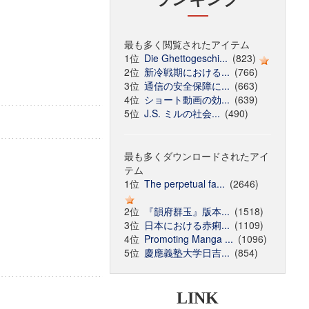
最も多く閲覧されたアイテム
1位
Die Ghettogeschi...
(823)
2位
新冷戦期における...
(766)
3位
通信の安全保障に...
(663)
4位
ショート動画の効...
(639)
5位
J.S. ミルの社会...
(490)
最も多くダウンロードされたアイ
テム
1位
The perpetual fa...
(2646)
2位
『韻府群玉』版本...
(1518)
3位
日本における赤痢...
(1109)
4位
Promoting Manga ...
(1096)
5位
慶應義塾大学日吉...
(854)
LINK