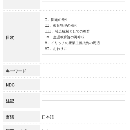
I. 問題の発生

II. 教育管理の様相

III. 社会統制としての教育

目次
IV. 生涯教育論の再吟味

V. イリッチの産業主義批判の周辺

VI. おわりに
キーワード
NDC
注記
日本語
言語