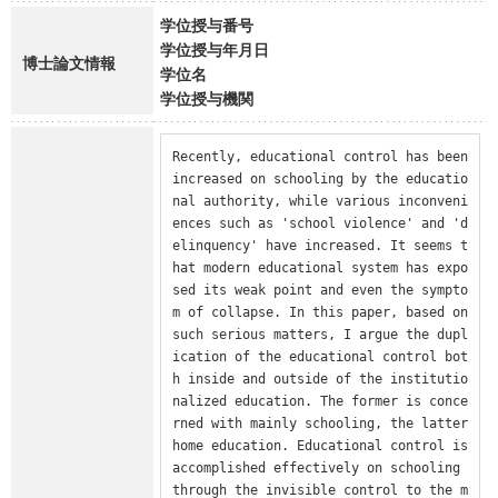
学位授与番号
学位授与年月日
博士論文情報
学位名
学位授与機関
Recently, educational control has been 
increased on schooling by the educatio
nal authority, while various inconveni
ences such as 'school violence' and 'd
elinquency' have increased. It seems t
hat modern educational system has expo
sed its weak point and even the sympto
m of collapse. In this paper, based on 
such serious matters, I argue the dupl
ication of the educational control bot
h inside and outside of the institutio
nalized education. The former is conce
rned with mainly schooling, the latter 
home education. Educational control is 
accomplished effectively on schooling 
through the invisible control to the m