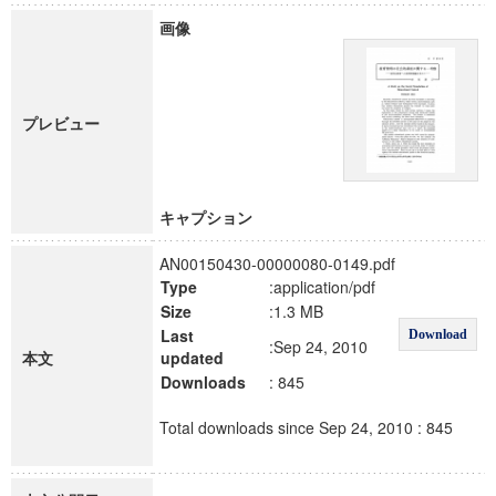
画像
プレビュー
キャプション
AN00150430-00000080-0149.pdf
Type
:application/pdf
Size
:1.3 MB
Last
Download
:Sep 24, 2010
本文
updated
Downloads
: 845
Total downloads since Sep 24, 2010 : 845