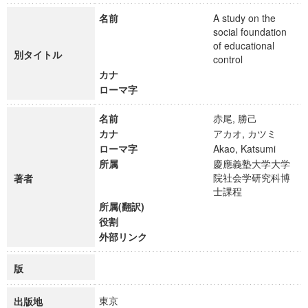
名前
A study on the
social foundation
of educational
別タイトル
control
カナ
ローマ字
名前
赤尾, 勝己
カナ
アカオ, カツミ
ローマ字
Akao, Katsumi
所属
慶應義塾大学大学
院社会学研究科博
著者
士課程
所属(翻訳)
役割
外部リンク
版
東京
出版地