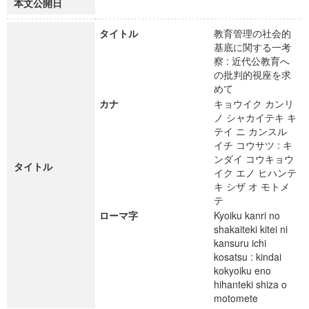
本文公開日
タイトル
教育管理の社会的
基底に関する一考
察 : 近代公教育へ
の批判的視座を求
めて
カナ
キョウイク カンリ
ノ シャカイテキ キ
テイ ニ カンスル
イチ コウサツ : キ
ンダイ コウキョウ
タイトル
イク エノ ヒハンテ
キ シザ オ モトメ
テ
ローマ字
Kyoiku kanri no
shakaiteki kitei ni
kansuru ichi
kosatsu : kindai
kokyoiku eno
hihanteki shiza o
motomete