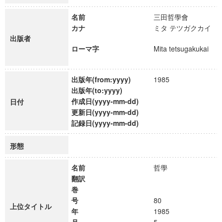
名前
三田哲學會
カナ
ミタ テツガクカイ
出版者
ローマ字
Mita tetsugakukai
出版年(from:yyyy)
1985
出版年(to:yyyy)
作成日(yyyy-mm-dd)
日付
更新日(yyyy-mm-dd)
記録日(yyyy-mm-dd)
形態
名前
哲學
翻訳
巻
号
80
上位タイトル
年
1985