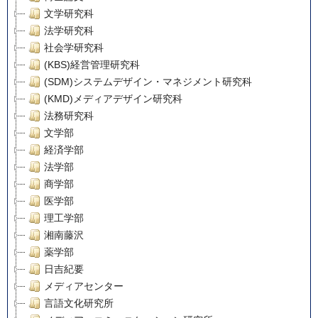
文学研究科
法学研究科
社会学研究科
(KBS)経営管理研究科
(SDM)システムデザイン・マネジメント研究科
(KMD)メディアデザイン研究科
法務研究科
文学部
経済学部
法学部
商学部
医学部
理工学部
湘南藤沢
薬学部
日吉紀要
メディアセンター
言語文化研究所