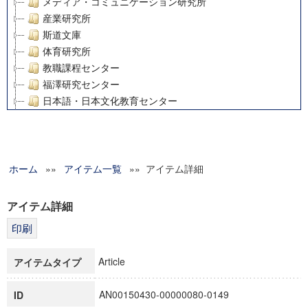
メディア・コミュニケーション研究所
産業研究所
斯道文庫
体育研究所
教職課程センター
福澤研究センター
日本語・日本文化教育センター
アート・センター
外国語教育研究センター
デジタルメディア・コンテンツ統合研究センター
ホーム
»»
グローバルリサーチインスティテュート
アイテム一覧
»» アイテム詳細
塾内助成報告書
科学研究費補助金研究成果報告書
アイテム詳細
21世紀COEプログラム
慶應義塾大学グローバルCOEプログラム市民社会ガバナンス
慶應義塾大学グローバルCOEプログラム論理と感性の先端的
Article
アイテムタイプ
博士課程教育リーディングプログラム「超成熟社会発展のサ
学術雑誌掲載論文等(8)
AN00150430-00000080-0149
ID
その他