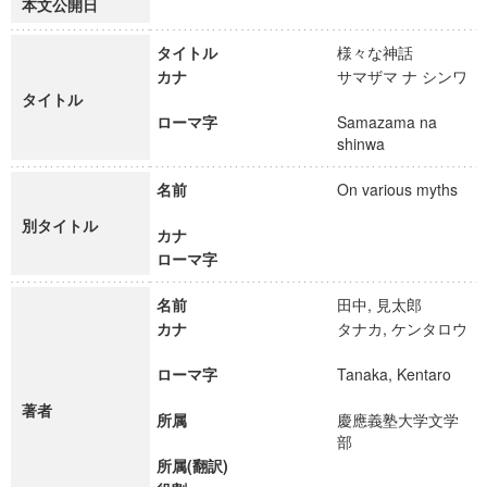
本文公開日
タイトル
様々な神話
カナ
サマザマ ナ シンワ
タイトル
ローマ字
Samazama na
shinwa
名前
On various myths
別タイトル
カナ
ローマ字
名前
田中, 見太郎
カナ
タナカ, ケンタロウ
ローマ字
Tanaka, Kentaro
著者
所属
慶應義塾大学文学
部
所属(翻訳)