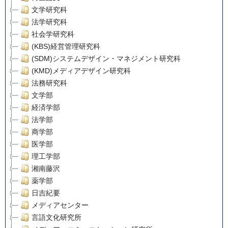
文学研究科
法学研究科
社会学研究科
(KBS)経営管理研究科
(SDM)システムデザイン・マネジメント研究科
(KMD)メディアデザイン研究科
法務研究科
文学部
経済学部
法学部
商学部
医学部
理工学部
湘南藤沢
薬学部
日吉紀要
メディアセンター
言語文化研究所