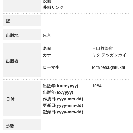
役割
外部リンク
版
東京
出版地
名前
三田哲學會
カナ
ミタ テツガクカイ
出版者
ローマ字
Mita tetsugakukai
出版年(from:yyyy)
1984
出版年(to:yyyy)
作成日(yyyy-mm-dd)
日付
更新日(yyyy-mm-dd)
記録日(yyyy-mm-dd)
形態