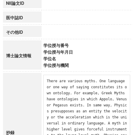
NII論文ID
医中誌ID
その他ID
学位授与番号
学位授与年月日
博士論文情報
学位名
学位授与機関
There are various myths. One language 
or one way of saying constitutes its o
wn ontology. For example, Greek Myths 
have ontologies in which Appolo, Venus 
or Pegasus exists. In same way, Physic
s presupposes as an entity the velocit
y or the acceleration which is the uni
versal in ordinary language. A myth in 
higher level gives forceful instrument
抄録