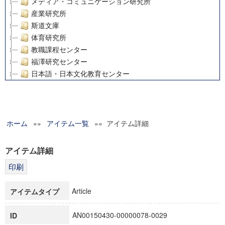
メディア・コミュニケーション研究所
産業研究所
斯道文庫
体育研究所
教職課程センター
福澤研究センター
日本語・日本文化教育センター
アート・センター
外国語教育研究センター
デジタルメディア・コンテンツ統合研究センター
ホーム
»»
グローバルリサーチインスティテュート
アイテム一覧
»» アイテム詳細
塾内助成報告書
科学研究費補助金研究成果報告書
アイテム詳細
21世紀COEプログラム
慶應義塾大学グローバルCOEプログラム市民社会ガバナンス
慶應義塾大学グローバルCOEプログラム論理と感性の先端的
Article
アイテムタイプ
博士課程教育リーディングプログラム「超成熟社会発展のサ
学術雑誌掲載論文等(8)
AN00150430-00000078-0029
ID
その他