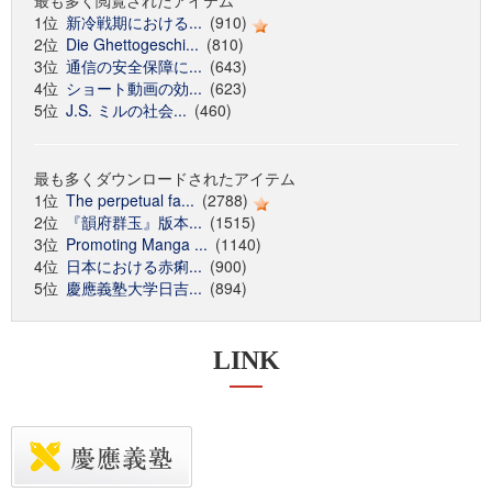
最も多く閲覧されたアイテム
1位
新冷戦期における...
(910)
2位
Die Ghettogeschi...
(810)
3位
通信の安全保障に...
(643)
4位
ショート動画の効...
(623)
5位
J.S. ミルの社会...
(460)
最も多くダウンロードされたアイテム
1位
The perpetual fa...
(2788)
2位
『韻府群玉』版本...
(1515)
3位
Promoting Manga ...
(1140)
4位
日本における赤痢...
(900)
5位
慶應義塾大学日吉...
(894)
LINK