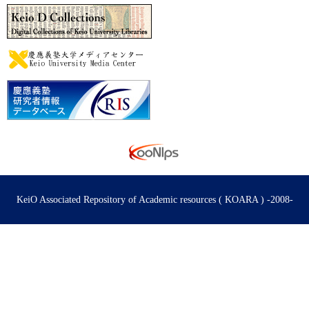
KeiO Associated Repository of Academic resources ( KOARA ) -2008-