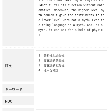
s to the lower level myth. Physics cou
ldn't fulfil its function without math
ematics. Moreover, the higher level my
th couldn't give the instruments if th
e lower level were not a myth. Even th
e thing language is a myth. And, as a 
myth, it can ask for a help of physic
s.
1. 分析性と総合性

2. 存在論的多義性

目次
3. 存在論的相対性

4. 様々な神話
キーワード
NDC