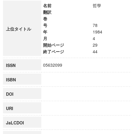
名前
哲學
翻訳
巻
号
78
上位タイトル
年
1984
月
4
開始ページ
29
終了ページ
44
05632099
ISSN
ISBN
DOI
URI
JaLCDOI