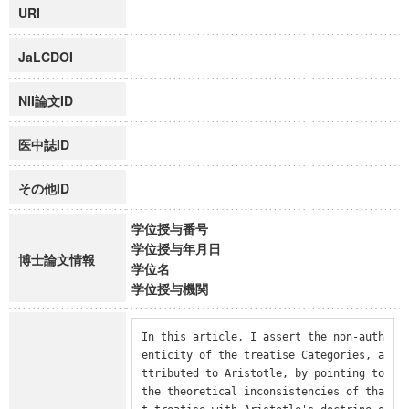
URI
JaLCDOI
NII論文ID
医中誌ID
その他ID
学位授与番号
学位授与年月日
博士論文情報
学位名
学位授与機関
In this article, I assert the non-auth
enticity of the treatise Categories, a
ttributed to Aristotle, by pointing to 
the theoretical inconsistencies of tha