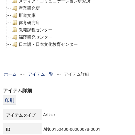
メディア・コミュニケーション研究所
産業研究所
斯道文庫
体育研究所
教職課程センター
福澤研究センター
日本語・日本文化教育センター
アート・センター
外国語教育研究センター
デジタルメディア・コンテンツ統合研究センター
ホーム
»»
グローバルリサーチインスティテュート
アイテム一覧
»» アイテム詳細
塾内助成報告書
科学研究費補助金研究成果報告書
アイテム詳細
21世紀COEプログラム
慶應義塾大学グローバルCOEプログラム市民社会ガバナンス
慶應義塾大学グローバルCOEプログラム論理と感性の先端的
Article
アイテムタイプ
博士課程教育リーディングプログラム「超成熟社会発展のサ
学術雑誌掲載論文等(8)
AN00150430-00000078-0001
ID
その他