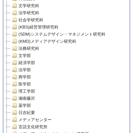
文学研究科
法学研究科
社会学研究科
(KBS)経営管理研究科
(SDM)システムデザイン・マネジメント研究科
(KMD)メディアデザイン研究科
法務研究科
文学部
経済学部
法学部
商学部
医学部
理工学部
湘南藤沢
薬学部
日吉紀要
メディアセンター
言語文化研究所