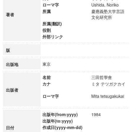
ローマ字
Ushida, Noriko
所属
慶應義塾大学言語
著者
文化研究所
所属(翻訳)
役割
外部リンク
版
東京
出版地
名前
三田哲學會
カナ
ミタ テツガクカイ
出版者
ローマ字
Mita tetsugakukai
出版年(from:yyyy)
1984
出版年(to:yyyy)
作成日(yyyy-mm-dd)
日付