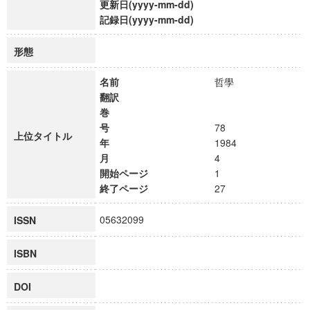
更新日(yyyy-mm-dd)
記録日(yyyy-mm-dd)
形態
名前
哲學
翻訳
巻
号
78
上位タイトル
年
1984
月
4
開始ページ
1
終了ページ
27
05632099
ISSN
ISBN
DOI