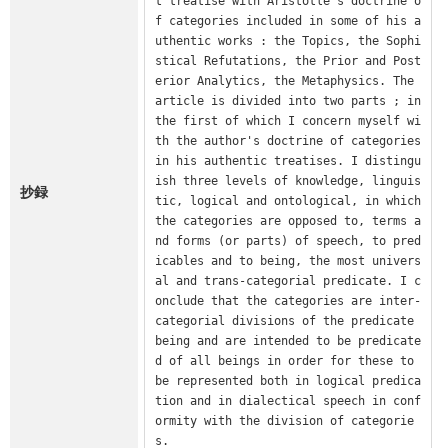
t treatise with Aristotle's doctrine o
f categories included in some of his a
uthentic works : the Topics, the Sophi
stical Refutations, the Prior and Post
erior Analytics, the Metaphysics. The 
article is divided into two parts ; in 
the first of which I concern myself wi
th the author's doctrine of categories 
in his authentic treatises. I distingu
ish three levels of knowledge, linguis
抄録
tic, logical and ontological, in which 
the categories are opposed to, terms a
nd forms (or parts) of speech, to pred
icables and to being, the most univers
al and trans-categorial predicate. I c
onclude that the categories are inter-
categorial divisions of the predicate 
being and are intended to be predicate
d of all beings in order for these to 
be represented both in logical predica
tion and in dialectical speech in conf
ormity with the division of categorie
s.