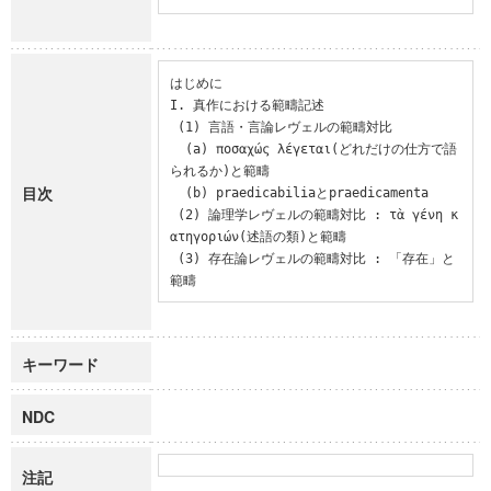
はじめに

I. 真作における範疇記述

 (1) 言語・言論レヴェルの範疇対比

  (a) ποσαχώς λέγεται(どれだけの仕方で語
られるか)と範疇

目次
  (b) praedicabiliaとpraedicamenta

 (2) 論理学レヴェルの範疇対比 : τὰ γένη κ
ατηγοριών(述語の類)と範疇

 (3) 存在論レヴェルの範疇対比 : 「存在」と
範疇
キーワード
NDC
注記