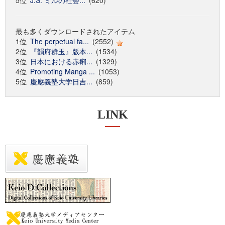
5位
J.S. ミルの社会...
(620)
最も多くダウンロードされたアイテム
1位
The perpetual fa...
(2552)
2位
『韻府群玉』版本...
(1534)
3位
日本における赤痢...
(1329)
4位
Promoting Manga ...
(1053)
5位
慶應義塾大学日吉...
(859)
LINK