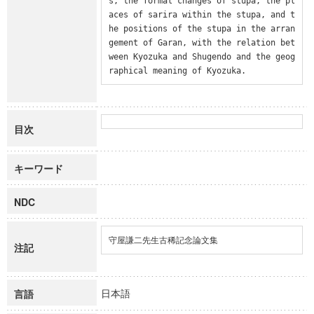
s, the formal changes of stupa, the pl
aces of sarira within the stupa, and t
he positions of the stupa in the arran
gement of Garan, with the relation bet
ween Kyozuka and Shugendo and the geog
raphical meaning of Kyozuka.
目次
キーワード
NDC
守屋謙二先生古稀記念論文集
注記
日本語
言語