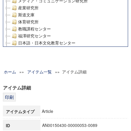
メディア・コミュニケーション研究所
産業研究所
斯道文庫
体育研究所
教職課程センター
福澤研究センター
日本語・日本文化教育センター
アート・センター
外国語教育研究センター
デジタルメディア・コンテンツ統合研究センター
ホーム
»»
グローバルリサーチインスティテュート
アイテム一覧
»» アイテム詳細
塾内助成報告書
科学研究費補助金研究成果報告書
アイテム詳細
21世紀COEプログラム
慶應義塾大学グローバルCOEプログラム市民社会ガバナンス
慶應義塾大学グローバルCOEプログラム論理と感性の先端的
Article
アイテムタイプ
博士課程教育リーディングプログラム「超成熟社会発展のサ
学術雑誌掲載論文等(8)
AN00150430-00000053-0089
ID
その他