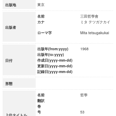
東京
出版地
名前
三田哲學會
カナ
ミタ テツガクカイ
出版者
ローマ字
Mita tetsugakukai
出版年(from:yyyy)
1968
出版年(to:yyyy)
作成日(yyyy-mm-dd)
日付
更新日(yyyy-mm-dd)
記録日(yyyy-mm-dd)
形態
名前
哲學
翻訳
巻
号
53
上位タイトル