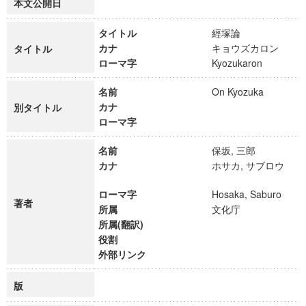
本文公開日
タイトル
經塚論
カナ
キョウズカロン
タイトル
ローマ字
Kyozukaron
名前
On Kyozuka
カナ
別タイトル
ローマ字
名前
保坂, 三郎
カナ
ホサカ, サブロウ
ローマ字
Hosaka, Saburo
著者
所属
文化庁
所属(翻訳)
役割
外部リンク
版