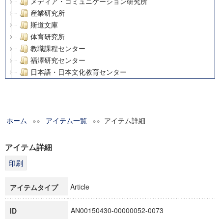
メディア・コミュニケーション研究所
産業研究所
斯道文庫
体育研究所
教職課程センター
福澤研究センター
日本語・日本文化教育センター
アート・センター
外国語教育研究センター
デジタルメディア・コンテンツ統合研究センター
ホーム
»»
グローバルリサーチインスティテュート
アイテム一覧
»» アイテム詳細
塾内助成報告書
科学研究費補助金研究成果報告書
アイテム詳細
21世紀COEプログラム
慶應義塾大学グローバルCOEプログラム市民社会ガバナンス
慶應義塾大学グローバルCOEプログラム論理と感性の先端的
Article
アイテムタイプ
博士課程教育リーディングプログラム「超成熟社会発展のサ
学術雑誌掲載論文等(8)
AN00150430-00000052-0073
ID
その他