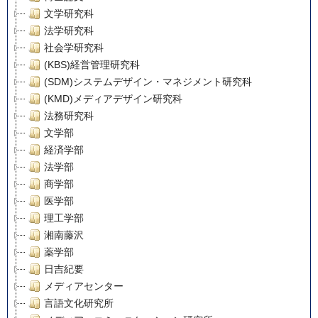
文学研究科
法学研究科
社会学研究科
(KBS)経営管理研究科
(SDM)システムデザイン・マネジメント研究科
(KMD)メディアデザイン研究科
法務研究科
文学部
経済学部
法学部
商学部
医学部
理工学部
湘南藤沢
薬学部
日吉紀要
メディアセンター
言語文化研究所