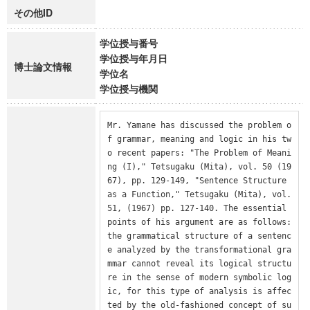
その他ID
学位授与番号
学位授与年月日
博士論文情報
学位名
学位授与機関
Mr. Yamane has discussed the problem o
f grammar, meaning and logic in his tw
o recent papers: "The Problem of Meani
ng (I)," Tetsugaku (Mita), vol. 50 (19
67), pp. 129-149, "Sentence Structure 
as a Function," Tetsugaku (Mita), vol. 
51, (1967) pp. 127-140. The essential 
points of his argument are as follows: 
the grammatical structure of a sentenc
e analyzed by the transformational gra
mmar cannot reveal its logical structu
re in the sense of modern symbolic log
ic, for this type of analysis is affec
ted by the old-fashioned concept of su