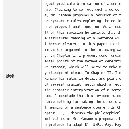
bject-predicate bifurcation of a sente
nce. Claiming to correct such a defec
t, Mr. Yamane proposes a revision of t
he syntactic rules employing the notio
n of propositional function. As a resu
lt of this revision he insists that th
e structural meaning of a sentence wil
l become clearer. In this paper I crit
icize his argument in the following wa
y. In Chapter I, I present some fundam
ental points of the method of generati
ve grammar, which will serve to make m
y standpoint clear. In Chapter II, I e
抄録
xamine his rules in detail and point o
ut several crucial faults which affect 
the semantic interpretation of a sente
nce. I conclude that his revised rules 
serve nothing for making the structura
l meaning of a sentence clearer. In Ch
apter III, I discuss the philosophical 
motivation of Mr. Yamane's proposal. H
e pretends to adopt R1':S→Fx, Gxy, Hxy