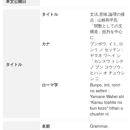
本文公開日
タイトル
文法,意味,論理の接
点 : 山根和平氏
「関数としての文
構造」批判を中心
に
カナ
ブンポウ, イミ, ロ
ンリ ノ セッテン :
ヤマネ ワヘイ シ
「カンスウ トシテ
タイトル
ノ ブン コウゾウ」
ヒハン オ チュウシ
ン ニ
ローマ字
Bunpo, imi, ronri
no setten :
Yamane Wahei shi
"Kansu toshite no
bun kozo" hihan o
chushin ni
名前
Grammar,