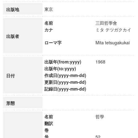
東京
出版地
名前
三田哲學會
カナ
ミタ テツガクカイ
出版者
ローマ字
Mita tetsugakukai
出版年(from:yyyy)
1968
出版年(to:yyyy)
作成日(yyyy-mm-dd)
日付
更新日(yyyy-mm-dd)
記録日(yyyy-mm-dd)
形態
名前
哲學
翻訳
巻
号
52