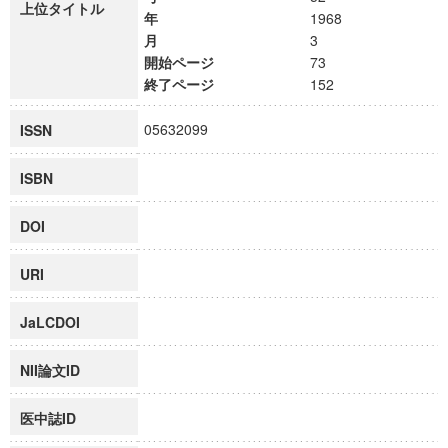
上位タイトル
年
1968
月
3
開始ページ
73
終了ページ
152
05632099
ISSN
ISBN
DOI
URI
JaLCDOI
NII論文ID
医中誌ID