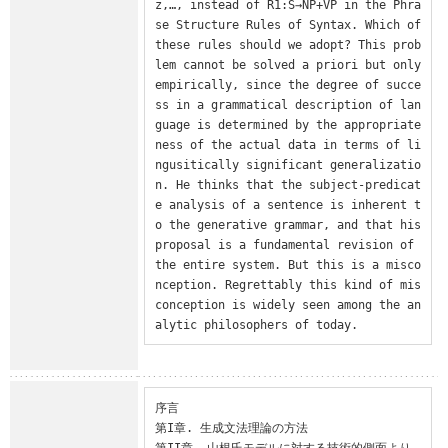
z,…, instead of R1:S→NP+VP in the Phra
se Structure Rules of Syntax. Which of 
these rules should we adopt? This prob
lem cannot be solved a priori but only 
empirically, since the degree of succe
ss in a grammatical description of lan
guage is determined by the appropriate
ness of the actual data in terms of li
ngusitically significant generalizatio
n. He thinks that the subject-predicat
e analysis of a sentence is inherent t
o the generative grammar, and that his 
proposal is a fundamental revision of 
the entire system. But this is a misco
nception. Regrettably this kind of mis
conception is widely seen among the an
alytic philosophers of today.
序言

第I章. 生成文法理論の方法

第II章. 山根氏モデルに対する技術的側面より