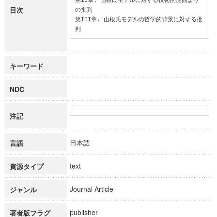
目次
の批判

第III章. 山根氏モデルの哲学的背景に対する批
判
キーワード
NDC
注記
日本語
言語
text
資源タイプ
Journal Article
ジャンル
publisher
著者版フラグ