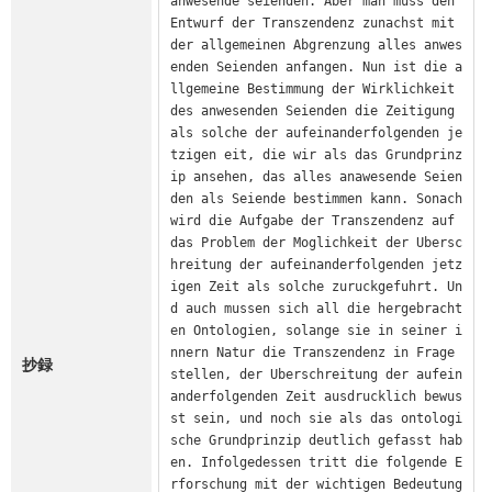
anwesende seienden. Aber man muss den 
Entwurf der Transzendenz zunachst mit 
der allgemeinen Abgrenzung alles anwes
enden Seienden anfangen. Nun ist die a
llgemeine Bestimmung der Wirklichkeit 
des anwesenden Seienden die Zeitigung 
als solche der aufeinanderfolgenden je
tzigen eit, die wir als das Grundprinz
ip ansehen, das alles anawesende Seien
den als Seiende bestimmen kann. Sonach 
wird die Aufgabe der Transzendenz auf 
das Problem der Moglichkeit der Ubersc
hreitung der aufeinanderfolgenden jetz
igen Zeit als solche zuruckgefuhrt. Un
d auch mussen sich all die hergebracht
en Ontologien, solange sie in seiner i
nnern Natur die Transzendenz in Frage 
抄録
stellen, der Uberschreitung der aufein
anderfolgenden Zeit ausdrucklich bewus
st sein, und noch sie als das ontologi
sche Grundprinzip deutlich gefasst hab
en. Infolgedessen tritt die folgende E
rforschung mit der wichtigen Bedeutung 