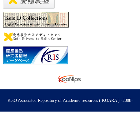
KeiO Associated Repository of Academic resources ( KOARA ) -2008-