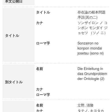
本文公開日
タイトル
存在論の根本問題
序説(其の二)
カナ
ソンザイロン ノ コ
ンポン モンダイ ジ
ョセツ （ソノ ニ）
タイトル
ローマ字
Sonzairon no
konpon mondai
josetsu (sono ni)
名前
Die Einleitung in
das Grundproblem
der Ontologie (2)
別タイトル
カナ
ローマ字
名前
立野, 清隆
カナ
タテノ, キヨタカ