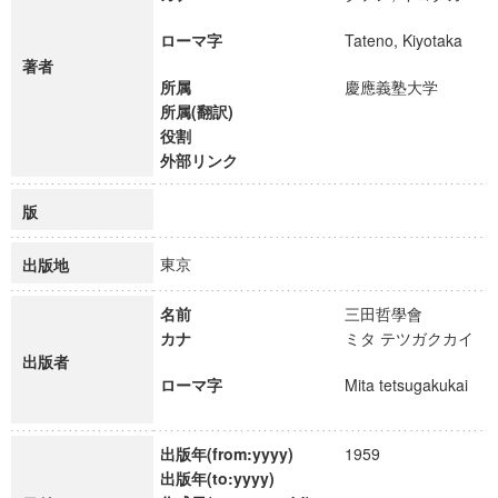
ローマ字
Tateno, Kiyotaka
著者
所属
慶應義塾大学
所属(翻訳)
役割
外部リンク
版
東京
出版地
名前
三田哲學會
カナ
ミタ テツガクカイ
出版者
ローマ字
Mita tetsugakukai
出版年(from:yyyy)
1959
出版年(to:yyyy)