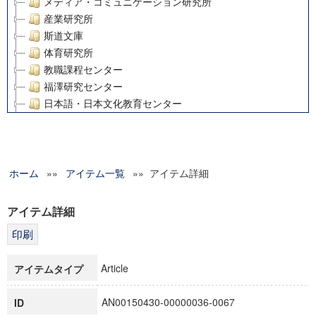
メディア・コミュニケーション研究所
産業研究所
斯道文庫
体育研究所
教職課程センター
福澤研究センター
日本語・日本文化教育センター
アート・センター
外国語教育研究センター
デジタルメディア・コンテンツ統合研究センター
ホーム
»»
グローバルリサーチインスティテュート
アイテム一覧
»» アイテム詳細
塾内助成報告書
科学研究費補助金研究成果報告書
アイテム詳細
21世紀COEプログラム
慶應義塾大学グローバルCOEプログラム市民社会ガバナンス
慶應義塾大学グローバルCOEプログラム論理と感性の先端的
Article
アイテムタイプ
博士課程教育リーディングプログラム「超成熟社会発展のサ
学術雑誌掲載論文等(8)
AN00150430-00000036-0067
ID
その他