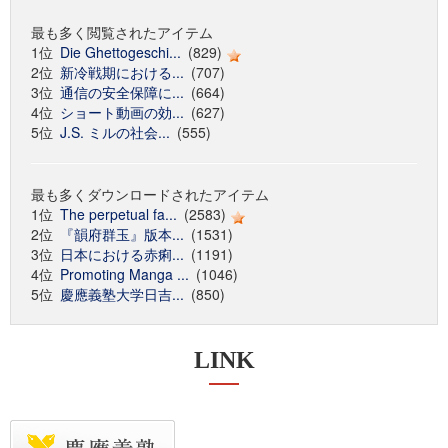
最も多く閲覧されたアイテム
1位
Die Ghettogeschi...
(829)
2位
新冷戦期における...
(707)
3位
通信の安全保障に...
(664)
4位
ショート動画の効...
(627)
5位
J.S. ミルの社会...
(555)
最も多くダウンロードされたアイテム
1位
The perpetual fa...
(2583)
2位
『韻府群玉』版本...
(1531)
3位
日本における赤痢...
(1191)
4位
Promoting Manga ...
(1046)
5位
慶應義塾大学日吉...
(850)
LINK