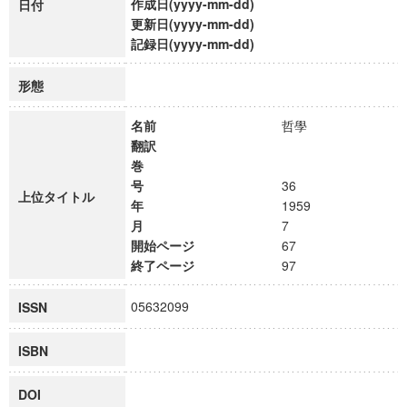
作成日(yyyy-mm-dd)
日付
更新日(yyyy-mm-dd)
記録日(yyyy-mm-dd)
形態
名前
哲學
翻訳
巻
号
36
上位タイトル
年
1959
月
7
開始ページ
67
終了ページ
97
05632099
ISSN
ISBN
DOI