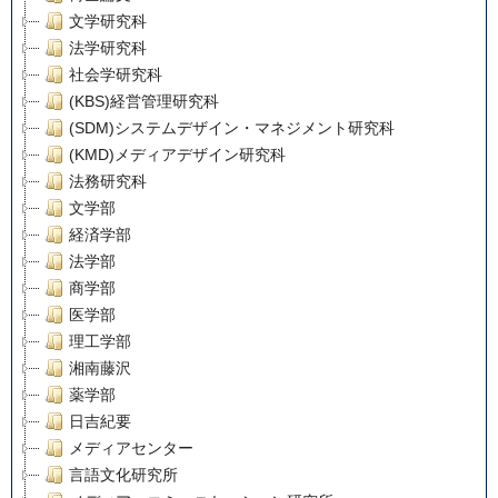
文学研究科
法学研究科
社会学研究科
(KBS)経営管理研究科
(SDM)システムデザイン・マネジメント研究科
(KMD)メディアデザイン研究科
法務研究科
文学部
経済学部
法学部
商学部
医学部
理工学部
湘南藤沢
薬学部
日吉紀要
メディアセンター
言語文化研究所