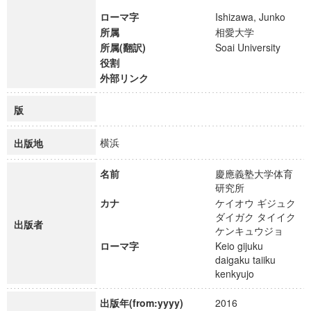
ローマ字
Ishizawa, Junko
所属
相愛大学
所属(翻訳)
Soai University
役割
外部リンク
版
横浜
出版地
名前
慶應義塾大学体育
研究所
カナ
ケイオウ ギジュク
ダイガク タイイク
出版者
ケンキュウジョ
ローマ字
Keio gijuku
daigaku taiiku
kenkyujo
出版年(from:yyyy)
2016