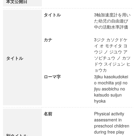
本文公開日
タイトル
3軸加速度計を用い
た幼児の自由遊び
中の活動水準評価
カナ
3ジク カソクドケ
イ オ モチイタ ヨ
ウジ ノ ジユウ ア
ソビチュウ ノ カツ
タイトル
ドウ スイジュン ヒ
ョウカ
ローマ字
3jiku kasokudokei
o mochiita yoji no
jiyu asobichu no
katsudo suijun
hyoka
名前
Physical activity
assessment in
preschool children
during free play
別タイトル