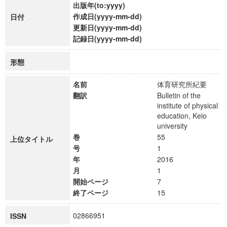
出版年(to:yyyy)
作成日(yyyy-mm-dd)
日付
更新日(yyyy-mm-dd)
記録日(yyyy-mm-dd)
形態
名前
体育研究所紀要
翻訳
Bulletin of the
institute of physical
education, Keio
university
巻
55
上位タイトル
号
1
年
2016
月
1
開始ページ
7
終了ページ
15
02866951
ISSN