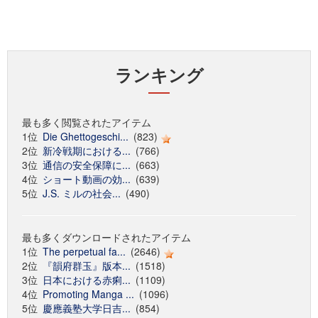
ランキング
最も多く閲覧されたアイテム
1位
Die Ghettogeschi...
(823)
2位
新冷戦期における...
(766)
3位
通信の安全保障に...
(663)
4位
ショート動画の効...
(639)
5位
J.S. ミルの社会...
(490)
最も多くダウンロードされたアイテム
1位
The perpetual fa...
(2646)
2位
『韻府群玉』版本...
(1518)
3位
日本における赤痢...
(1109)
4位
Promoting Manga ...
(1096)
5位
慶應義塾大学日吉...
(854)