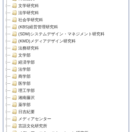
文学研究科
法学研究科
社会学研究科
(KBS)経営管理研究科
(SDM)システムデザイン・マネジメント研究科
(KMD)メディアデザイン研究科
法務研究科
文学部
経済学部
法学部
商学部
医学部
理工学部
湘南藤沢
薬学部
日吉紀要
メディアセンター
言語文化研究所