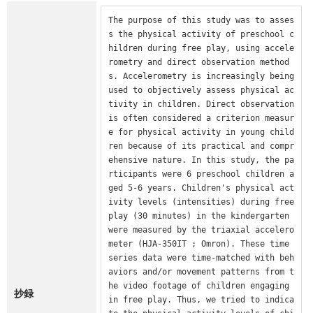
The purpose of this study was to asses
s the physical activity of preschool c
hildren during free play, using accele
rometry and direct observation method
s. Accelerometry is increasingly being 
used to objectively assess physical ac
tivity in children. Direct observation 
is often considered a criterion measur
e for physical activity in young child
ren because of its practical and compr
ehensive nature. In this study, the pa
rticipants were 6 preschool children a
ged 5-6 years. Children's physical act
ivity levels (intensities) during free 
play (30 minutes) in the kindergarten 
were measured by the triaxial accelero
meter (HJA-350IT ; Omron). These time 
series data were time-matched with beh
aviors and/or movement patterns from t
he video footage of children engaging 
抄録
in free play. Thus, we tried to indica