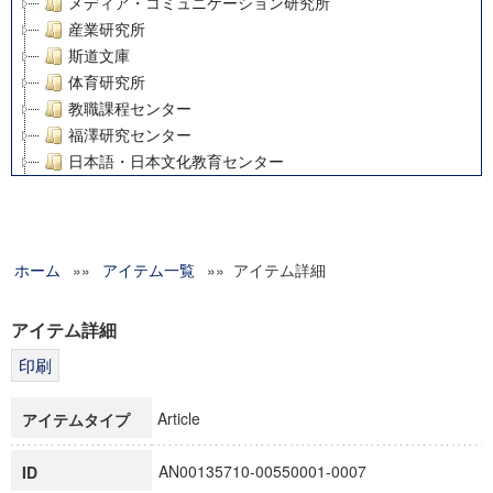
メディア・コミュニケーション研究所
産業研究所
斯道文庫
体育研究所
教職課程センター
福澤研究センター
日本語・日本文化教育センター
アート・センター
外国語教育研究センター
デジタルメディア・コンテンツ統合研究センター
ホーム
»»
グローバルリサーチインスティテュート
アイテム一覧
»» アイテム詳細
塾内助成報告書
科学研究費補助金研究成果報告書
アイテム詳細
21世紀COEプログラム
慶應義塾大学グローバルCOEプログラム市民社会ガバナンス
慶應義塾大学グローバルCOEプログラム論理と感性の先端的
Article
アイテムタイプ
博士課程教育リーディングプログラム「超成熟社会発展のサ
学術雑誌掲載論文等(8)
AN00135710-00550001-0007
ID
その他