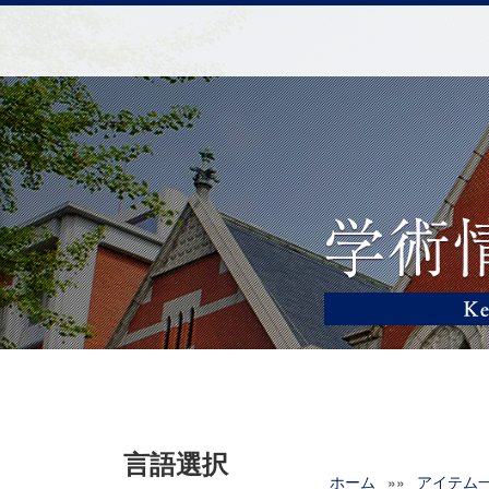
言語選択
ホーム
»»
アイテム