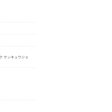
イク ケンキュウジョ
jo