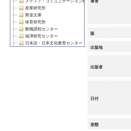
著者
メディア・コミュニケーション研究所
産業研究所
斯道文庫
体育研究所
教職課程センター
版
福澤研究センター
日本語・日本文化教育センター
出版地
アート・センター
外国語教育研究センター
デジタルメディア・コンテンツ統合研究センター
出版者
グローバルリサーチインスティテュート
塾内助成報告書
科学研究費補助金研究成果報告書
21世紀COEプログラム
日付
慶應義塾大学グローバルCOEプログラム市民社会ガバナ
慶應義塾大学グローバルCOEプログラム論理と感性の先
博士課程教育リーディングプログラム「超成熟社会発展
学術雑誌掲載論文等(8)
形態
その他