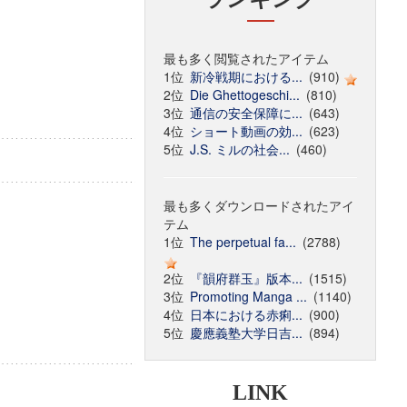
最も多く閲覧されたアイテム
1位
新冷戦期における...
(910)
2位
Die Ghettogeschi...
(810)
3位
通信の安全保障に...
(643)
4位
ショート動画の効...
(623)
5位
J.S. ミルの社会...
(460)
最も多くダウンロードされたアイ
テム
1位
The perpetual fa...
(2788)
2位
『韻府群玉』版本...
(1515)
3位
Promoting Manga ...
(1140)
4位
日本における赤痢...
(900)
5位
慶應義塾大学日吉...
(894)
LINK