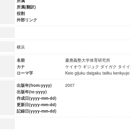
所属
所属(翻訳)
役割
外部リンク
横浜
名前
慶應義塾大学体育研究所
カナ
ケイオウ ギジュク ダイガク タイ
ローマ字
Keio gijuku daigaku taiiku kenkyu
出版年(from:yyyy)
2007
出版年(to:yyyy)
作成日(yyyy-mm-dd)
ンス教育研究センター
更新日(yyyy-mm-dd)
端的教育研究拠点
記録日(yyyy-mm-dd)
のサイエンス」