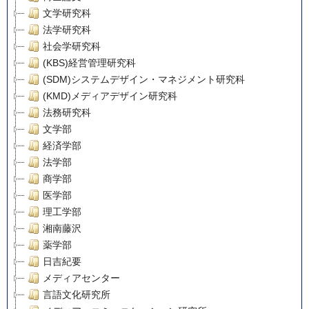
文学研究科
法学研究科
社会学研究科
(KBS)経営管理研究科
(SDM)システムデザイン・マネジメント研究科
(KMD)メディアデザイン研究科
法務研究科
文学部
経済学部
法学部
商学部
医学部
理工学部
湘南藤沢
薬学部
日吉紀要
メディアセンター
言語文化研究所