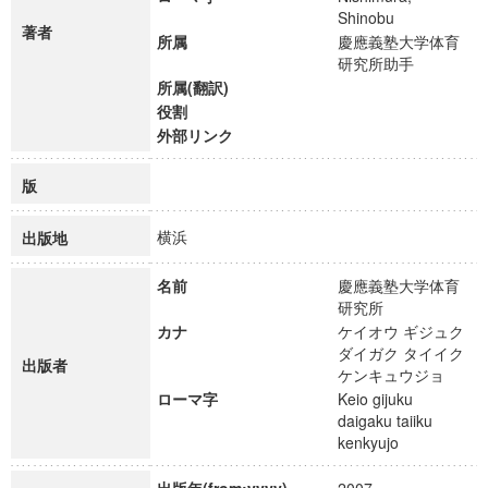
Shinobu
著者
所属
慶應義塾大学体育
研究所助手
所属(翻訳)
役割
外部リンク
版
横浜
出版地
名前
慶應義塾大学体育
研究所
カナ
ケイオウ ギジュク
ダイガク タイイク
出版者
ケンキュウジョ
ローマ字
Keio gijuku
daigaku taiiku
kenkyujo