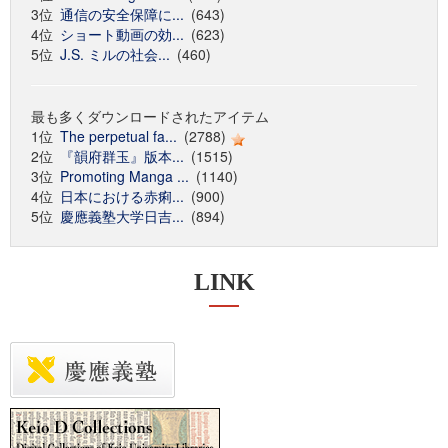
3位
通信の安全保障に...
(643)
4位
ショート動画の効...
(623)
5位
J.S. ミルの社会...
(460)
最も多くダウンロードされたアイテム
1位
The perpetual fa...
(2788)
2位
『韻府群玉』版本...
(1515)
3位
Promoting Manga ...
(1140)
4位
日本における赤痢...
(900)
5位
慶應義塾大学日吉...
(894)
LINK