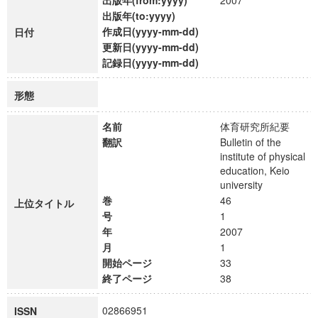
出版年(from:yyyy)
2007
出版年(to:yyyy)
作成日(yyyy-mm-dd)
日付
更新日(yyyy-mm-dd)
記録日(yyyy-mm-dd)
形態
名前
体育研究所紀要
翻訳
Bulletin of the
institute of physical
education, Keio
university
巻
46
上位タイトル
号
1
年
2007
月
1
開始ページ
33
終了ページ
38
02866951
ISSN