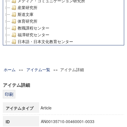
メディア・コミュニケーション研究所
産業研究所
斯道文庫
体育研究所
教職課程センター
福澤研究センター
日本語・日本文化教育センター
アート・センター
外国語教育研究センター
デジタルメディア・コンテンツ統合研究センター
ホーム
»»
グローバルリサーチインスティテュート
アイテム一覧
»» アイテム詳細
塾内助成報告書
科学研究費補助金研究成果報告書
アイテム詳細
21世紀COEプログラム
慶應義塾大学グローバルCOEプログラム市民社会ガバナンス
慶應義塾大学グローバルCOEプログラム論理と感性の先端的
Article
アイテムタイプ
博士課程教育リーディングプログラム「超成熟社会発展のサ
学術雑誌掲載論文等(8)
AN00135710-00460001-0033
ID
その他