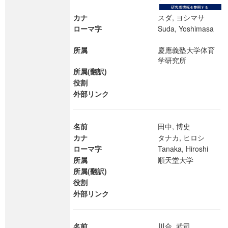
カナ
スダ, ヨシマサ
ローマ字
Suda, Yoshimasa
所属
慶應義塾大学体育
学研究所
所属(翻訳)
役割
外部リンク
名前
田中, 博史
カナ
タナカ, ヒロシ
ローマ字
Tanaka, Hiroshi
所属
順天堂大学
所属(翻訳)
役割
外部リンク
名前
川合, 武司