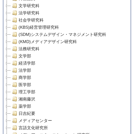
文学研究科
法学研究科
社会学研究科
(KBS)経営管理研究科
(SDM)システムデザイン・マネジメント研究科
(KMD)メディアデザイン研究科
法務研究科
文学部
経済学部
法学部
商学部
医学部
理工学部
湘南藤沢
薬学部
日吉紀要
メディアセンター
言語文化研究所