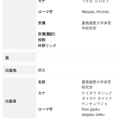
カナ
ワタダ, ヒロヒト
ローマ字
Watada, Hirohito
所属
慶應義塾大学体育
学研究所
所属(翻訳)
役割
外部リンク
版
横浜
出版地
名前
慶應義塾大学体育
研究所
カナ
ケイオウ ギジュク
ダイガク タイイク
出版者
ケンキュウジョ
ローマ字
Keio gijuku
daigaku taiiku