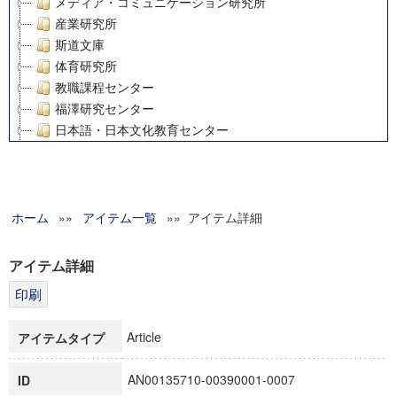
メディア・コミュニケーション研究所
産業研究所
斯道文庫
体育研究所
教職課程センター
福澤研究センター
日本語・日本文化教育センター
アート・センター
外国語教育研究センター
デジタルメディア・コンテンツ統合研究センター
ホーム
»»
グローバルリサーチインスティテュート
アイテム一覧
»» アイテム詳細
塾内助成報告書
科学研究費補助金研究成果報告書
アイテム詳細
21世紀COEプログラム
慶應義塾大学グローバルCOEプログラム市民社会ガバナンス
慶應義塾大学グローバルCOEプログラム論理と感性の先端的
Article
アイテムタイプ
博士課程教育リーディングプログラム「超成熟社会発展のサ
学術雑誌掲載論文等(8)
AN00135710-00390001-0007
ID
その他