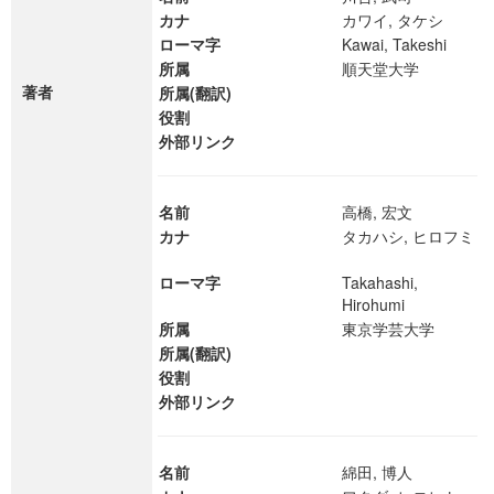
カナ
カワイ, タケシ
ローマ字
Kawai, Takeshi
所属
順天堂大学
著者
所属(翻訳)
役割
外部リンク
名前
高橋, 宏文
カナ
タカハシ, ヒロフミ
ローマ字
Takahashi,
Hirohumi
所属
東京学芸大学
所属(翻訳)
役割
外部リンク
名前
綿田, 博人