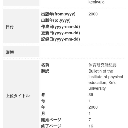
kenkyujo
出版年(from:yyyy)
2000
出版年(to:yyyy)
作成日(yyyy-mm-dd)
日付
更新日(yyyy-mm-dd)
記録日(yyyy-mm-dd)
形態
名前
体育研究所紀要
翻訳
Bulletin of the
institute of physical
education, Keio
university
巻
39
上位タイトル
号
1
年
2000
月
1
開始ページ
7
終了ページ
16