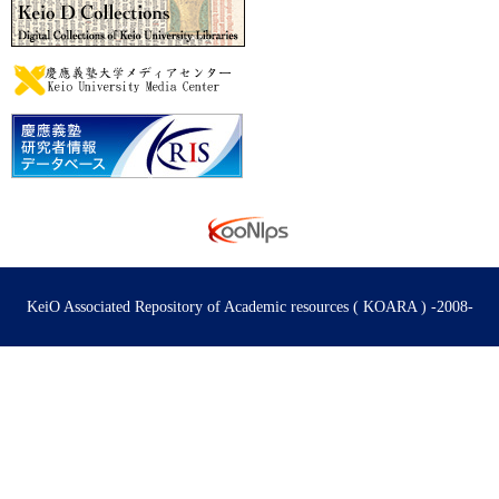
KeiO Associated Repository of Academic resources ( KOARA ) -2008-