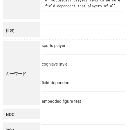
of volleyball players tend to be more 
field-dependent that players of all.
目次
sports player
cognitive style
キーワード
field-dependent
embedded figure test
NDC