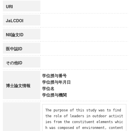
URI
JaLCDOI
NII論文ID
医中誌ID
その他ID
学位授与番号
学位授与年月日
博士論文情報
学位名
学位授与機関
The purpose of this study was to find 
the role of leaders in outdoor activit
ies from the constituent elements whic
h was composed of environment, content