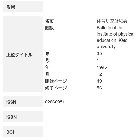
形態
名前
体育研究所紀要
翻訳
Bulletin of the
institute of physical
education, Keio
university
巻
35
上位タイトル
号
1
年
1995
月
12
開始ページ
49
終了ページ
56
02866951
ISSN
ISBN
DOI