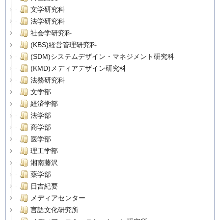
文学研究科
法学研究科
社会学研究科
(KBS)経営管理研究科
(SDM)システムデザイン・マネジメント研究科
(KMD)メディアデザイン研究科
法務研究科
文学部
経済学部
法学部
商学部
医学部
理工学部
湘南藤沢
薬学部
日吉紀要
メディアセンター
言語文化研究所