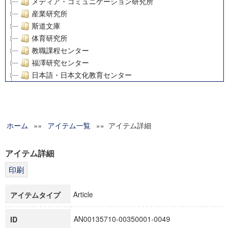
メディア・コミュニケーション研究所
産業研究所
斯道文庫
体育研究所
教職課程センター
福澤研究センター
日本語・日本文化教育センター
アート・センター
外国語教育研究センター
デジタルメディア・コンテンツ統合研究センター
ホーム
»»
グローバルリサーチインスティテュート
アイテム一覧
»» アイテム詳細
塾内助成報告書
科学研究費補助金研究成果報告書
アイテム詳細
21世紀COEプログラム
慶應義塾大学グローバルCOEプログラム市民社会ガバナンス
慶應義塾大学グローバルCOEプログラム論理と感性の先端的
Article
アイテムタイプ
博士課程教育リーディングプログラム「超成熟社会発展のサ
学術雑誌掲載論文等(8)
AN00135710-00350001-0049
ID
その他