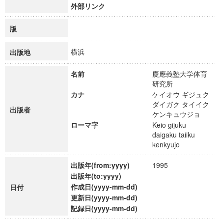
外部リンク
版
横浜
出版地
名前
慶應義塾大学体育
研究所
カナ
ケイオウ ギジュク
ダイガク タイイク
出版者
ケンキュウジョ
ローマ字
Keio gijuku
daigaku taiiku
kenkyujo
出版年(from:yyyy)
1995
出版年(to:yyyy)
作成日(yyyy-mm-dd)
日付
更新日(yyyy-mm-dd)
記録日(yyyy-mm-dd)