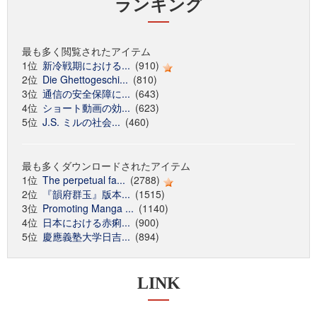
ランキング
最も多く閲覧されたアイテム
1位
新冷戦期における...
(910)
2位
Die Ghettogeschi...
(810)
3位
通信の安全保障に...
(643)
4位
ショート動画の効...
(623)
5位
J.S. ミルの社会...
(460)
最も多くダウンロードされたアイテム
1位
The perpetual fa...
(2788)
2位
『韻府群玉』版本...
(1515)
3位
Promoting Manga ...
(1140)
4位
日本における赤痢...
(900)
5位
慶應義塾大学日吉...
(894)
LINK