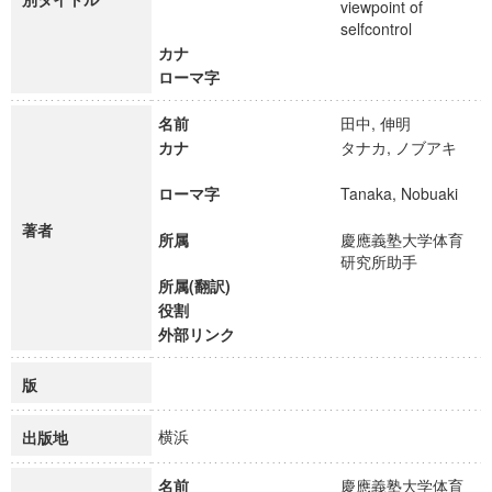
viewpoint of
selfcontrol
カナ
ローマ字
名前
田中, 伸明
カナ
タナカ, ノブアキ
ローマ字
Tanaka, Nobuaki
著者
所属
慶應義塾大学体育
研究所助手
所属(翻訳)
役割
外部リンク
版
横浜
出版地
名前
慶應義塾大学体育