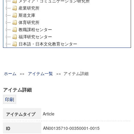
メディア・コミュニケーション研究所
産業研究所
斯道文庫
体育研究所
教職課程センター
福澤研究センター
日本語・日本文化教育センター
アート・センター
外国語教育研究センター
デジタルメディア・コンテンツ統合研究センター
ホーム
»»
グローバルリサーチインスティテュート
アイテム一覧
»» アイテム詳細
塾内助成報告書
科学研究費補助金研究成果報告書
アイテム詳細
21世紀COEプログラム
慶應義塾大学グローバルCOEプログラム市民社会ガバナンス
慶應義塾大学グローバルCOEプログラム論理と感性の先端的
Article
アイテムタイプ
博士課程教育リーディングプログラム「超成熟社会発展のサ
学術雑誌掲載論文等(8)
AN00135710-00350001-0015
ID
その他