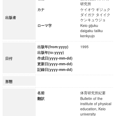
研究所
カナ
ケイオウ ギジュク
ダイガク タイイク
出版者
ケンキュウジョ
ローマ字
Keio gijuku
daigaku taiiku
kenkyujo
出版年(from:yyyy)
1995
出版年(to:yyyy)
作成日(yyyy-mm-dd)
日付
更新日(yyyy-mm-dd)
記録日(yyyy-mm-dd)
形態
名前
体育研究所紀要
翻訳
Bulletin of the
institute of physical
education, Keio
university