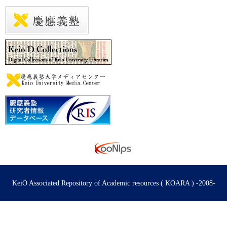
KeiO Associated Repository of Academic resources ( KOARA ) -2008-