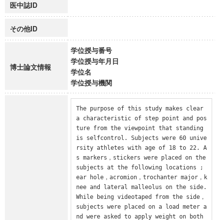
医中誌ID
その他ID
学位授与番号
学位授与年月日
博士論文情報
学位名
学位授与機関
The purpose of this study makes clear 
a characteristic of step point and pos
ture from the viewpoint that standing 
is selfcontrol. Subjects were 60 unive
rsity athletes with age of 18 to 22. A
s markers，stickers were placed on the 
subjects at the following locations ; 
ear hole，acromion，trochanter major，k
nee and lateral malleolus on the side. 
While being videotaped from the side，
subjects were placed on a load meter a
nd were asked to apply weight on both 