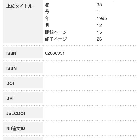
巻
35
上位タイトル
号
1
年
1995
月
12
開始ページ
15
終了ページ
26
02866951
ISSN
ISBN
DOI
URI
JaLCDOI
NII論文ID