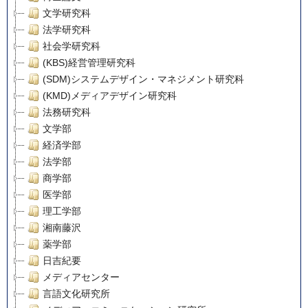
文学研究科
法学研究科
社会学研究科
(KBS)経営管理研究科
(SDM)システムデザイン・マネジメント研究科
(KMD)メディアデザイン研究科
法務研究科
文学部
経済学部
法学部
商学部
医学部
理工学部
湘南藤沢
薬学部
日吉紀要
メディアセンター
言語文化研究所