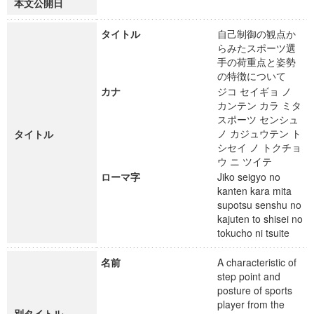
本文公開日
タイトル
自己制御の観点か
らみたスポーツ選
手の荷重点と姿勢
の特徴について
カナ
ジコ セイギョ ノ
カンテン カラ ミタ
スポーツ センシュ
ノ カジュウテン ト
タイトル
シセイ ノ トクチョ
ウ ニ ツイテ
ローマ字
Jiko seigyo no
kanten kara mita
supotsu senshu no
kajuten to shisei no
tokucho ni tsuite
名前
A characteristic of
step point and
posture of sports
player from the
別タイトル