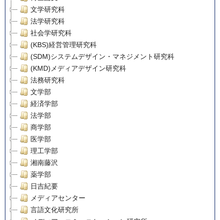
文学研究科
法学研究科
社会学研究科
(KBS)経営管理研究科
(SDM)システムデザイン・マネジメント研究科
(KMD)メディアデザイン研究科
法務研究科
文学部
経済学部
法学部
商学部
医学部
理工学部
湘南藤沢
薬学部
日吉紀要
メディアセンター
言語文化研究所