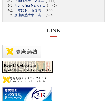
2位
『韻府群玉』版本...
(1515)
3位
Promoting Manga ...
(1140)
4位
日本における赤痢...
(900)
5位
慶應義塾大学日吉...
(894)
LINK