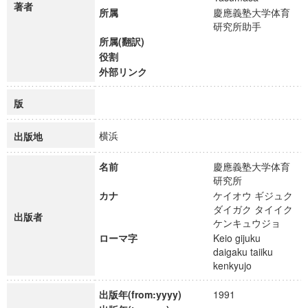
著者
所属
慶應義塾大学体育
研究所助手
所属(翻訳)
役割
外部リンク
版
横浜
出版地
名前
慶應義塾大学体育
研究所
カナ
ケイオウ ギジュク
ダイガク タイイク
出版者
ケンキュウジョ
ローマ字
Keio gijuku
daigaku taiiku
kenkyujo
出版年(from:yyyy)
1991