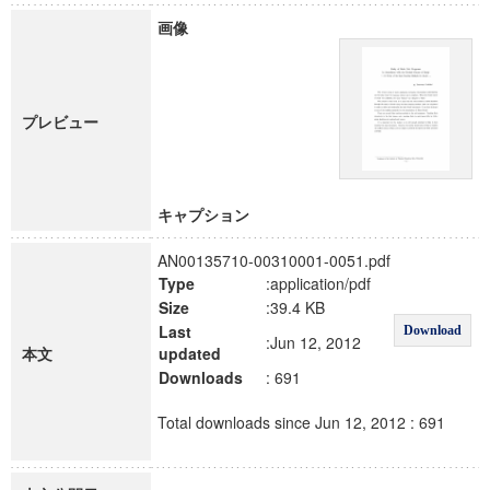
画像
プレビュー
キャプション
AN00135710-00310001-0051.pdf
Type
:application/pdf
Size
:39.4 KB
Last
Download
:Jun 12, 2012
本文
updated
Downloads
: 691
Total downloads since Jun 12, 2012 : 691