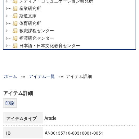
メディア・コミュニケーション研究所
産業研究所
斯道文庫
体育研究所
教職課程センター
福澤研究センター
日本語・日本文化教育センター
アート・センター
外国語教育研究センター
デジタルメディア・コンテンツ統合研究センター
ホーム
»»
グローバルリサーチインスティテュート
アイテム一覧
»» アイテム詳細
塾内助成報告書
科学研究費補助金研究成果報告書
アイテム詳細
21世紀COEプログラム
慶應義塾大学グローバルCOEプログラム市民社会ガバナンス
慶應義塾大学グローバルCOEプログラム論理と感性の先端的
Article
アイテムタイプ
博士課程教育リーディングプログラム「超成熟社会発展のサ
学術雑誌掲載論文等(8)
AN00135710-00310001-0051
ID
その他