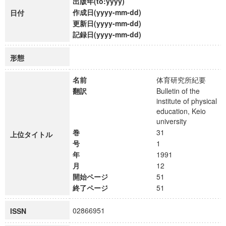
出版年(to:yyyy)
作成日(yyyy-mm-dd)
日付
更新日(yyyy-mm-dd)
記録日(yyyy-mm-dd)
形態
名前
体育研究所紀要
翻訳
Bulletin of the
institute of physical
education, Keio
university
巻
31
上位タイトル
号
1
年
1991
月
12
開始ページ
51
終了ページ
51
02866951
ISSN