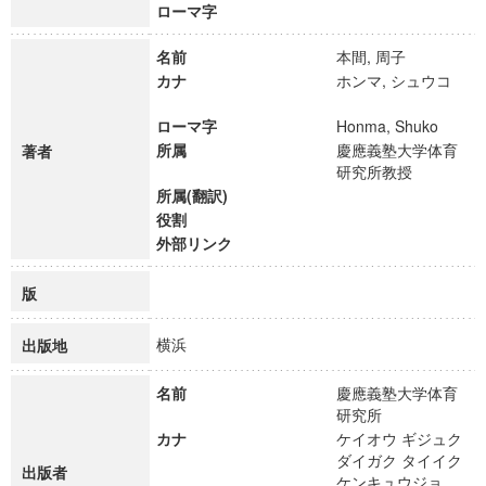
ローマ字
名前
本間, 周子
カナ
ホンマ, シュウコ
ローマ字
Honma, Shuko
所属
慶應義塾大学体育
著者
研究所教授
所属(翻訳)
役割
外部リンク
版
横浜
出版地
名前
慶應義塾大学体育
研究所
カナ
ケイオウ ギジュク
ダイガク タイイク
出版者
ケンキュウジョ