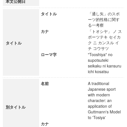
本文公開日
タイトル
「通し矢」のスポ
ーツ的性格に関す
る一考察
カナ
「トオシヤ」 ノ ス
ポーツテキ セイカ
ク ニ カンスル イ
タイトル
チ コウサツ
ローマ字
"Tooshiya" no
supotsuteki
seikaku ni kansuru
ichi kosatsu
名前
A traditional
Japanese sport
with modern
character: an
application of
別タイトル
Guttmann's Model
to 'Tosiya'
カナ