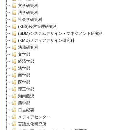
文学研究科
法学研究科
社会学研究科
(KBS)経営管理研究科
(SDM)システムデザイン・マネジメント研究科
(KMD)メディアデザイン研究科
法務研究科
文学部
経済学部
法学部
商学部
医学部
理工学部
湘南藤沢
薬学部
日吉紀要
メディアセンター
言語文化研究所