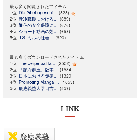
最も多く閲覧されたアイテム
1位
Die Ghettogeschi...
(828)
2位
新冷戦期における...
(689)
3位
通信の安全保障に...
(676)
4位
ショート動画の効...
(658)
5位
J.S. ミルの社会...
(620)
最も多くダウンロードされたアイテム
1位
The perpetual fa...
(2552)
2位
『韻府群玉』版本...
(1534)
3位
日本における赤痢...
(1329)
4位
Promoting Manga ...
(1053)
5位
慶應義塾大学日吉...
(859)
LINK