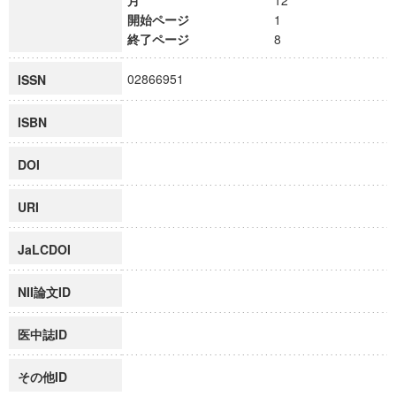
月
12
開始ページ
1
終了ページ
8
02866951
ISSN
ISBN
DOI
URI
JaLCDOI
NII論文ID
医中誌ID
その他ID