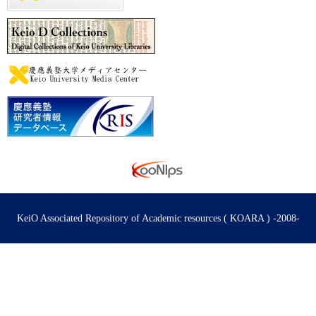
KeiO Associated Repository of Academic resources ( KOARA ) -2008-