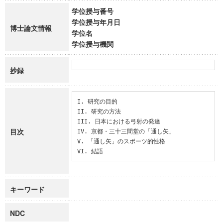
学位授与番号
学位授与年月日
博士論文情報
学位名
学位授与機関
抄録
I. 研究の目的

II. 研究の方法

III. 日本における弓射の発達

目次
IV. 京都・三十三間堂の「通し矢」

V. 「通し矢」のスポーツ的性格

VI. 結語
キーワード
NDC