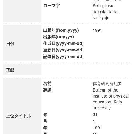
ローマ字
Keio gijuku
daigaku taiiku
kenkyujo
出版年(from:yyyy)
1991
出版年(to:yyyy)
作成日(yyyy-mm-dd)
日付
更新日(yyyy-mm-dd)
記録日(yyyy-mm-dd)
形態
名前
体育研究所紀要
翻訳
Bulletin of the
institute of physical
education, Keio
university
巻
31
上位タイトル
号
1
年
1991