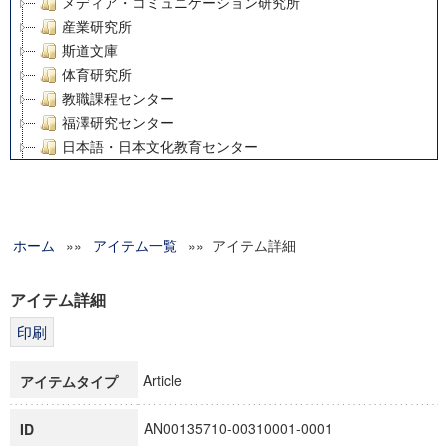
メディア・コミュニケーション研究所
産業研究所
斯道文庫
体育研究所
教職課程センター
福澤研究センター
日本語・日本文化教育センター
アート・センター
外国語教育研究センター
デジタルメディア・コンテンツ統合研究センター
ホーム
»»
グローバルリサーチインスティテュート
アイテム一覧
»» アイテム詳細
塾内助成報告書
科学研究費補助金研究成果報告書
アイテム詳細
21世紀COEプログラム
慶應義塾大学グローバルCOEプログラム市民社会ガバナンス
慶應義塾大学グローバルCOEプログラム論理と感性の先端的
Article
アイテムタイプ
博士課程教育リーディングプログラム「超成熟社会発展のサ
学術雑誌掲載論文等(8)
AN00135710-00310001-0001
ID
その他