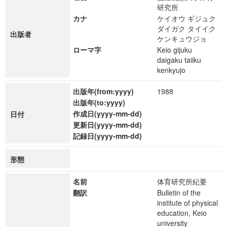
研究所
カナ
ケイオウ ギジュク
ダイガク タイイク
出版者
ケンキュウジョ
ローマ字
Keio gijuku
daigaku taiiku
kenkyujo
出版年(from:yyyy)
1988
出版年(to:yyyy)
作成日(yyyy-mm-dd)
日付
更新日(yyyy-mm-dd)
記録日(yyyy-mm-dd)
形態
名前
体育研究所紀要
翻訳
Bulletin of the
institute of physical
education, Keio
university