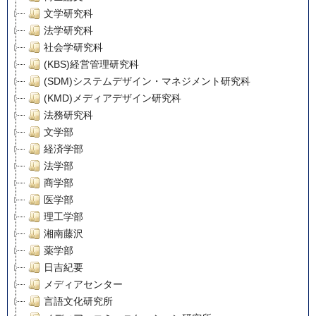
文学研究科
法学研究科
社会学研究科
(KBS)経営管理研究科
(SDM)システムデザイン・マネジメント研究科
(KMD)メディアデザイン研究科
法務研究科
文学部
経済学部
法学部
商学部
医学部
理工学部
湘南藤沢
薬学部
日吉紀要
メディアセンター
言語文化研究所