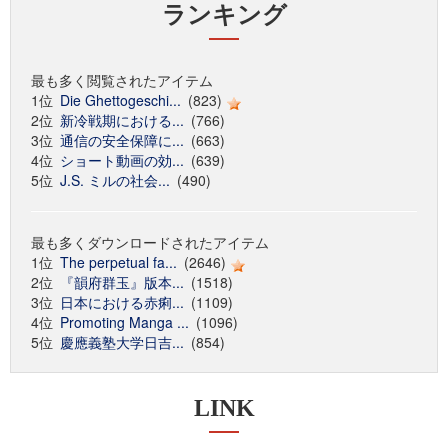
ランキング
最も多く閲覧されたアイテム
1位
Die Ghettogeschi...
(823)
2位
新冷戦期における...
(766)
3位
通信の安全保障に...
(663)
4位
ショート動画の効...
(639)
5位
J.S. ミルの社会...
(490)
最も多くダウンロードされたアイテム
1位
The perpetual fa...
(2646)
2位
『韻府群玉』版本...
(1518)
3位
日本における赤痢...
(1109)
4位
Promoting Manga ...
(1096)
5位
慶應義塾大学日吉...
(854)
LINK