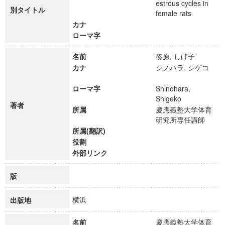
estrous cycles in
別タイトル
female rats
カナ
ローマ字
名前
篠原, しげ子
カナ
シノハラ, シゲコ
ローマ字
Shinohara,
Shigeko
著者
所属
慶應義塾大学体育
研究所専任講師
所属(翻訳)
役割
外部リンク
版
横浜
出版地
名前
慶應義塾大学体育