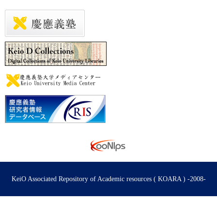
KeiO Associated Repository of Academic resources ( KOARA ) -2008-