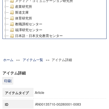
メディア・コミュニケーション研究所
産業研究所
斯道文庫
体育研究所
教職課程センター
福澤研究センター
日本語・日本文化教育センター
アート・センター
外国語教育研究センター
デジタルメディア・コンテンツ統合研究センター
ホーム
»»
グローバルリサーチインスティテュート
アイテム一覧
»» アイテム詳細
塾内助成報告書
科学研究費補助金研究成果報告書
アイテム詳細
21世紀COEプログラム
慶應義塾大学グローバルCOEプログラム市民社会ガバナンス
慶應義塾大学グローバルCOEプログラム論理と感性の先端的
Article
アイテムタイプ
博士課程教育リーディングプログラム「超成熟社会発展のサ
学術雑誌掲載論文等(8)
AN00135710-00280001-0083
ID
その他