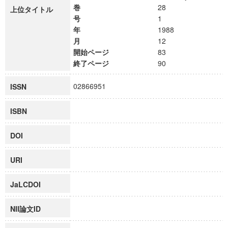
巻
28
上位タイトル
号
1
年
1988
月
12
開始ページ
83
終了ページ
90
02866951
ISSN
ISBN
DOI
URI
JaLCDOI
NII論文ID