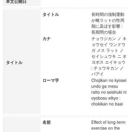
本文公開日
タイトル
長時間の強制運動
が雌ラットの性周
期に及ぼす影響 :
長期間の場合
カナ
チョウジカン ノ キ
ョウセイ ウンドウ
ガ メス ラット ノ
セイシュウキ ニ オ
ヨボス エイキョウ
タイトル
: チョウキカン ノ
バアイ
ローマ字
Chojikan no kyosei
undo ga mesu
ratto no seishuki ni
oyobosu eikyo :
chokikan no baai
名前
Effect of long-term
exercise on the