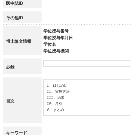
医中誌ID
その他ID
学位授与番号
学位授与年月日
博士論文情報
学位名
学位授与機関
抄録
I. はじめに

II. 実験方法

III. 結果

目次
IV. 考察

V. まとめ
キーワード