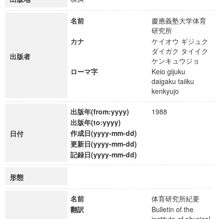
名前
慶應義塾大学体育
研究所
カナ
ケイオウ ギジュク
ダイガク タイイク
出版者
ケンキュウジョ
ローマ字
Keio gijuku
daigaku taiiku
kenkyujo
出版年(from:yyyy)
1988
出版年(to:yyyy)
作成日(yyyy-mm-dd)
日付
更新日(yyyy-mm-dd)
記録日(yyyy-mm-dd)
形態
名前
体育研究所紀要
翻訳
Bulletin of the