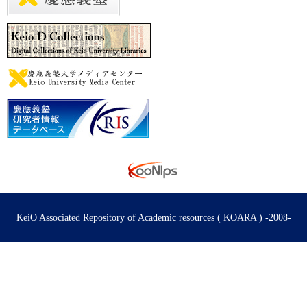
KeiO Associated Repository of Academic resources ( KOARA ) -2008-