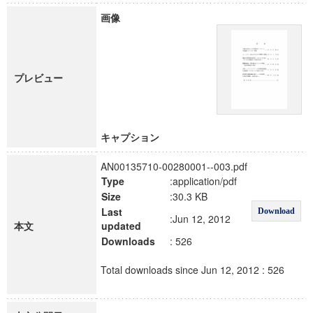
画像
プレビュー
キャプション
AN00135710-00280001--003.pdf
Type
:application/pdf
Size
:30.3 KB
Last
Download
:Jun 12, 2012
本文
updated
Downloads
: 526
Total downloads since Jun 12, 2012 : 526