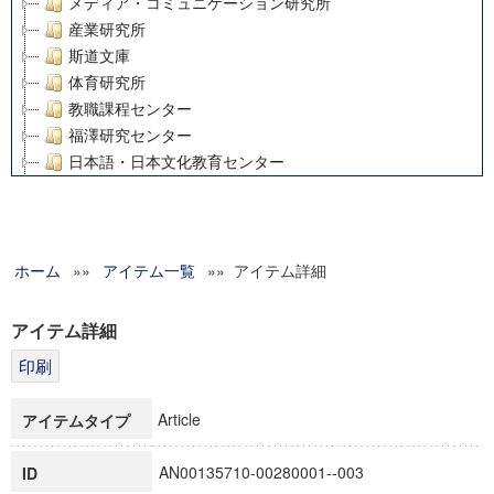
メディア・コミュニケーション研究所
産業研究所
斯道文庫
体育研究所
教職課程センター
福澤研究センター
日本語・日本文化教育センター
アート・センター
外国語教育研究センター
デジタルメディア・コンテンツ統合研究センター
ホーム
»»
グローバルリサーチインスティテュート
アイテム一覧
»» アイテム詳細
塾内助成報告書
科学研究費補助金研究成果報告書
アイテム詳細
21世紀COEプログラム
慶應義塾大学グローバルCOEプログラム市民社会ガバナンス
慶應義塾大学グローバルCOEプログラム論理と感性の先端的
Article
アイテムタイプ
博士課程教育リーディングプログラム「超成熟社会発展のサ
学術雑誌掲載論文等(8)
AN00135710-00280001--003
ID
その他