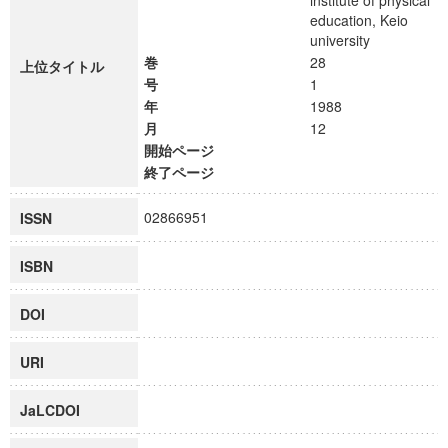
institute of physical
education, Keio
university
巻
28
上位タイトル
号
1
年
1988
月
12
開始ページ
終了ページ
02866951
ISSN
ISBN
DOI
URI
JaLCDOI