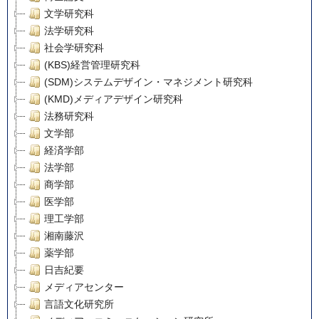
文学研究科
法学研究科
社会学研究科
(KBS)経営管理研究科
(SDM)システムデザイン・マネジメント研究科
(KMD)メディアデザイン研究科
法務研究科
文学部
経済学部
法学部
商学部
医学部
理工学部
湘南藤沢
薬学部
日吉紀要
メディアセンター
言語文化研究所