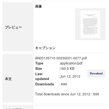
画像
プレビュー
キャプション
AN00135710-00230001-0077.pdf
Type
:application/pdf
Size
:160.0 KB
Last
Download
:Jun 12, 2012
本文
updated
Downloads
: 699
Total downloads since Jun 12, 2012 : 699