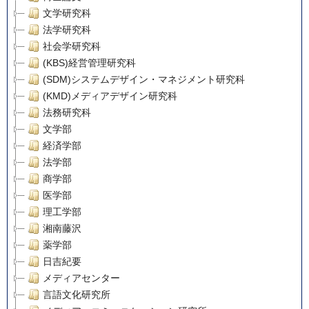
文学研究科
法学研究科
社会学研究科
(KBS)経営管理研究科
(SDM)システムデザイン・マネジメント研究科
(KMD)メディアデザイン研究科
法務研究科
文学部
経済学部
法学部
商学部
医学部
理工学部
湘南藤沢
薬学部
日吉紀要
メディアセンター
言語文化研究所