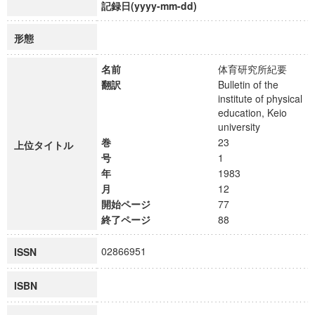
記録日(yyyy-mm-dd)
形態
名前
体育研究所紀要
翻訳
Bulletin of the
institute of physical
education, Keio
university
巻
23
上位タイトル
号
1
年
1983
月
12
開始ページ
77
終了ページ
88
02866951
ISSN
ISBN