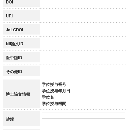
DOI
URI
JaLCDOI
NII論文ID
医中誌ID
その他ID
学位授与番号
学位授与年月日
博士論文情報
学位名
学位授与機関
抄録