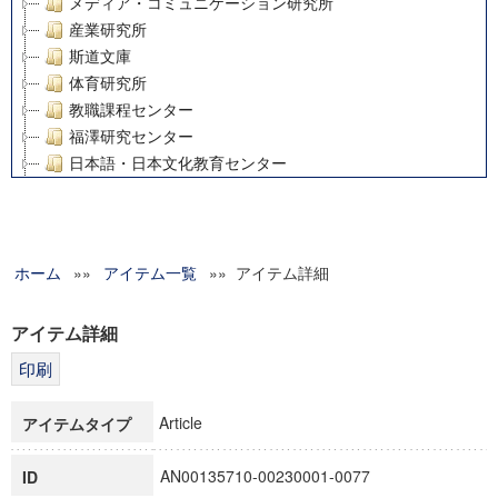
メディア・コミュニケーション研究所
産業研究所
斯道文庫
体育研究所
教職課程センター
福澤研究センター
日本語・日本文化教育センター
アート・センター
外国語教育研究センター
デジタルメディア・コンテンツ統合研究センター
ホーム
»»
グローバルリサーチインスティテュート
アイテム一覧
»» アイテム詳細
塾内助成報告書
科学研究費補助金研究成果報告書
アイテム詳細
21世紀COEプログラム
慶應義塾大学グローバルCOEプログラム市民社会ガバナンス
慶應義塾大学グローバルCOEプログラム論理と感性の先端的
Article
アイテムタイプ
博士課程教育リーディングプログラム「超成熟社会発展のサ
学術雑誌掲載論文等(8)
AN00135710-00230001-0077
ID
その他