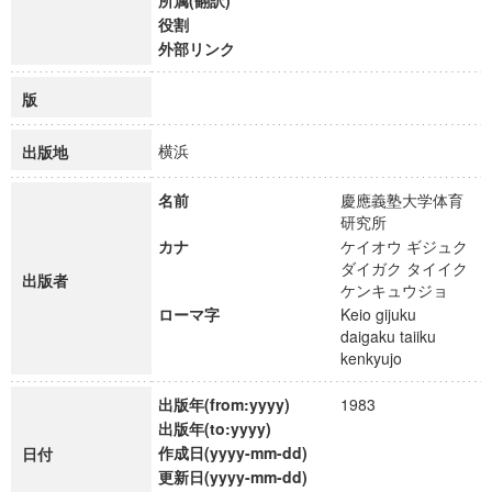
所属(翻訳)
役割
外部リンク
版
横浜
出版地
名前
慶應義塾大学体育
研究所
カナ
ケイオウ ギジュク
ダイガク タイイク
出版者
ケンキュウジョ
ローマ字
Keio gijuku
daigaku taiiku
kenkyujo
出版年(from:yyyy)
1983
出版年(to:yyyy)
作成日(yyyy-mm-dd)
日付
更新日(yyyy-mm-dd)