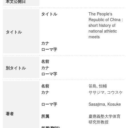
本文公開日
タイトル
The People's
Republic of China :
short history of
national athletic
タイトル
meets
カナ
ローマ字
名前
カナ
別タイトル
ローマ字
名前
笹島, 恒輔
カナ
ササジマ, コウスケ
ローマ字
Sasajima, Kosuke
著者
所属
慶應義塾大学体育
研究所教授