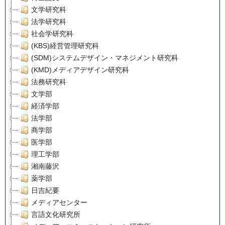
文学研究科
法学研究科
社会学研究科
(KBS)経営管理研究科
(SDM)システムデザイン・マネジメント研究科
(KMD)メディアデザイン研究科
法務研究科
文学部
経済学部
法学部
商学部
医学部
理工学部
湘南藤沢
薬学部
日吉紀要
メディアセンター
言語文化研究所