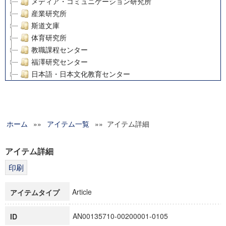
メディア・コミュニケーション研究所
産業研究所
斯道文庫
体育研究所
教職課程センター
福澤研究センター
日本語・日本文化教育センター
アート・センター
外国語教育研究センター
デジタルメディア・コンテンツ統合研究センター
ホーム
»»
グローバルリサーチインスティテュート
アイテム一覧
»» アイテム詳細
塾内助成報告書
科学研究費補助金研究成果報告書
アイテム詳細
21世紀COEプログラム
慶應義塾大学グローバルCOEプログラム市民社会ガバナンス
慶應義塾大学グローバルCOEプログラム論理と感性の先端的
Article
アイテムタイプ
博士課程教育リーディングプログラム「超成熟社会発展のサ
学術雑誌掲載論文等(8)
AN00135710-00200001-0105
ID
その他