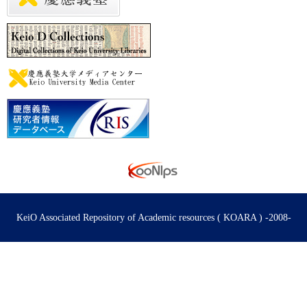
KeiO Associated Repository of Academic resources ( KOARA ) -2008-