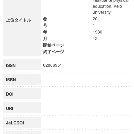
institute of physical
education, Keio
university
巻
20
上位タイトル
号
1
年
1980
月
12
開始ページ
終了ページ
02866951
ISSN
ISBN
DOI
URI
JaLCDOI