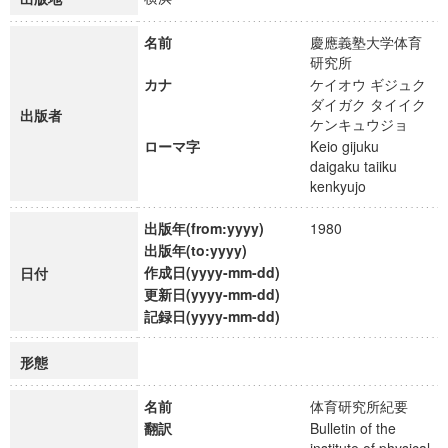
名前
慶應義塾大学体育
研究所
カナ
ケイオウ ギジュク
ダイガク タイイク
出版者
ケンキュウジョ
ローマ字
Keio gijuku
daigaku taiiku
kenkyujo
出版年(from:yyyy)
1980
出版年(to:yyyy)
作成日(yyyy-mm-dd)
日付
更新日(yyyy-mm-dd)
記録日(yyyy-mm-dd)
形態
名前
体育研究所紀要
翻訳
Bulletin of the