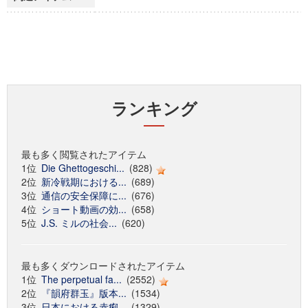
ランキング
最も多く閲覧されたアイテム
1位
Die Ghettogeschi...
(828)
2位
新冷戦期における...
(689)
3位
通信の安全保障に...
(676)
4位
ショート動画の効...
(658)
5位
J.S. ミルの社会...
(620)
最も多くダウンロードされたアイテム
1位
The perpetual fa...
(2552)
2位
『韻府群玉』版本...
(1534)
3位
日本における赤痢...
(1329)