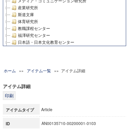
メディア・コミュニケーション研究所
産業研究所
斯道文庫
体育研究所
教職課程センター
福澤研究センター
日本語・日本文化教育センター
アート・センター
外国語教育研究センター
デジタルメディア・コンテンツ統合研究センター
ホーム
»»
グローバルリサーチインスティテュート
アイテム一覧
»» アイテム詳細
塾内助成報告書
科学研究費補助金研究成果報告書
アイテム詳細
21世紀COEプログラム
慶應義塾大学グローバルCOEプログラム市民社会ガバナンス
慶應義塾大学グローバルCOEプログラム論理と感性の先端的
Article
アイテムタイプ
博士課程教育リーディングプログラム「超成熟社会発展のサ
学術雑誌掲載論文等(8)
AN00135710-00200001-0103
ID
その他