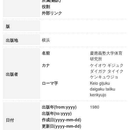
所属(翻訳)
役割
外部リンク
版
横浜
出版地
名前
慶應義塾大学体育
研究所
カナ
ケイオウ ギジュク
ダイガク タイイク
出版者
ケンキュウジョ
ローマ字
Keio gijuku
daigaku taiiku
kenkyujo
出版年(from:yyyy)
1980
出版年(to:yyyy)
作成日(yyyy-mm-dd)
日付
更新日(yyyy-mm-dd)