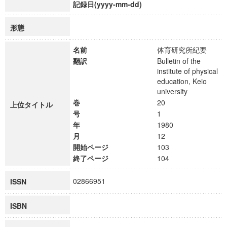
記録日(yyyy-mm-dd)
形態
名前
体育研究所紀要
翻訳
Bulletin of the
institute of physical
education, Keio
university
巻
20
上位タイトル
号
1
年
1980
月
12
開始ページ
103
終了ページ
104
02866951
ISSN
ISBN