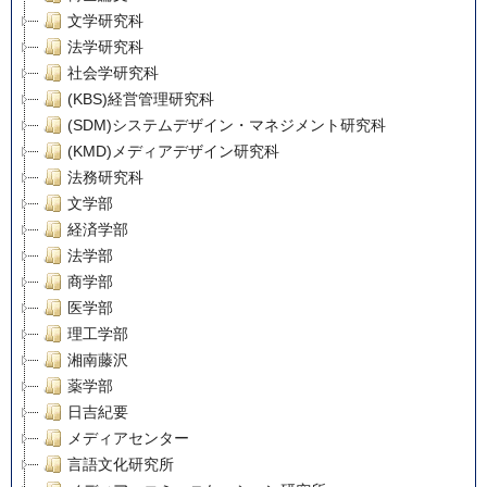
文学研究科
法学研究科
社会学研究科
(KBS)経営管理研究科
(SDM)システムデザイン・マネジメント研究科
(KMD)メディアデザイン研究科
法務研究科
文学部
経済学部
法学部
商学部
医学部
理工学部
湘南藤沢
薬学部
日吉紀要
メディアセンター
言語文化研究所