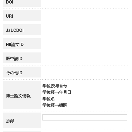
DOI
URI
JaLCDOI
NII論文ID
医中誌ID
その他ID
学位授与番号
学位授与年月日
博士論文情報
学位名
学位授与機関
抄録