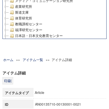
メディア・コミュニケーション研究所
産業研究所
斯道文庫
体育研究所
教職課程センター
福澤研究センター
日本語・日本文化教育センター
アート・センター
外国語教育研究センター
デジタルメディア・コンテンツ統合研究センター
ホーム
»»
グローバルリサーチインスティテュート
アイテム一覧
»» アイテム詳細
塾内助成報告書
科学研究費補助金研究成果報告書
アイテム詳細
21世紀COEプログラム
慶應義塾大学グローバルCOEプログラム市民社会ガバナンス
慶應義塾大学グローバルCOEプログラム論理と感性の先端的
Article
アイテムタイプ
博士課程教育リーディングプログラム「超成熟社会発展のサ
学術雑誌掲載論文等(8)
AN00135710-00130001-0021
ID
その他