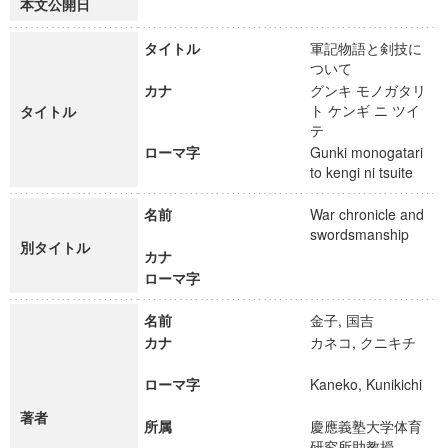
本文公開日
タイトル
軍記物語と剣技に
ついて
カナ
グンキ モノガタリ
ト ケンギ ニ ツイ
タイトル
テ
ローマ字
Gunki monogatari
to kengi ni tsuite
名前
War chronicle and
swordsmanship
別タイトル
カナ
ローマ字
名前
金子, 国吉
カナ
カネコ, クニキチ
ローマ字
Kaneko, Kunikichi
著者
所属
慶應義塾大学体育
研究所助教授