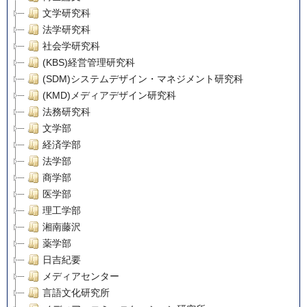
文学研究科
法学研究科
社会学研究科
(KBS)経営管理研究科
(SDM)システムデザイン・マネジメント研究科
(KMD)メディアデザイン研究科
法務研究科
文学部
経済学部
法学部
商学部
医学部
理工学部
湘南藤沢
薬学部
日吉紀要
メディアセンター
言語文化研究所