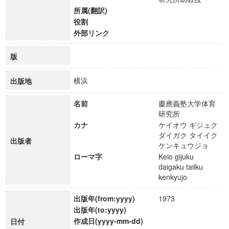
所属(翻訳)
役割
外部リンク
版
横浜
出版地
名前
慶應義塾大学体育
研究所
カナ
ケイオウ ギジュク
ダイガク タイイク
出版者
ケンキュウジョ
ローマ字
Keio gijuku
daigaku taiiku
kenkyujo
出版年(from:yyyy)
1973
出版年(to:yyyy)
作成日(yyyy-mm-dd)
日付