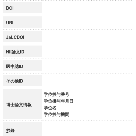
DOI
URI
JaLCDOI
NII論文ID
医中誌ID
その他ID
学位授与番号
学位授与年月日
博士論文情報
学位名
学位授与機関
抄録