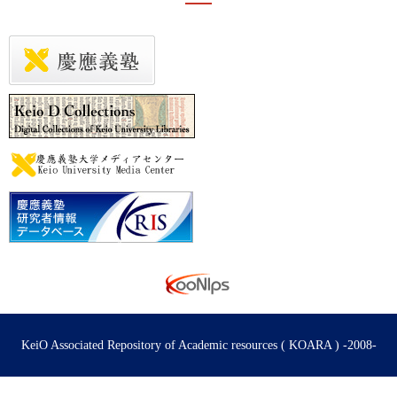
KeiO Associated Repository of Academic resources ( KOARA ) -2008-