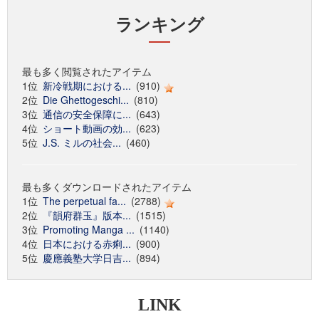
ランキング
最も多く閲覧されたアイテム
1位
新冷戦期における...
(910)
2位
Die Ghettogeschi...
(810)
3位
通信の安全保障に...
(643)
4位
ショート動画の効...
(623)
5位
J.S. ミルの社会...
(460)
最も多くダウンロードされたアイテム
1位
The perpetual fa...
(2788)
2位
『韻府群玉』版本...
(1515)
3位
Promoting Manga ...
(1140)
4位
日本における赤痢...
(900)
5位
慶應義塾大学日吉...
(894)
LINK