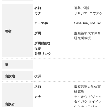
名前
笹島, 恒輔
カナ
ササジマ, コウスケ
ローマ字
Sasajima, Kosuke
著者
所属
慶應義塾大学体育
研究所教授
所属(翻訳)
役割
外部リンク
版
横浜
出版地
名前
慶應義塾大学体育
研究所
カナ
ケイオウ ギジュク
ダイガク タイイク
出版者
ケンキュウジョ