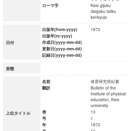
ローマ字
Keio gijuku
daigaku taiiku
kenkyujo
出版年(from:yyyy)
1973
出版年(to:yyyy)
作成日(yyyy-mm-dd)
日付
更新日(yyyy-mm-dd)
記録日(yyyy-mm-dd)
形態
名前
体育研究所紀要
翻訳
Bulletin of the
institute of physical
education, Keio
university
巻
13
上位タイトル
号
1
年
1973