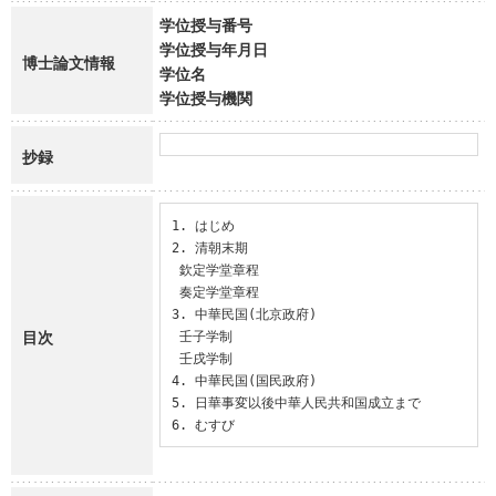
学位授与番号
学位授与年月日
博士論文情報
学位名
学位授与機関
抄録
1. はじめ

2. 清朝末期

 欽定学堂章程

 奏定学堂章程

3. 中華民国(北京政府)

目次
 壬子学制

 壬戌学制

4. 中華民国(国民政府)

5. 日華事変以後中華人民共和国成立まで

6. むすび