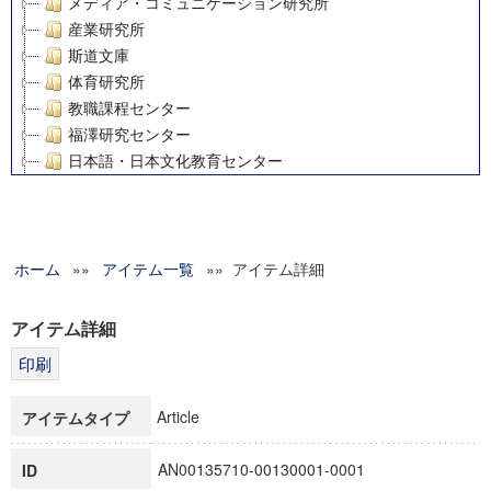
メディア・コミュニケーション研究所
産業研究所
斯道文庫
体育研究所
教職課程センター
福澤研究センター
日本語・日本文化教育センター
アート・センター
外国語教育研究センター
デジタルメディア・コンテンツ統合研究センター
ホーム
»»
グローバルリサーチインスティテュート
アイテム一覧
»» アイテム詳細
塾内助成報告書
科学研究費補助金研究成果報告書
アイテム詳細
21世紀COEプログラム
慶應義塾大学グローバルCOEプログラム市民社会ガバナンス
慶應義塾大学グローバルCOEプログラム論理と感性の先端的
Article
アイテムタイプ
博士課程教育リーディングプログラム「超成熟社会発展のサ
学術雑誌掲載論文等(8)
AN00135710-00130001-0001
ID
その他