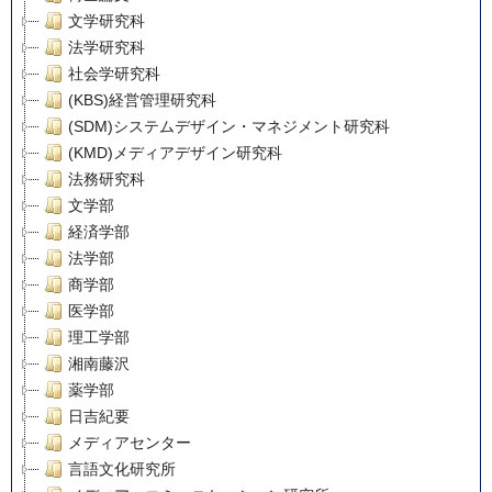
文学研究科
法学研究科
社会学研究科
(KBS)経営管理研究科
(SDM)システムデザイン・マネジメント研究科
(KMD)メディアデザイン研究科
法務研究科
文学部
経済学部
法学部
商学部
医学部
理工学部
湘南藤沢
薬学部
日吉紀要
メディアセンター
言語文化研究所