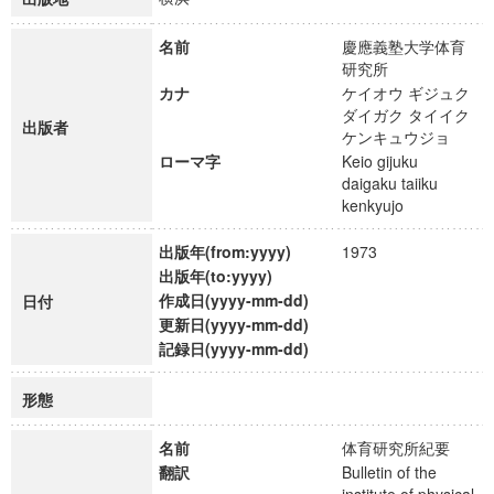
名前
慶應義塾大学体育
研究所
カナ
ケイオウ ギジュク
ダイガク タイイク
出版者
ケンキュウジョ
ローマ字
Keio gijuku
daigaku taiiku
kenkyujo
出版年(from:yyyy)
1973
出版年(to:yyyy)
作成日(yyyy-mm-dd)
日付
更新日(yyyy-mm-dd)
記録日(yyyy-mm-dd)
形態
名前
体育研究所紀要
翻訳
Bulletin of the