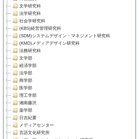
文学研究科
法学研究科
社会学研究科
(KBS)経営管理研究科
(SDM)システムデザイン・マネジメント研究科
(KMD)メディアデザイン研究科
法務研究科
文学部
経済学部
法学部
商学部
医学部
理工学部
湘南藤沢
薬学部
日吉紀要
メディアセンター
言語文化研究所