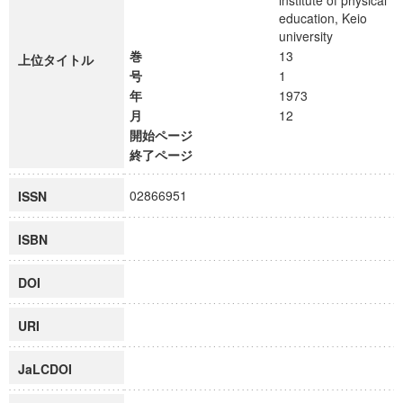
institute of physical
education, Keio
university
巻
13
上位タイトル
号
1
年
1973
月
12
開始ページ
終了ページ
02866951
ISSN
ISBN
DOI
URI
JaLCDOI