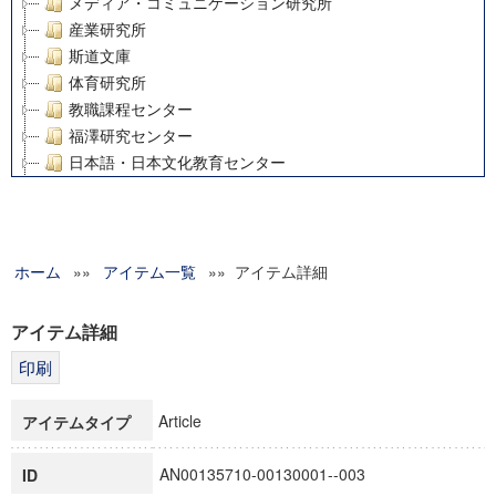
メディア・コミュニケーション研究所
産業研究所
斯道文庫
体育研究所
教職課程センター
福澤研究センター
日本語・日本文化教育センター
アート・センター
外国語教育研究センター
デジタルメディア・コンテンツ統合研究センター
ホーム
»»
グローバルリサーチインスティテュート
アイテム一覧
»» アイテム詳細
塾内助成報告書
科学研究費補助金研究成果報告書
アイテム詳細
21世紀COEプログラム
慶應義塾大学グローバルCOEプログラム市民社会ガバナンス
慶應義塾大学グローバルCOEプログラム論理と感性の先端的
Article
アイテムタイプ
博士課程教育リーディングプログラム「超成熟社会発展のサ
学術雑誌掲載論文等(8)
AN00135710-00130001--003
ID
その他