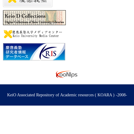
KeiO Associated Repository of Academic resources ( KOARA ) -2008-