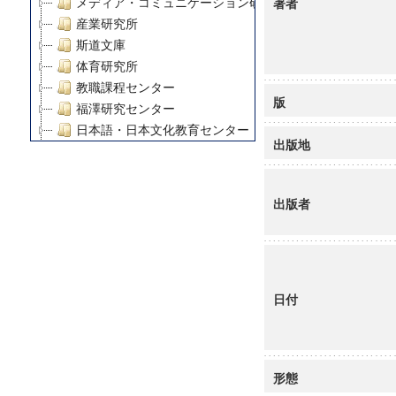
著者
メディア・コミュニケーション研究所
産業研究所
斯道文庫
体育研究所
教職課程センター
版
福澤研究センター
日本語・日本文化教育センター
出版地
アート・センター
外国語教育研究センター
デジタルメディア・コンテンツ統合研究センター
出版者
グローバルリサーチインスティテュート
塾内助成報告書
科学研究費補助金研究成果報告書
21世紀COEプログラム
日付
慶應義塾大学グローバルCOEプログラム市民社会ガバナ
慶應義塾大学グローバルCOEプログラム論理と感性の先
博士課程教育リーディングプログラム「超成熟社会発展
学術雑誌掲載論文等(8)
形態
その他