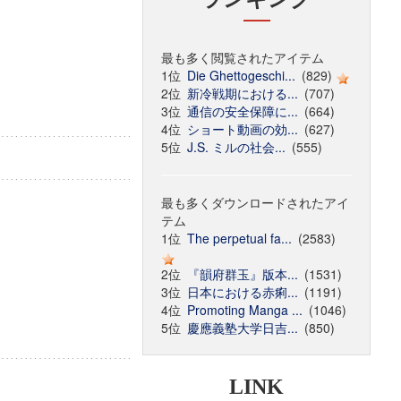
最も多く閲覧されたアイテム
1位
Die Ghettogeschi...
(829)
2位
新冷戦期における...
(707)
3位
通信の安全保障に...
(664)
4位
ショート動画の効...
(627)
5位
J.S. ミルの社会...
(555)
最も多くダウンロードされたアイ
テム
1位
The perpetual fa...
(2583)
2位
『韻府群玉』版本...
(1531)
3位
日本における赤痢...
(1191)
4位
Promoting Manga ...
(1046)
5位
慶應義塾大学日吉...
(850)
LINK