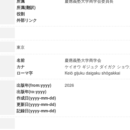
所属
慶應義塾大学商学会委員長
所属(翻訳)
役割
外部リンク
東京
名前
慶應義塾大学商学会
カナ
ケイオウ ギジュク ダイガク シ
ローマ字
Keiō gijuku daigaku shōgakkai
出版年(from:yyyy)
2026
出版年(to:yyyy)
作成日(yyyy-mm-dd)
ンス教育研究センター
更新日(yyyy-mm-dd)
端的教育研究拠点
記録日(yyyy-mm-dd)
のサイエンス」