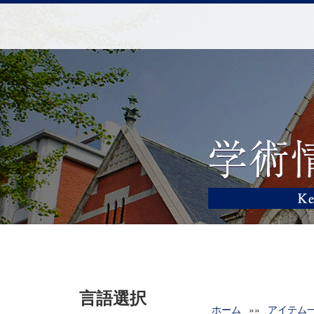
言語選択
ホーム
»»
アイテム