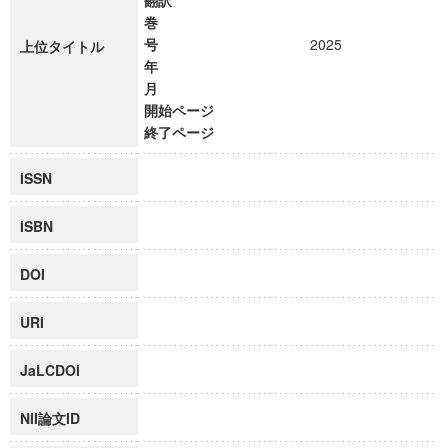
翻訳
巻
号
2025
上位タイトル
年
月
開始ページ
終了ページ
ISSN
ISBN
DOI
URI
JaLCDOI
NII論文ID