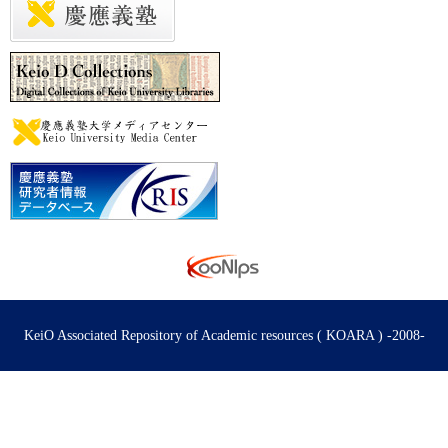
KeiO Associated Repository of Academic resources ( KOARA ) -2008-