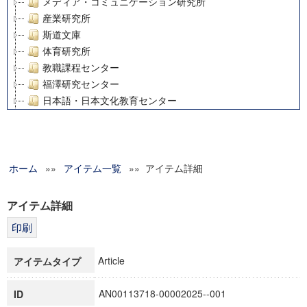
メディア・コミュニケーション研究所
産業研究所
斯道文庫
体育研究所
教職課程センター
福澤研究センター
日本語・日本文化教育センター
アート・センター
外国語教育研究センター
デジタルメディア・コンテンツ統合研究センター
ホーム
»»
グローバルリサーチインスティテュート
アイテム一覧
»» アイテム詳細
塾内助成報告書
科学研究費補助金研究成果報告書
アイテム詳細
21世紀COEプログラム
慶應義塾大学グローバルCOEプログラム市民社会ガバナンス
慶應義塾大学グローバルCOEプログラム論理と感性の先端的
Article
アイテムタイプ
博士課程教育リーディングプログラム「超成熟社会発展のサ
学術雑誌掲載論文等(8)
AN00113718-00002025--001
ID
その他