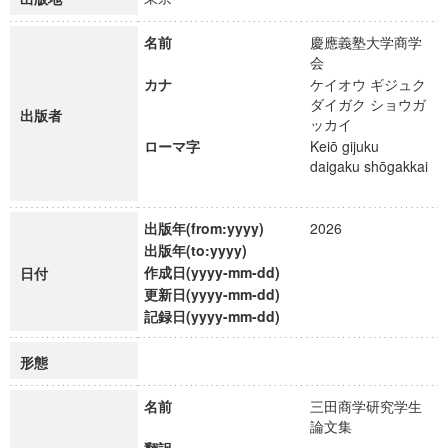
名前
慶應義塾大学商学
会
カナ
ケイオウ ギジュク
ダイガク ショウガ
出版者
ッカイ
ローマ字
Keiō gijuku
daigaku shōgakkai
出版年(from:yyyy)
2026
出版年(to:yyyy)
作成日(yyyy-mm-dd)
日付
更新日(yyyy-mm-dd)
記録日(yyyy-mm-dd)
形態
名前
三田商学研究学生
論文集