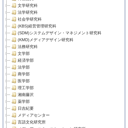
文学研究科
法学研究科
社会学研究科
(KBS)経営管理研究科
(SDM)システムデザイン・マネジメント研究科
(KMD)メディアデザイン研究科
法務研究科
文学部
経済学部
法学部
商学部
医学部
理工学部
湘南藤沢
薬学部
日吉紀要
メディアセンター
言語文化研究所